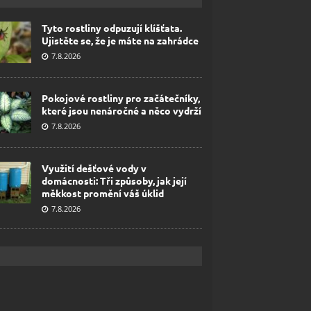
Tyto rostliny odpuzují klíšťata.
Ujistěte se, že je máte na zahrádce
7.8.2026
Pokojové rostliny pro začátečníky,
které jsou nenáročné a něco vydrží
7.8.2026
Využití dešťové vody v
domácnosti: Tři způsoby, jak její
měkkost promění váš úklid
7.8.2026