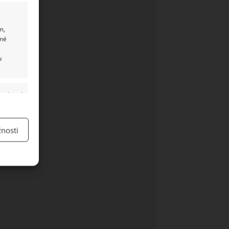
m,
ané
u
y aktivní
nosti
y aktivní