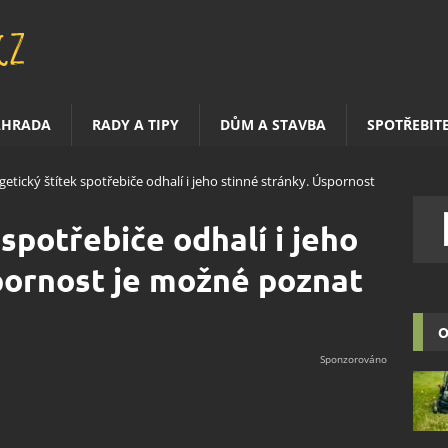
AHRADA
RADY A TIPY
DŮM A STAVBA
SPOTŘEBIT
getický štítek spotřebiče odhalí i jeho stinné stránky. Úspornost
spotřebiče odhalí i jeho
pornost je možné poznat
O