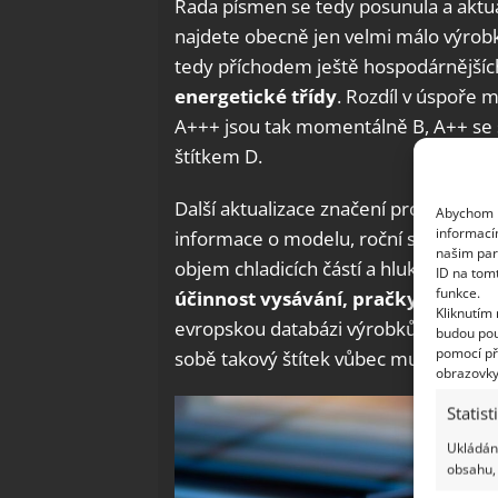
Řada písmen se tedy posunula a aktuáln
najdete obecně jen velmi málo výrobk
tedy příchodem ještě hospodárnějších
energetické třídy
. Rozdíl v úspoře m
A+++ jsou tak momentálně B, A++ se st
štítkem D.
Další aktualizace značení proběhne po
Abychom p
informací
informace o modelu, roční spotřebě a 
našim par
objem chladicích částí a hluk, televiz
ID na tom
funkce.
účinnost vysávání, pračky praní
. 
Kliknutím
evropskou databázi výrobků EPREL, jež
budou pou
pomocí př
sobě takový štítek vůbec musí mít?
obrazovky
Statist
Ukládání
obsahu, 