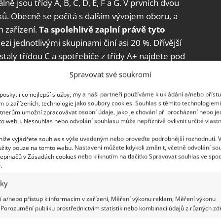
ě jsou třídy A, B, C, D, E, F a G. V prvních dvou
ů. Obecně se počítá s dalším vývojem oboru, a
 zařízení.
Ta spolehlivě zaplní právě tyto
ezi jednotlivými skupinami činí asi 20 %. Dřívější
aly třídou C a spotřebiče z třídy A+ najdete pod
Spravovat své soukromí
dle EU nejdříve za dekádu. Štítek vám sdělí
oskytli co nejlepší služby, my a naši partneři používáme k ukládání a/nebo příst
m o zařízeních, technologie jako soubory cookies. Souhlas s těmito technologiem
další podle kategorie. Například lednice mají
tnerům umožní zpracovávat osobní údaje, jako je chování při procházení nebo j
e zase délku úhlopříčky.
Vysavače sdělují
to webu. Nesouhlas nebo odvolání souhlasu může nepříznivě ovlivnit určité vlastn
Na každém štítku je také QR kód odkazující na
 níže vyjádřete souhlas s výše uvedeným nebo proveďte podrobnější rozhodnutí. 
 uvádí ještě více informací. A které výrobky na
žity pouze na tomto webu. Nastavení můžete kdykoli změnit, včetně odvolání so
epínačů v Zásadách cookies nebo kliknutím na tlačítko Spravovat souhlas ve spod
.
iky
 a/nebo přístup k informacím v zařízení, Měření výkonu reklam, Měření výkonu
Porozumění publiku prostřednictvím statistik nebo kombinací údajů z různých zdr