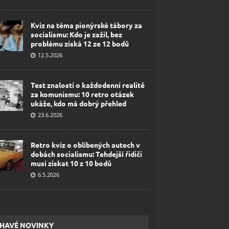
Kvíz na téma pionýrské tábory za
socialismu: Kdo je zažil, bez
problému získá 12 ze 12 bodů
12.5.2026
Test znalostí o každodenní realitě
za komunismu: 10 retro otázek
ukáže, kdo má dobrý přehled
23.6.2026
Retro kvíz o oblíbených autech v
dobách socialismu: Tehdejší řidiči
musí získat 10 z 10 bodů
6.5.2026
HAVÉ NOVINKY