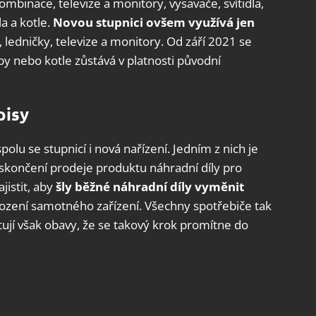
kombinace, televize a monitory, vysavače, svítidla,
la a kotle.
Novou stupnici ovšem využívá jen
 ledničky, televize a monitory. Od září 2021 se
uby nebo kotle zůstává v platnosti původní
pisy
olu se stupnicí i nová nařízení. Jedním z nich je
skončení prodeje produktu náhradní díly pro
jistit, aby
šly běžné náhradní díly vyměnit
kození samotného zařízení. Všechny spotřebiče tak
tují však obavy, že se takový krok promítne do