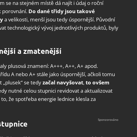
se na stejném místě dá najít i údaj o roční
k porovnání.
Do dané třidy jsou takové
by
a velikosti, menší jsou tedy úspornější. Původní
vat technologický vývoj jednotlivých produktů, byly
nější a zmatenější
skaly plusová znamení: A+++, A++, A+ apod.
třídu A nebo A+ stále jako úspornější, ačkoli tomu
et „plusek“ se tedy
začal navyšovat
,
to ovšem
tedy nutné celou stupnici revidovat a aktualizovat
to, že spotřeba energie lednice klesla za
stupnice