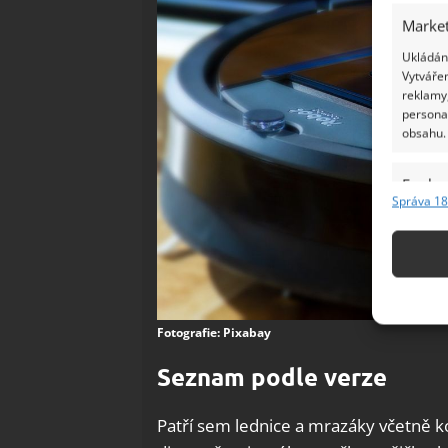
Market
Ukládání
Vytvářen
reklamy,
persona
obsahu.
Funkc
Správa 18
Přiřazov
Identifi
Použív
základ
Fotografie: Pixabay
Zajišt
Seznam podle verze
odstra
Ukládá
Patří sem lednice a mrazáky včetně 