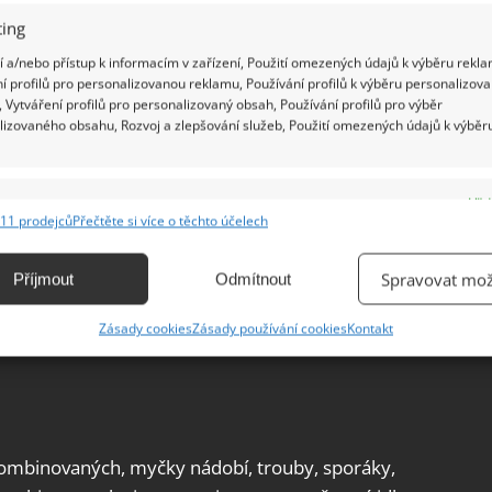
ing
 a/nebo přístup k informacím v zařízení, Použití omezených údajů k výběru rekla
í profilů pro personalizovanou reklamu, Používání profilů k výběru personalizov
 Vytváření profilů pro personalizovaný obsah, Používání profilů pro výběr
lizovaného obsahu, Rozvoj a zlepšování služeb, Použití omezených údajů k výběr
e
Vžd
11 prodejců
Přečtěte si více o těchto účelech
ání a kombinování údajů z jiných zdrojů údajů, Propojení různých zařízení,
kace zařízení na základě automaticky přenášených informací.
Spravovat mož
Příjmout
Odmítnout
ání přesných údajů o zeměpisné poloze, Identifikace zařízení na
Zásady cookies
Zásady používání cookies
Kontakt
ě aktivně vyžádaných informací.
ění bezpečnosti, předcházení a zjišťování podvodů a
ňování chyb, Poskytování a zobrazování reklamy a obsahu,
Vžd
ní a sdělování voleb ochrany osobních údajů.
kombinovaných, myčky nádobí, trouby, sporáky,