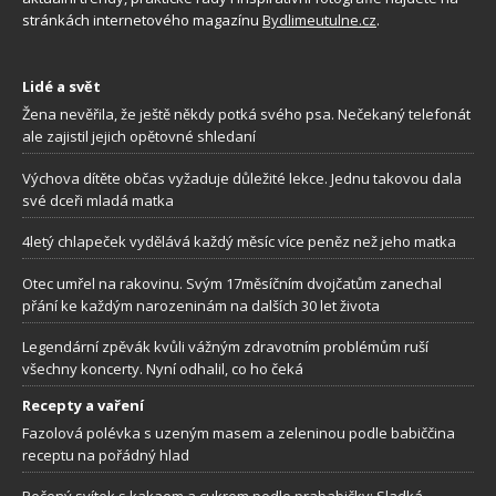
stránkách internetového magazínu
Bydlimeutulne.cz
.
Lidé a svět
Žena nevěřila, že ještě někdy potká svého psa. Nečekaný telefonát
ale zajistil jejich opětovné shledaní
Výchova dítěte občas vyžaduje důležité lekce. Jednu takovou dala
své dceři mladá matka
4letý chlapeček vydělává každý měsíc více peněz než jeho matka
Otec umřel na rakovinu. Svým 17měsíčním dvojčatům zanechal
přání ke každým narozeninám na dalších 30 let života
Legendární zpěvák kvůli vážným zdravotním problémům ruší
všechny koncerty. Nyní odhalil, co ho čeká
Recepty a vaření
Fazolová polévka s uzeným masem a zeleninou podle babiččina
receptu na pořádný hlad