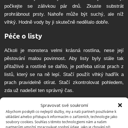
počkejte se zálivkou pár dnů. Zkuste substrát
prohrábnout prsty. Nahoře může být suchý, ale níž
vlhký. Hodně vody by ji skutečně nedělalo dobře.
Péče o listy
Ačkoli je monstera velmi krásná rostlina, nese její
pěstování malou povinnost. Aby listy byly stále tak
přitažlivé a rostlině se dařilo, je potřeba utírat prach z
listů, který se na ně lepí. Stačí použít vlhký hadřík a
prach pravidelně otírat. Stačí zkontrolovat pohledem,
zda už nadešel ten správný čas.
Spravovat své soukromí
Abychom poskytli co nejlepší služby, my a naši partneři používáme k
ukládání a/nebo přístupu k informacím o zařízeních, technologie jako
soubory cookies. Souhlas s těmito technologiemi nám a našim
partnerům umožní zpracovávat osobní údaje, jako je chování při