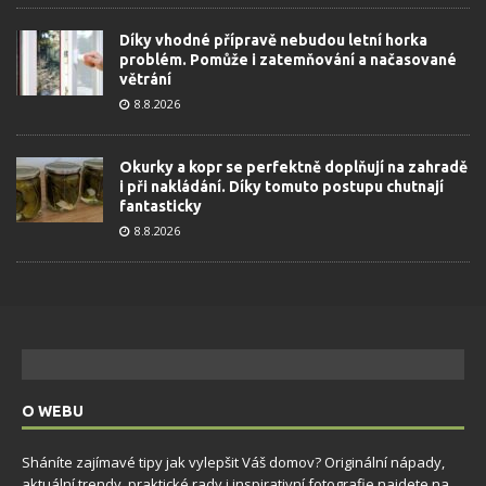
Díky vhodné přípravě nebudou letní horka
problém. Pomůže i zatemňování a načasované
větrání
8.8.2026
Okurky a kopr se perfektně doplňují na zahradě
i při nakládání. Díky tomuto postupu chutnají
fantasticky
8.8.2026
O WEBU
Sháníte zajímavé tipy jak vylepšit Váš domov? Originální nápady,
aktuální trendy, praktické rady i inspirativní fotografie najdete na