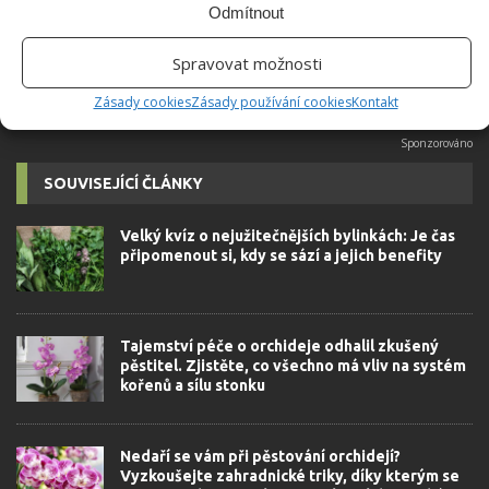
Odmítnout
Spravovat možnosti
MONSTERA
PĚSTOVÁNÍ
ROSTLINA
Zásady cookies
Zásady používání cookies
Kontakt
SOUVISEJÍCÍ ČLÁNKY
Velký kvíz o nejužitečnějších bylinkách: Je čas
připomenout si, kdy se sází a jejich benefity
Tajemství péče o orchideje odhalil zkušený
pěstitel. Zjistěte, co všechno má vliv na systém
kořenů a sílu stonku
Nedaří se vám při pěstování orchidejí?
Vyzkoušejte zahradnické triky, díky kterým se