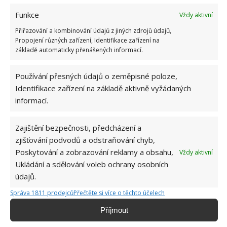
Funkce
Vždy aktivní
Listy se netvarují, jak mají – to může být v
Přiřazování a kombinování údajů z jiných zdrojů údajů,
důsledku nedostatku světla nebo živin
Propojení různých zařízení, Identifikace zařízení na
základě automaticky přenášených informací.
Používání přesných údajů o zeměpisné poloze,
Identifikace zařízení na základě aktivně vyžádaných
informací.
Zajištění bezpečnosti, předcházení a
zjišťování podvodů a odstraňování chyb,
Poskytování a zobrazování reklamy a obsahu,
Vždy aktivní
Ukládání a sdělování voleb ochrany osobních
údajů.
Správa 1811 prodejců
Přečtěte si více o těchto účelech
Příjmout