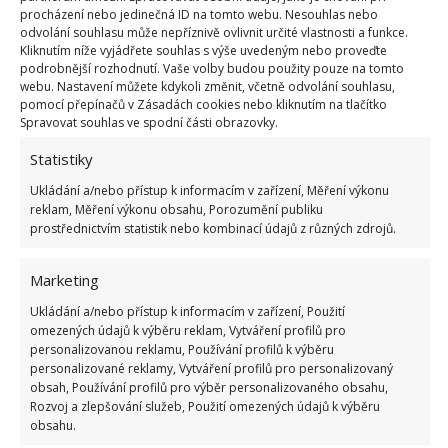
procházení nebo jedinečná ID na tomto webu. Nesouhlas nebo
odvolání souhlasu může nepříznivě ovlivnit určité vlastnosti a funkce.
Kliknutím níže vyjádřete souhlas s výše uvedeným nebo proveďte
podrobnější rozhodnutí. Vaše volby budou použity pouze na tomto
webu. Nastavení můžete kdykoli změnit, včetně odvolání souhlasu,
pomocí přepínačů v Zásadách cookies nebo kliknutím na tlačítko
Spravovat souhlas ve spodní části obrazovky.
Statistiky
Ukládání a/nebo přístup k informacím v zařízení, Měření výkonu
Fotografie: Pixabay
reklam, Měření výkonu obsahu, Porozumění publiku
prostřednictvím statistik nebo kombinací údajů z různých zdrojů.
Další praktické informace
Marketing
Pozor, monstera je toxická rostlina. Tudíž
Ukládání a/nebo přístup k informacím v zařízení, Použití
obezřetně, máte-li doma psa, kočku nebo malé
omezených údajů k výběru reklam, Vytváření profilů pro
dítě
personalizovanou reklamu, Používání profilů k výběru
personalizované reklamy, Vytváření profilů pro personalizovaný
obsah, Používání profilů pro výběr personalizovaného obsahu,
Osychání špiček listů – potřebuje zvýšit vzdušnou
Rozvoj a zlepšování služeb, Použití omezených údajů k výběru
vlhkost. Dít se tak může především v zimě, kdy
obsahu.
radiátory vysouší vnitřní vzduch