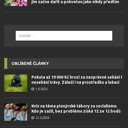
jim začne dařit a pokvetou jako nikdy předtím
OBLÍBENÉ ČLÁNKY
Pokuta až 10 000 Kč hrozí za nesprávné sekání i
nesekání trávy. Záleží i na prostředku a lokaci
1.6.2026
Kvíz na téma pionýrské tábory za socialismu:
Kdo je zažil, bez problému získá 12 ze 12 bodů
12.5.2026