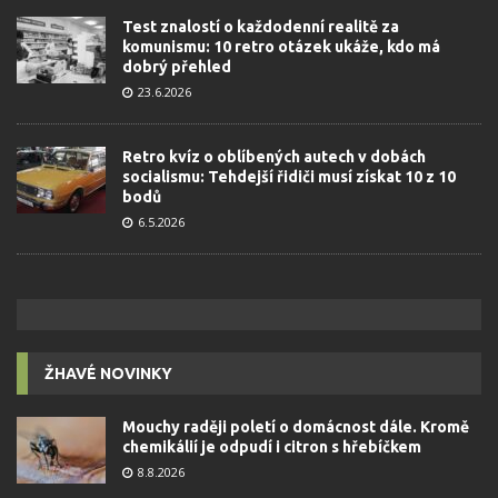
Test znalostí o každodenní realitě za
komunismu: 10 retro otázek ukáže, kdo má
dobrý přehled
23.6.2026
Retro kvíz o oblíbených autech v dobách
socialismu: Tehdejší řidiči musí získat 10 z 10
bodů
6.5.2026
ŽHAVÉ NOVINKY
Mouchy raději poletí o domácnost dále. Kromě
chemikálií je odpudí i citron s hřebíčkem
8.8.2026