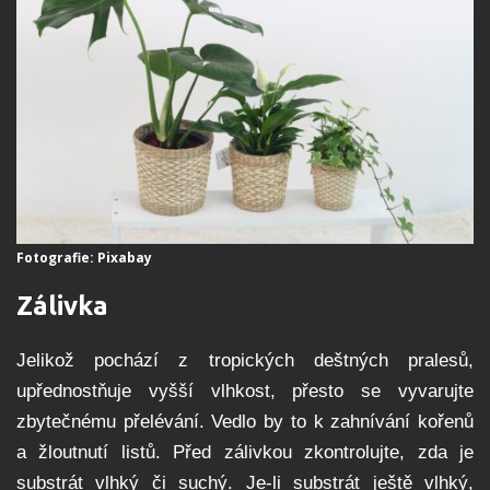
Fotografie: Pixabay
Zálivka
Jelikož pochází z tropických deštných pralesů,
upřednostňuje vyšší vlhkost, přesto se vyvarujte
zbytečnému přelévání. Vedlo by to k zahnívání kořenů
a žloutnutí listů. Před zálivkou zkontrolujte, zda je
substrát vlhký či suchý. Je-li substrát ještě vlhký,