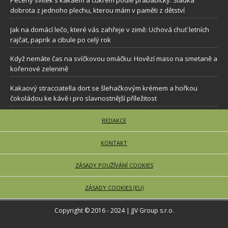
Pečený svítek s kakaem a cukrem podle prababičky: Sladká
dobrota z jednoho plechu, kterou mám v paměti z dětství
Jak na domácí lečo, které vás zahřeje v zimě: Uchová chuť letních
rajčat, paprik a cibule po celý rok
Když nemáte čas na svíčkovou omáčku: Hovězí maso na smetaně a
kořenové zelenině
Kakaový stracciatella dort se šlehačkovým krémem a hořkou
čokoládou ke kávě i pro slavnostnější příležitost
REDAKCE
KONTAKT
ZÁSADY POUŽÍVÁNÍ COOKIES
ZÁSADY COOKIES (EU)
Copyright © 2016 - 2024 | JJV Group s.r.o.