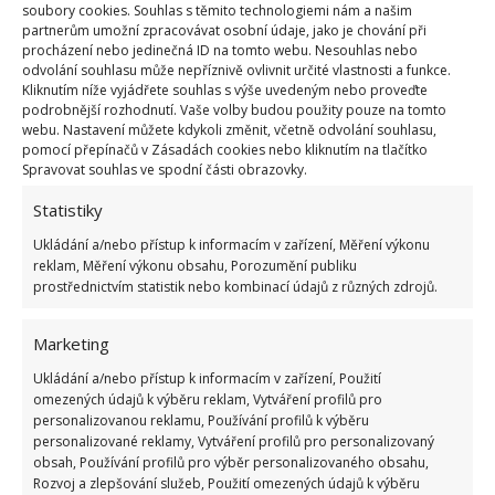
soubory cookies. Souhlas s těmito technologiemi nám a našim
nezůstávali v něm, že jejich nález není dobrým
partnerům umožní zpracovávat osobní údaje, jako je chování při
znamením.
Podle výrazu obličeje je panenka
procházení nebo jedinečná ID na tomto webu. Nesouhlas nebo
odvolání souhlasu může nepříznivě ovlivnit určité vlastnosti a funkce.
prokletá
a nepřinese jim štěstí. Další tvrdili, že z
Kliknutím níže vyjádřete souhlas s výše uvedeným nebo proveďte
nějakého důvodu byl dům dvakrát chráněn. Jisté
podrobnější rozhodnutí. Vaše volby budou použity pouze na tomto
webu. Nastavení můžete kdykoli změnit, včetně odvolání souhlasu,
však je, že taková panenka, jakou majitelé našli v
pomocí přepínačů v Zásadách cookies nebo kliknutím na tlačítko
kufru, může být pro některé sběratele interesantním
Spravovat souhlas ve spodní části obrazovky.
artefaktem a že ji majitelé ještě možná velmi dobře
Statistiky
zpeněží.
Ukládání a/nebo přístup k informacím v zařízení, Měření výkonu
reklam, Měření výkonu obsahu, Porozumění publiku
prostřednictvím statistik nebo kombinací údajů z různých zdrojů.
Marketing
Ukládání a/nebo přístup k informacím v zařízení, Použití
omezených údajů k výběru reklam, Vytváření profilů pro
personalizovanou reklamu, Používání profilů k výběru
personalizované reklamy, Vytváření profilů pro personalizovaný
obsah, Používání profilů pro výběr personalizovaného obsahu,
Rozvoj a zlepšování služeb, Použití omezených údajů k výběru