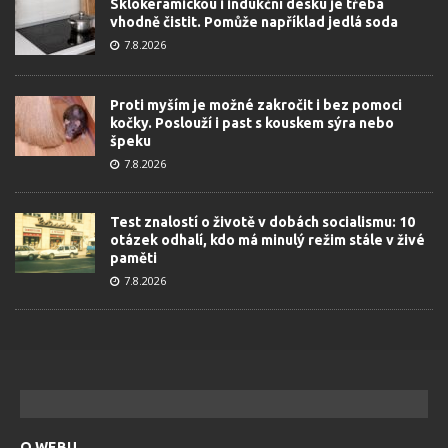
Sklokeramickou i indukční desku je třeba
vhodně čistit. Pomůže například jedlá soda
7.8.2026
Proti myším je možné zakročit i bez pomoci
kočky. Poslouží i past s kouskem sýra nebo
špeku
7.8.2026
Test znalostí o životě v dobách socialismu: 10
otázek odhalí, kdo má minulý režim stále v živé
paměti
7.8.2026
O WEBU