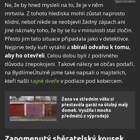
Ne, že by hned mysleli na to, že je v něm
mrtvola. Z tohoto hlediska mohli zůstat naprosto
klidní, neboť nikde se neobjevil žádný zápach ani
jiné náznaky toho, že by se tu v minulosti stal zločin.
Přesto jim tato situace připadala jako v detektivce.
Nejprve tedy kufr vytáhli a
sbírali odvahu k tomu,
aby ho otevřeli
. Celou dobu byli z podivného
důvodu znepokojeni. Takové nálezy se občas podaří,
na BydlímeÚtulně jsme také napsali o majitelích,
kteří našli
tajné dveře
v podlaze pod kobercem.
Žena ve středním věku si
přestavěla garáž na útulný malý
domek. Využila i mnoho
předmětů z výprodejů
Zapomenutý sběratelský kousek…