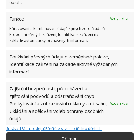
obsahu.
Funkce
Vždy aktivní
Přiřazování a kombinování údajů z jiných zdrojů údajů,
Propojení různých zařízení, Identifikace zařízení na
základě automaticky přenášených informací.
Používání přesných údajů o zeměpisné poloze,
KUFR
NÁLEZ
REKONSTRUKCE
Identifikace zařízení na základě aktivně vyžádaných
informací.
Přidejte svůj názor
KOMENTOVAT
Zajištění bezpečnosti, předcházení a
zjišťování podvodů a odstraňování chyb,
Poskytování a zobrazování reklamy a obsahu,
Vždy aktivní
Hana Musilová
Ukládání a sdělování voleb ochrany osobních
údajů.
Do redakce Bydlimeutulne.cz se
přidala během svých studií a práce
Správa 1811 prodejců
Přečtěte si více o těchto účelech
redaktorky ji tak nadchla, že se
Příjmout
rozhodla zůstat. Její v...
[Více o