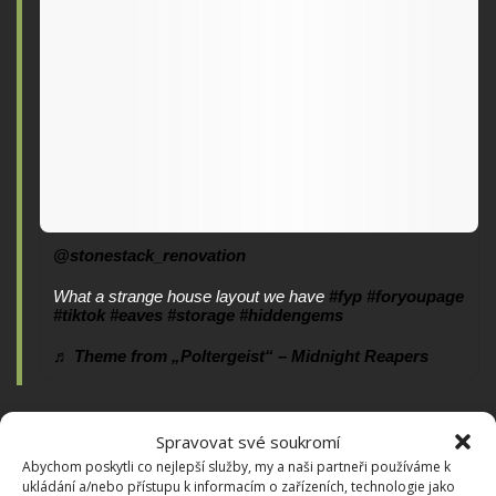
@stonestack_renovation
What a strange house layout we have
#fyp
#foryoupage
#tiktok
#eaves
#storage
#hiddengems
♬ Theme from „Poltergeist“ – Midnight Reapers
Svůj nález zveřejnili manželé na sociálních sítích jako
Spravovat své soukromí
hororový okamžik a dočkali se zajímavé odezvy.
Abychom poskytli co nejlepší služby, my a naši partneři používáme k
Řada sledujících je totiž varovala, aby dům prodali a
ukládání a/nebo přístupu k informacím o zařízeních, technologie jako