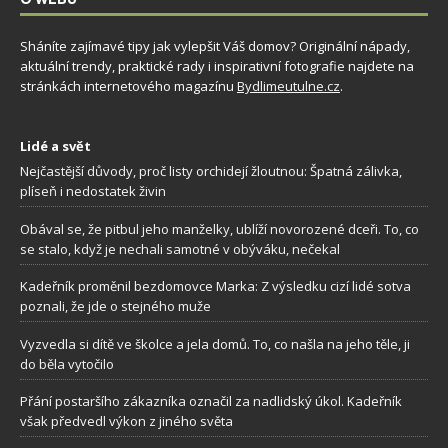
Sháníte zajímavé tipy jak vylepšit Váš domov? Originální nápady,
aktuální trendy, praktické rady i inspirativní fotografie najdete na
stránkách internetového magazínu
Bydlimeutulne.cz
.
Lidé a svět
Nejčastější důvody, proč listy orchidejí žloutnou: Špatná zálivka,
plíseň i nedostatek živin
Obával se, že pitbul jeho manželky, ublíží novorozené dceři. To, co
se stalo, když je nechali samotné v obýváku, nečekal
Kadeřník proměnil bezdomovce Marka: Z výsledku cizí lidé sotva
poznali, že jde o stejného muže
Vyzvedla si dítě ve školce a jela domů. To, co našla na jeho těle, ji
do běla vytočilo
Přání postaršího zákazníka označil za nadlidský úkol. Kadeřník
však předvedl výkon z jiného světa