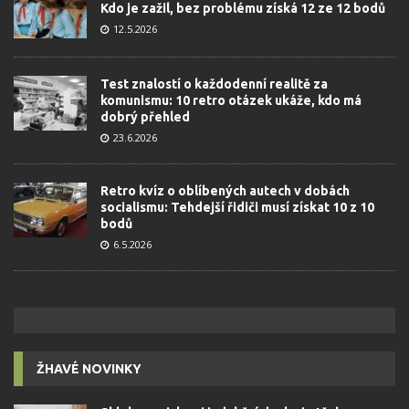
Kdo je zažil, bez problému získá 12 ze 12 bodů
12.5.2026
Test znalostí o každodenní realitě za
komunismu: 10 retro otázek ukáže, kdo má
dobrý přehled
23.6.2026
Retro kvíz o oblíbených autech v dobách
socialismu: Tehdejší řidiči musí získat 10 z 10
bodů
6.5.2026
ŽHAVÉ NOVINKY