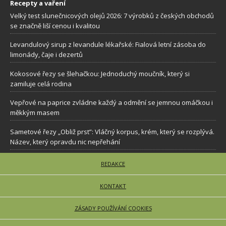
Recepty a vaření
Velký test slunečnicových olejů 2026: 7 výrobků z českých obchodů
se značně liší cenou i kvalitou
Levandulový sirup z levandule lékařské: Fialová letní zásoba do
limonády, čaje i dezertů
Kokosové řezy se šlehačkou: Jednoduchý moučník, který si
zamiluje celá rodina
Vepřové na paprice zvládne každý a odmění se jemnou omáčkou i
měkkým masem
Sametové řezy „Obliž prst”: Vláčný korpus, krém, který se rozplývá.
Název, který opravdu nic nepřehání
REDAKCE
KONTAKT
ZÁSADY POUŽÍVÁNÍ COOKIES