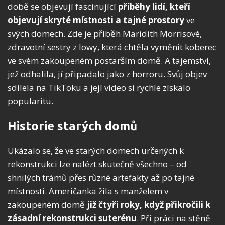
době se objevují fascinující
příběhy lidí, kteří
objevují skryté místnosti a tajné prostory
ve
svých domech. Zde je příběh Maridith Morrisové,
zdravotní sestry z Iowy, která chtěla vyměnit koberec
ve svém zakoupeném postarším domě. A tajemství,
jež odhalila, jí připadalo jako z horroru. Svůj objev
sdílela na TikToku a její video si rychle získalo
popularitu.
Historie starých domů
Ukázalo se, že ve starých domech určených k
rekonstrukci lze nalézt skutečně všechno – od
shnilých trámů přes různé artefakty až po tajné
místnosti. Američanka žila s manželem v
zakoupeném domě
již čtyři roky, když přikročili k
zásadní rekonstrukci suterénu
. Při práci na stěně