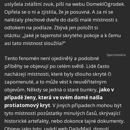
uslyšela zvláštní zvuk, píší na webu DomekIOgrodek.
Opřela se o ni a zjistila, že je posuvná. A za ní se
nalézaly plechové dveře do další malé místnosti s
odtokem na podlaze. Zbývá jen položit si
otázku: „Jaké je tajemství skrytého pokoje a k čemu
asi tato místnost sloužila?“
Tento fenomén není ojedinělý a podobné
příběhy se objevují po celém světě. Lidé často
nacházejí místnosti, které byly dlouho skryté či
zapomenuté, a to může vést k neuvěřitelným
objevům. Někdy se jedná o staré bunkry,
jako v
případě ženy, která ve svém domě našla
protiatomový kryt
. V jiných případech mohou být
tyto místnosti pozůstatky minulých časů, skrývající
historické artefakty, nebo dokonce tajné dokumenty.
Objevy jako tyto, uvádí web DailyMail, donutí