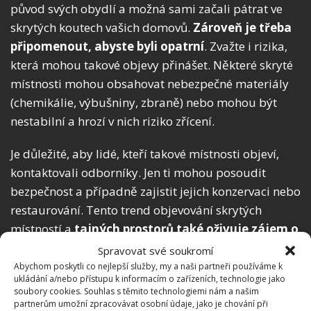
původ svých obydlí a možná sami začali pátrat ve
skrytých koutech vašich domovů.
Zároveň je třeba
připomenout, abyste byli opatrní
. Zvažte i rizika,
která mohou takové objevy přinášet. Některé skryté
místnosti mohou obsahovat nebezpečné materiály
(chemikálie, výbušniny, zbraně) nebo mohou být
nestabilní a hrozí v nich riziko zřícení.
Je důležité, aby lidé, kteří takové místnosti objeví,
kontaktovali odborníky. Jen ti mohou posoudit
bezpečnost a případně zajistit jejich konzervaci nebo
restaurování. Tento trend objevování skrytých
místností a
tajných prostorů také oživuje zájem o
architekturu a design
. Ukazuje se, jak bývaly domy
Spravovat své soukromí
navrženy, jaké tajné prvky skrývají či jak byly v
Abychom poskytli co nejlepší služby, my a naši partneři používáme k
ukládání a/nebo přístupu k informacím o zařízeních, technologie jako
průběhu času upravovány. V konečném důsledku
soubory cookies. Souhlas s těmito technologiemi nám a našim
nám příběhy těchto domů a jejich původních i
partnerům umožní zpracovávat osobní údaje, jako je chování při