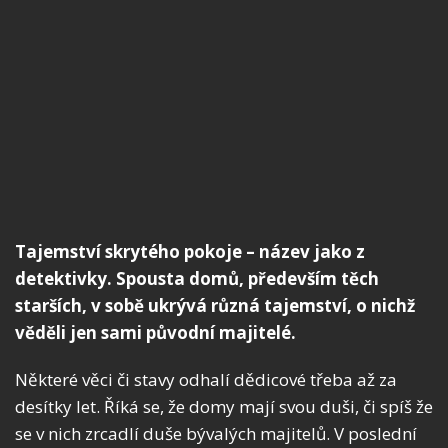
Tajemství skrytého pokoje – název jako z
detektivky. Spousta domů, především těch
starších, v sobě ukrývá různá tajemství, o nichž
věděli jen sami původní majitelé.
Některé věci či stavy odhalí dědicové třeba až za
desítky let. Říká se, že domy mají svou duši, či spíš že
se v nich zrcadlí duše bývalých majitelů. V poslední