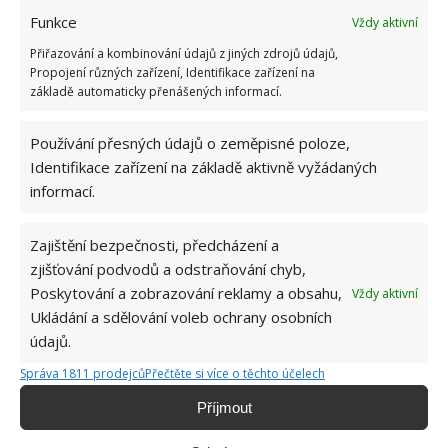
Funkce
Vždy aktivní
Přiřazování a kombinování údajů z jiných zdrojů údajů,
Propojení různých zařízení, Identifikace zařízení na
základě automaticky přenášených informací.
DŮM
TAJNÁ MÍSTNOST
Používání přesných údajů o zeměpisné poloze,
Identifikace zařízení na základě aktivně vyžádaných
Přidejte svůj názor
informací.
KOMENTOVAT
Zajištění bezpečnosti, předcházení a
zjišťování podvodů a odstraňování chyb,
Hana Musilová
Poskytování a zobrazování reklamy a obsahu,
Vždy aktivní
Ukládání a sdělování voleb ochrany osobních
Do redakce Bydlimeutulne.cz se
údajů.
přidala během svých studií a práce
redaktorky ji tak nadchla, že se
Správa 1811 prodejců
Přečtěte si více o těchto účelech
rozhodla zůstat. Její v...
[Více o
Příjmout
autorovi]