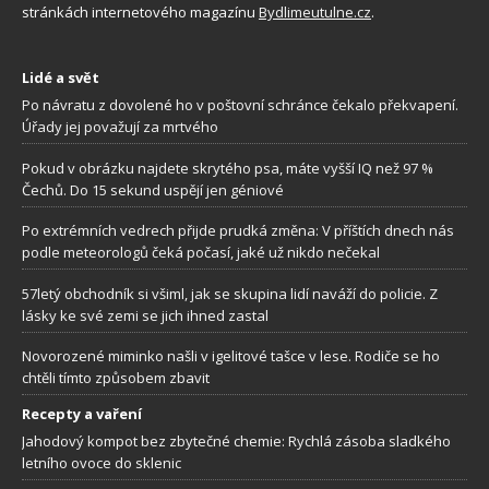
stránkách internetového magazínu
Bydlimeutulne.cz
.
Lidé a svět
Po návratu z dovolené ho v poštovní schránce čekalo překvapení.
Úřady jej považují za mrtvého
Pokud v obrázku najdete skrytého psa, máte vyšší IQ než 97 %
Čechů. Do 15 sekund uspějí jen géniové
Po extrémních vedrech přijde prudká změna: V příštích dnech nás
podle meteorologů čeká počasí, jaké už nikdo nečekal
57letý obchodník si všiml, jak se skupina lidí naváží do policie. Z
lásky ke své zemi se jich ihned zastal
Novorozené miminko našli v igelitové tašce v lese. Rodiče se ho
chtěli tímto způsobem zbavit
Recepty a vaření
Jahodový kompot bez zbytečné chemie: Rychlá zásoba sladkého
letního ovoce do sklenic