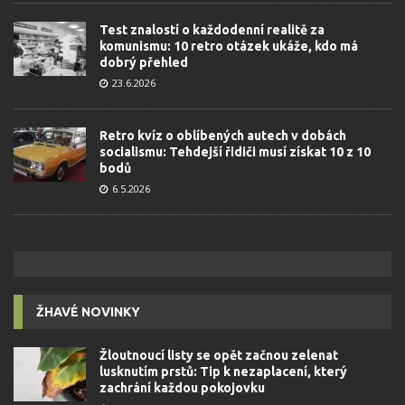
Test znalostí o každodenní realitě za
komunismu: 10 retro otázek ukáže, kdo má
dobrý přehled
23.6.2026
Retro kvíz o oblíbených autech v dobách
socialismu: Tehdejší řidiči musí získat 10 z 10
bodů
6.5.2026
ŽHAVÉ NOVINKY
Žloutnoucí listy se opět začnou zelenat
lusknutím prstů: Tip k nezaplacení, který
zachrání každou pokojovku