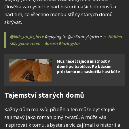
člověka zamyslet se nad historií našich domovů a
nad tím, co všechno mohou stěny starých domů
skrývat.
@kids_up_in_here
Replying to @ItsSunnyUpHere
♬ Hidden
silly goose room – Aurora Blazingstar
Muž našel tajnou místnost v
domě po babičce. Po bližším
průzkumu mu naskočila husí kůže
Tajemství starých domů
Každý dům má svůj příběh a ten může být stejně
zajímavý jako román plný zvratů. A může vás
inspirovat k tomu, abyste se víc zajímali o historii a