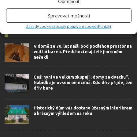
Odmítnout
Spravovat možnosti
Zásady cookies
Zásady používání cookies
Kontakt
SOUVISEJÍCÍ ČLÁNKY
V domě ze 70. let našli pod podlahou prostor na
vnitřní bazén. Předchozí majitelé jim o něm
neřekli
Češi nyní ve velkém skupují „domy za dvacku“.
Nabídka je ovšem omezená. Kdo dřív přijde, ten
dřív bere
Historický dům vás dostane úžasným interiérem
a krásným výhledem na řeku