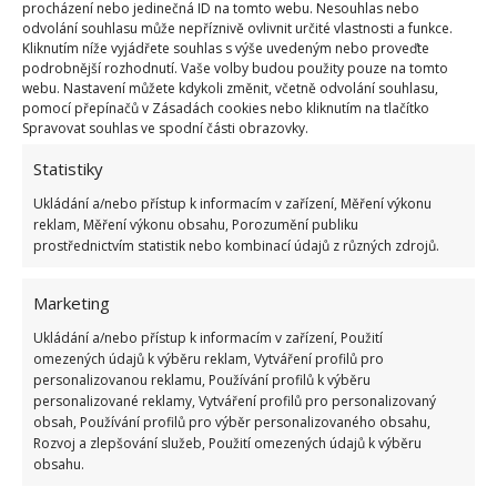
procházení nebo jedinečná ID na tomto webu. Nesouhlas nebo
nových majitelů připomínají, že historie je všude
odvolání souhlasu může nepříznivě ovlivnit určité vlastnosti a funkce.
okolo nás a čeká na to, aby mohla být objevena.
Kliknutím níže vyjádřete souhlas s výše uvedeným nebo proveďte
podrobnější rozhodnutí. Vaše volby budou použity pouze na tomto
webu. Nastavení můžete kdykoli změnit, včetně odvolání souhlasu,
Tajnou místnost
našel i mladý muž v domě po
pomocí přepínačů v Zásadách cookies nebo kliknutím na tlačítko
babičce – tento příběh jsme na BydlímeÚtulně
Spravovat souhlas ve spodní části obrazovky.
publikovali nedávno.
Statistiky
Ukládání a/nebo přístup k informacím v zařízení, Měření výkonu
reklam, Měření výkonu obsahu, Porozumění publiku
prostřednictvím statistik nebo kombinací údajů z různých zdrojů.
Marketing
Ukládání a/nebo přístup k informacím v zařízení, Použití
omezených údajů k výběru reklam, Vytváření profilů pro
personalizovanou reklamu, Používání profilů k výběru
personalizované reklamy, Vytváření profilů pro personalizovaný
obsah, Používání profilů pro výběr personalizovaného obsahu,
Rozvoj a zlepšování služeb, Použití omezených údajů k výběru
obsahu.