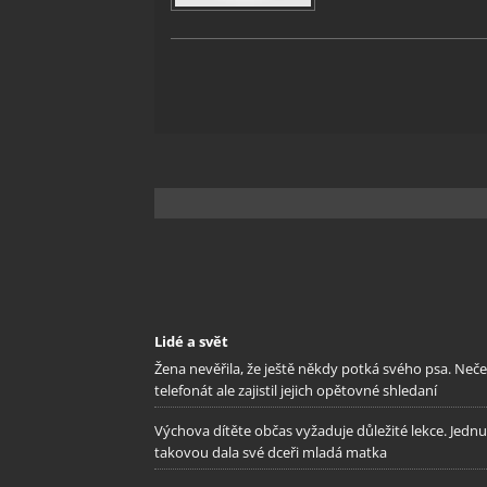
Lidé a svět
Žena nevěřila, že ještě někdy potká svého psa. Neč
telefonát ale zajistil jejich opětovné shledaní
Výchova dítěte občas vyžaduje důležité lekce. Jednu
takovou dala své dceři mladá matka