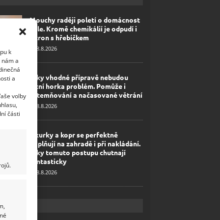
Mouchy raději poletí o domácnost
dále. Kromě chemikálií je odpudí i
citron s hřebíčkem
8.8.2026
upu k
i nám a
edinečná
Díky vhodné přípravě nebudou
osti a
letní horka problém. Pomůže i
zatemňování a načasované větrání
Vaše volby
uhlasu,
8.8.2026
ní části
Okurky a kopr se perfektně
doplňují na zahradě i při nakládání.
Díky tomuto postupu chutnají
fantasticky
ojů.
8.8.2026
m,
ané