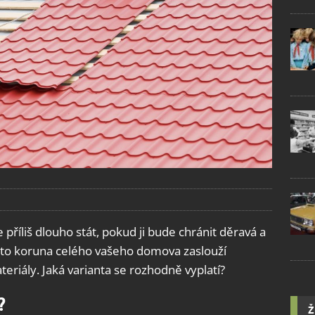
říliš dlouho stát, pokud ji bude chránit děravá a
tato koruna celého vašeho domova zaslouží
eriály. Jaká varianta se rozhodně vyplatí?
?
Ž