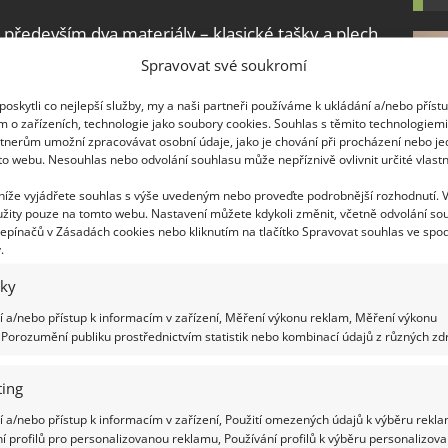
především dva materiály – klasické tašky a plech.
opravdu nelze jednoznačně říct, jaká z nich si
Spravovat své soukromí
šak alespoň základní znaky obou provedení, abyste
oskytli co nejlepší služby, my a naši partneři používáme k ukládání a/nebo příst
m o zařízeních, technologie jako soubory cookies. Souhlas s těmito technologiem
tnerům umožní zpracovávat osobní údaje, jako je chování při procházení nebo j
ohromnou mechanickou i chemickou odolností a
to webu. Nesouhlas nebo odvolání souhlasu může nepříznivě ovlivnit určité vlastn
až sta let. V případě realizace oceníte i lehkou
 níže vyjádřete souhlas s výše uvedeným nebo proveďte podrobnější rozhodnutí. 
nější uchycení. Nevýhodou je obtížnější
žity pouze na tomto webu. Nastavení můžete kdykoli změnit, včetně odvolání so
epínačů v Zásadách cookies nebo kliknutím na tlačítko Spravovat souhlas ve spod
luzký povrch a sjíždění sněhu v zimních měsících.
.
iky
ikají hlavně v oblasti úspory energií, prodyšnosti a
ičemž není problém s případnou montáží oken po
 a/nebo přístup k informacím v zařízení, Měření výkonu reklam, Měření výkonu
Porozumění publiku prostřednictvím statistik nebo kombinací údajů z různých zdr
í realizace, větší hmotnost a problematické ukotvení
třešní krytinu vsadit – plech, nebo střešní
ing
 a/nebo přístup k informacím v zařízení, Použití omezených údajů k výběru rekla
í profilů pro personalizovanou reklamu, Používání profilů k výběru personalizov
ly