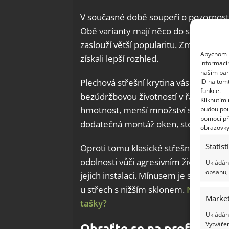
V současné době soupeří o pozornost 
Obě varianty mají něco do sebe, takže 
zaslouží větší popularitu. Zmíníme v
Abychom p
získali lepší rozhled.
informací
našim par
Plechová střešní krytina vás potěší 
ID na tom
funkce.
bezúdržbovou životností v řádu klidně 
Kliknutím
hmotnost, menší množství spojů a pev
budou pou
pomocí př
dodatečná montáž oken, stejně jako k
obrazovky
Statist
Oproti tomu klasické střešní tašky vyn
odolnosti vůči agresivním živlům, př
Ukládání
obsahu, 
jejich instalaci. Mínusem je složitějš
u střech s nižším sklonem.
Na jakou s
Market
tašky?
Ukládání
Vytvářen
Obraťte se na profesioná