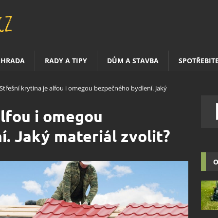
AHRADA
RADY A TIPY
DŮM A STAVBA
SPOTŘEBIT
Střešní krytina je alfou i omegou bezpečného bydlení. Jaký
alfou i omegou
. Jaký materiál zvolit?
O