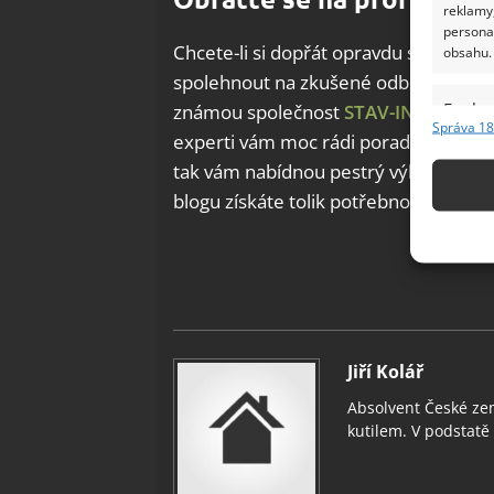
reklamy,
persona
Chcete-li si dopřát opravdu stoproce
obsahu.
spolehnout na zkušené odborníky. Ni
Funkc
známou společnost
STAV-INVEST
, je
Správa 18
experti vám moc rádi poradí s nejvho
Přiřazov
Identifi
tak vám nabídnou pestrý výběr kvalitn
blogu získáte tolik potřebnou inspirac
Použív
základ
Zajišt
odstra
Ukládá
Jiří Kolář
Absolvent České zem
kutilem. V podstatě v