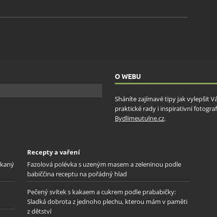
O WEBU
Sháníte zajímavé tipy jak vylepšit 
praktické rady i inspirativní fotog
Bydlimeutulne.cz
.
Recepty a vaření
ekaný
Fazolová polévka s uzeným masem a zeleninou podle
babiččina receptu na pořádný hlad
Pečený svítek s kakaem a cukrem podle prababičky:
Sladká dobrota z jednoho plechu, kterou mám v paměti
z dětství