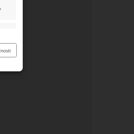
u
y aktivní
nosti
y aktivní