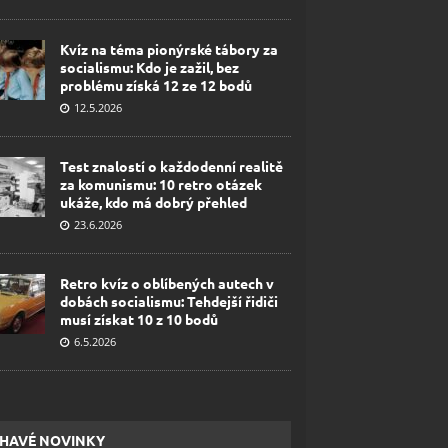
Kvíz na téma pionýrské tábory za
socialismu: Kdo je zažil, bez
problému získá 12 ze 12 bodů
12.5.2026
Test znalostí o každodenní realitě
za komunismu: 10 retro otázek
ukáže, kdo má dobrý přehled
23.6.2026
Retro kvíz o oblíbených autech v
dobách socialismu: Tehdejší řidiči
musí získat 10 z 10 bodů
6.5.2026
HAVÉ NOVINKY