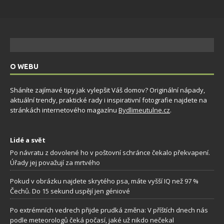
O WEBU
Sháníte zajímavé tipy jak vylepšit Váš domov? Originální nápady,
aktuální trendy, praktické rady i inspirativní fotografie najdete na
stránkách internetového magazínu
Bydlimeutulne.cz
.
Lidé a svět
Po návratu z dovolené ho v poštovní schránce čekalo překvapení.
Úřady jej považují za mrtvého
Pokud v obrázku najdete skrytého psa, máte vyšší IQ než 97 %
Čechů. Do 15 sekund uspějí jen géniové
Po extrémních vedrech přijde prudká změna: V příštích dnech nás
podle meteorologů čeká počasí, jaké už nikdo nečekal