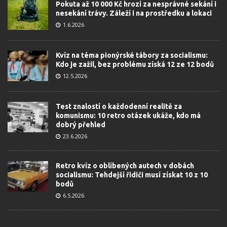
Pokuta až 10 000 Kč hrozí za nesprávné sekání i
nesekání trávy. Záleží i na prostředku a lokaci
1.6.2026
Kvíz na téma pionýrské tábory za socialismu:
Kdo je zažil, bez problému získá 12 ze 12 bodů
12.5.2026
Test znalostí o každodenní realitě za
komunismu: 10 retro otázek ukáže, kdo má
dobrý přehled
23.6.2026
Retro kvíz o oblíbených autech v dobách
socialismu: Tehdejší řidiči musí získat 10 z 10
bodů
6.5.2026