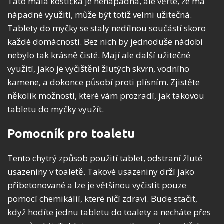
Tato malá kostička je nenápadná, ale věřte, že má
nápadné využití, může být totiž velmi užitečná.
Tablety do myčky se staly nedílnou součástí skoro
každé domácnosti. Bez nich by jednoduše nádobí
nebylo tak krásně čisté. Mají ale další užitečné
využití, jako je vyčištění žlutých skvrn, vodního
kamene, a dokonce působí proti plísním. Zjistěte
několik možností, které vám prozradí, jak takovou
tabletu do myčky využít.
Pomocník pro toaletu
Tento chytrý způsob použití tablet, odstraní žluté
usazeniny v toaletě. Takové usazeniny drží jako
přibetonované a lze je většinou vyčistit pouze
pomocí chemikálií, které ničí zdraví. Bude stačit,
když hodíte jednu tabletu do toalety a necháte přes