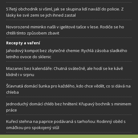
57letý obchodník si všiml, jak se skupina lidí naváží do policie. Z
lásky ke své zemi se jich ihned zastal
Novorozené miminko našli v igelitové tašce v lese. Rodiče se ho
chtěli tímto způsobem zbavit
Recepty a vaření
Jahodový kompot bez zbytečné chemie: Rychlá zásoba sladkého
letního ovoce do sklenic
Mazanec bez kalendáře: Chutná svátečně, ale hodí se ke kávě
klidně i v srpnu
Šťavnatá domácí šunka pro každého, kdo chce vědět, co si dává na
chleba
Jednoduchý domácí chléb bez hnětení: Křupavý bochník s minimem
práce
Kuřecí stehna na paprice podávaná s tarhoňou: Rodinný oběd s
omáčkou pro spokojený stůl