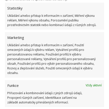
leštit. Vložte tabletu do umyvadla a napusťte jej
Statistiky
vodou. Jakmile se tableta rozpustí, ponořte do vody
Ukládání a/nebo přístup k informacím v zařízení, Měření výkonu
příbory. Nechte ve vodě alespoň jednu hodinu a
reklam, Měření výkonu obsahu, Porozumění publiku
prostřednictvím statistik nebo kombinací údajů z různých zdrojů.
poté vyjměte a pouze vyleštěte jemnou a suchou
tkaninou.
Marketing
Zápach z koše
Ukládání a/nebo přístup k informacím v zařízení, Použití
omezených údajů k výběru reklam, Vytváření profilů pro
personalizovanou reklamu, Používání profilů k výběru
Zapáchající koš dokáže pořádně znepříjemnit pobyt
personalizované reklamy, Vytváření profilů pro personalizovaný
v kuchyni. Vyjímatelný plastový vnitřek koše dokáže
obsah, Používání profilů pro výběr personalizovaného obsahu,
Rozvoj a zlepšování služeb, Použití omezených údajů k výběru
pořádně odpadky načuchnout a nejde z něj tento
obsahu.
odér umýt. Dejte do koše jednu tabletu a zalijte ji
teplou vodou. Nechte půl hodiny působit a poté
Funkce
Vždy aktivní
umyjte boční stěny pomocí vody v koši. Vylijte a
Přiřazování a kombinování údajů z jiných zdrojů údajů,
vysušte.
Propojení různých zařízení, Identifikace zařízení na
základě automaticky přenášených informací.
Zdroj: Goodhousekeeping