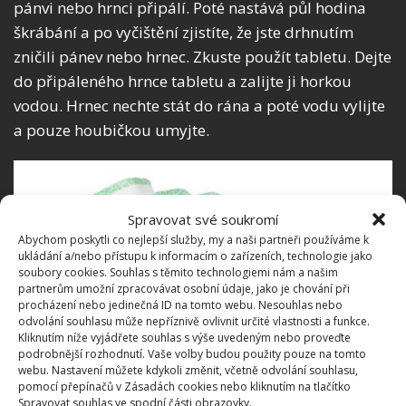
pánvi nebo hrnci připálí. Poté nastává půl hodina
škrábání a po vyčištění zjistíte, že jste drhnutím
zničili pánev nebo hrnec. Zkuste použít tabletu. Dejte
do připáleného hrnce tabletu a zalijte ji horkou
vodou. Hrnec nechte stát do rána a poté vodu vylijte
a pouze houbičkou umyjte.
Spravovat své soukromí
Abychom poskytli co nejlepší služby, my a naši partneři používáme k
ukládání a/nebo přístupu k informacím o zařízeních, technologie jako
soubory cookies. Souhlas s těmito technologiemi nám a našim
partnerům umožní zpracovávat osobní údaje, jako je chování při
procházení nebo jedinečná ID na tomto webu. Nesouhlas nebo
Fotografie: Freepik
odvolání souhlasu může nepříznivě ovlivnit určité vlastnosti a funkce.
Kliknutím níže vyjádřete souhlas s výše uvedeným nebo proveďte
podrobnější rozhodnutí. Vaše volby budou použity pouze na tomto
Lesklé příbory
webu. Nastavení můžete kdykoli změnit, včetně odvolání souhlasu,
pomocí přepínačů v Zásadách cookies nebo kliknutím na tlačítko
Abyste docílili lesklých příborů, nemusíte je pracně
Spravovat souhlas ve spodní části obrazovky.