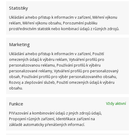
Statistiky
Ukládání a/nebo přístup k informacím v zařízení, Měření výkonu
reklam, Měření výkonu obsahu, Porozumění publiku
ŽHAVÉ NOVINKY
prostřednictvím statistik nebo kombinací údajů z různých zdrojů.
Mouchy raději poletí o domácnost dále. Kromě
chemikálií je odpudí i citron s hřebíčkem
Marketing
8.8.2026
Ukládání a/nebo přístup k informacím v zařízení, Použití
omezených údajů k výběru reklam, Vytváření profilů pro
personalizovanou reklamu, Používání profilů k výběru
Díky vhodné přípravě nebudou letní horka
personalizované reklamy, Vytváření profilů pro personalizovaný
problém. Pomůže i zatemňování a načasované
obsah, Používání profilů pro výběr personalizovaného obsahu,
větrání
Rozvoj a zlepšování služeb, Použití omezených údajů k výběru
8.8.2026
obsahu.
Funkce
Okurky a kopr se perfektně doplňují na zahradě
Vždy aktivní
i při nakládání. Díky tomuto postupu chutnají
Přiřazování a kombinování údajů z jiných zdrojů údajů,
fantasticky
Propojení různých zařízení, Identifikace zařízení na
8.8.2026
základě automaticky přenášených informací.