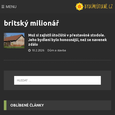
☰ MENU
britský milionář
Muž si zajistil útočiště v přestavěné stodole.
Jeho bydlení bylo honosnější, než se navenek
zdálo
10.2.2026
Dům a stavba
OBLÍBENÉ ČLÁNKY