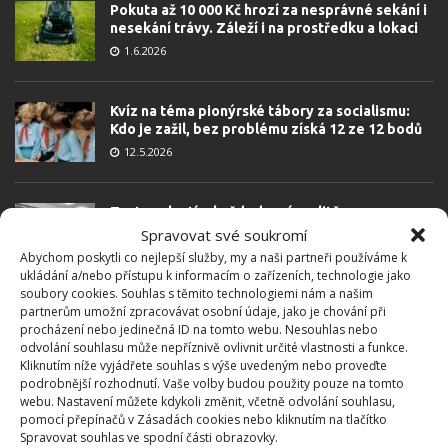
Pokuta až 10 000 Kč hrozí za nesprávné sekání i
nesekání trávy. Záleží i na prostředku a lokaci
1.6.2026
Kvíz na téma pionýrské tábory za socialismu:
Kdo je zažil, bez problému získá 12 ze 12 bodů
12.5.2026
Test znalostí o každodenní realitě za
komunismu: 10 retro otázek ukáže, kdo má
Spravovat své soukromí
dobrý přehled
Abychom poskytli co nejlepší služby, my a naši partneři používáme k
23.6.2026
ukládání a/nebo přístupu k informacím o zařízeních, technologie jako
soubory cookies. Souhlas s těmito technologiemi nám a našim
partnerům umožní zpracovávat osobní údaje, jako je chování při
procházení nebo jedinečná ID na tomto webu. Nesouhlas nebo
Retro kvíz o oblíbených autech v dobách
odvolání souhlasu může nepříznivě ovlivnit určité vlastnosti a funkce.
socialismu: Tehdejší řidiči musí získat 10 z 10
Kliknutím níže vyjádřete souhlas s výše uvedeným nebo proveďte
bodů
podrobnější rozhodnutí. Vaše volby budou použity pouze na tomto
6.5.2026
webu. Nastavení můžete kdykoli změnit, včetně odvolání souhlasu,
pomocí přepínačů v Zásadách cookies nebo kliknutím na tlačítko
Spravovat souhlas ve spodní části obrazovky.