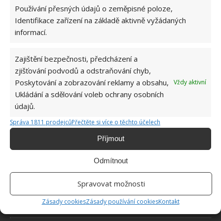
Používání přesných údajů o zeměpisné poloze,
Identifikace zařízení na základě aktivně vyžádaných
informací.
Zajištění bezpečnosti, předcházení a
O WEBU
zjišťování podvodů a odstraňování chyb,
Poskytování a zobrazování reklamy a obsahu,
Vždy aktivní
Sháníte zajímavé tipy jak vylepšit Váš domov? Originální nápady,
Ukládání a sdělování voleb ochrany osobních
aktuální trendy, praktické rady i inspirativní fotografie najdete na
údajů.
stránkách internetového magazínu
Bydlimeutulne.cz
.
Správa 1811 prodejců
Přečtěte si více o těchto účelech
Příjmout
Lidé a svět
Žena nevěřila, že ještě někdy potká svého psa. Nečekaný telefonát
Odmítnout
ale zajistil jejich opětovné shledaní
Výchova dítěte občas vyžaduje důležité lekce. Jednu takovou dala
Spravovat možnosti
své dceři mladá matka
Zásady cookies
Zásady používání cookies
Kontakt
4letý chlapeček vydělává každý měsíc více peněz než jeho matka