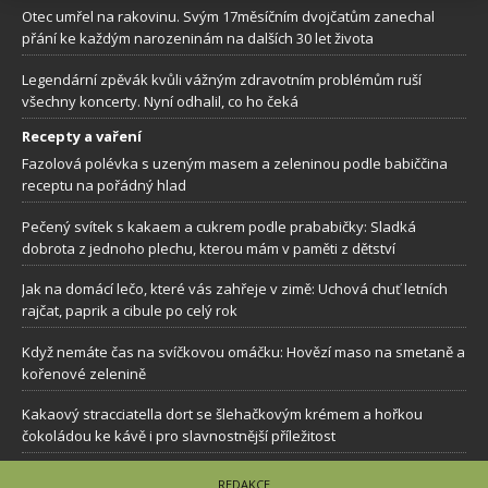
Otec umřel na rakovinu. Svým 17měsíčním dvojčatům zanechal
přání ke každým narozeninám na dalších 30 let života
Legendární zpěvák kvůli vážným zdravotním problémům ruší
všechny koncerty. Nyní odhalil, co ho čeká
Recepty a vaření
Fazolová polévka s uzeným masem a zeleninou podle babiččina
receptu na pořádný hlad
Pečený svítek s kakaem a cukrem podle prababičky: Sladká
dobrota z jednoho plechu, kterou mám v paměti z dětství
Jak na domácí lečo, které vás zahřeje v zimě: Uchová chuť letních
rajčat, paprik a cibule po celý rok
Když nemáte čas na svíčkovou omáčku: Hovězí maso na smetaně a
kořenové zelenině
Kakaový stracciatella dort se šlehačkovým krémem a hořkou
čokoládou ke kávě i pro slavnostnější příležitost
REDAKCE