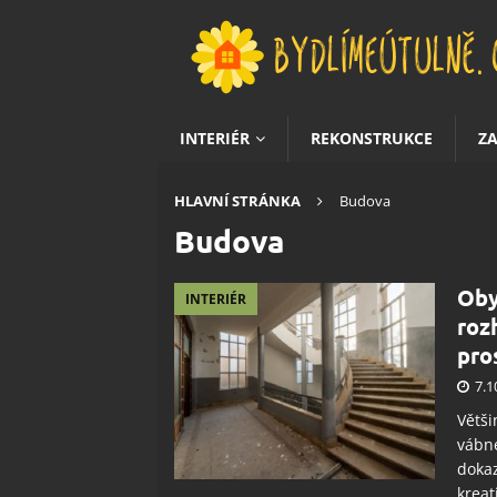
INTERIÉR
REKONSTRUKCE
Z
HLAVNÍ STRÁNKA
Budova
Budova
Oby
INTERIÉR
roz
pro
7.1
Větši
vábné
dokaz
kreat