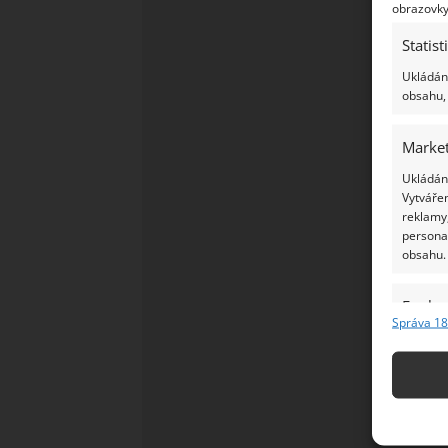
obrazovky
Statist
Ukládání
obsahu, 
Market
Ukládání
Vytvářen
reklamy,
persona
obsahu.
Funkc
Správa 18
Přiřazov
Identifi
Použív
základ