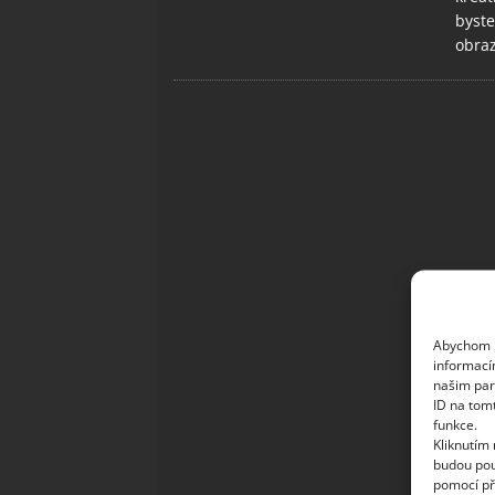
byste
obraz
Abychom p
informací
našim par
ID na tom
funkce.
Kliknutím
budou pou
pomocí př