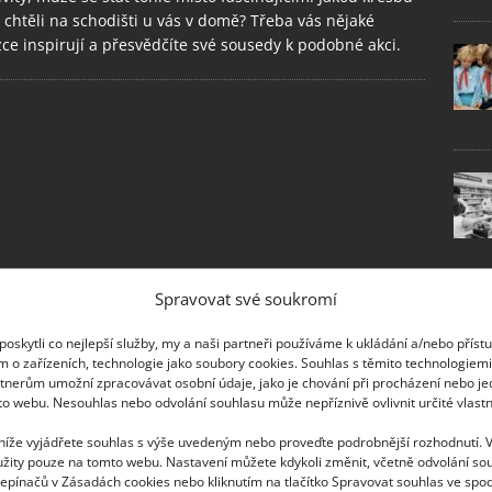
 chtěli na schodišti u vás v domě? Třeba vás nějaké
ce inspirují a přesvědčíte své sousedy k podobné akci.
Spravovat své soukromí
oskytli co nejlepší služby, my a naši partneři používáme k ukládání a/nebo příst
m o zařízeních, technologie jako soubory cookies. Souhlas s těmito technologiem
tnerům umožní zpracovávat osobní údaje, jako je chování při procházení nebo j
to webu. Nesouhlas nebo odvolání souhlasu může nepříznivě ovlivnit určité vlastn
 níže vyjádřete souhlas s výše uvedeným nebo proveďte podrobnější rozhodnutí. 
žity pouze na tomto webu. Nastavení můžete kdykoli změnit, včetně odvolání so
epínačů v Zásadách cookies nebo kliknutím na tlačítko Spravovat souhlas ve spod