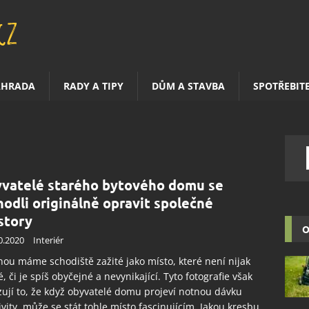
AHRADA
RADY A TIPY
DŮM A STAVBA
SPOTŘEBIT
vatelé starého bytového domu se
hodli originálně opravit společné
story
O
0.2020
Interiér
nou máme schodiště zažité jako místo, které není nijak
, či je spíš obyčejné a nevynikající. Tyto fotografie však
ují to, že když obyvatelé domu projeví notnou dávku
ivity, může se stát tohle místo fascinujícím. Jakou kresbu