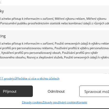
.
iky
Ž
 a/nebo přístup k informacím v zařízení, Měření výkonu reklam, Měření výkonu
Porozumění publiku prostřednictvím statistik nebo kombinací údajů z různých zdr
ing
 a/nebo přístup k informacím v zařízení, Použití omezených údajů k výběru rekla
í profilů pro personalizovanou reklamu, Používání profilů k výběru personalizov
 Vytváření profilů pro personalizovaný obsah, Používání profilů pro výběr
lizovaného obsahu, Rozvoj a zlepšování služeb, Použití omezených údajů k výběr
e
Vžd
11 prodejců
Přečtěte si více o těchto účelech
ání a kombinování údajů z jiných zdrojů údajů, Propojení různých zařízení,
kace zařízení na základě automaticky přenášených informací.
Spravovat mož
Příjmout
Odmítnout
ání přesných údajů o zeměpisné poloze, Identifikace zařízení na
Zásady cookies
Zásady používání cookies
Kontakt
ě aktivně vyžádaných informací.