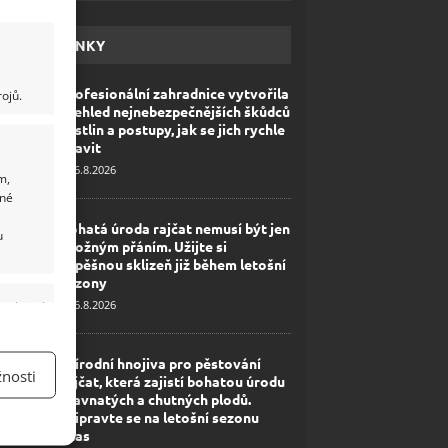
HAVÉ NOVINKY
Profesionální zahradnice vytvořila
ojů.
přehled nejnebezpečnějších škůdců
rostlin a postupy, jak se jich rychle
zbavit
6.8.2026
m,
ané
Bohatá úroda rajčat nemusí být jen
u
zbožným přáním. Užijte si
úspěšnou sklizeň již během letošní
sezony
6.8.2026
y aktivní
Přírodní hnojiva pro pěstování
nosti
rajčat, která zajistí bohatou úrodu
šťavnatých a chutných plodů.
Připravte se na letošní sezonu
včas