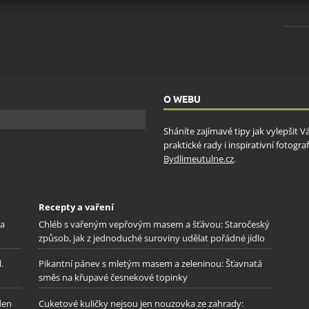
ění bezpečnosti, předcházení a zjišťování podvodů a
ňování chyb, Poskytování a zobrazování reklamy a obsahu,
Vžd
ní a sdělování voleb ochrany osobních údajů.
O WEBU
Sháníte zajímavé tipy jak vylepšit 
praktické rady i inspirativní fotog
Bydlimeutulne.cz
.
Recepty a vaření
na
Chléb s vařeným vepřovým masem a šťávou: Staročeský
způsob, jak z jednoduché suroviny udělat pořádné jídlo
.
Pikantní pánev s mletým masem a zeleninou: Šťavnatá
směs na křupavé česnekové topinky
den
Cuketové kuličky nejsou jen nouzovka ze zahrady: