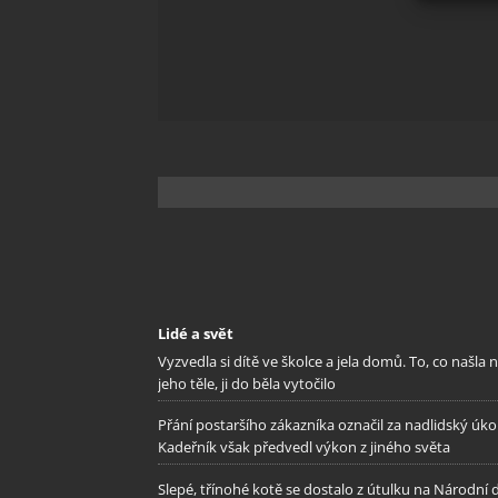
Zajišt
odstra
Ukládá
Lidé a svět
Vyzvedla si dítě ve školce a jela domů. To, co našla 
jeho těle, ji do běla vytočilo
Přání postaršího zákazníka označil za nadlidský úkol
Kadeřník však předvedl výkon z jiného světa
Slepé, třínohé kotě se dostalo z útulku na Národní 