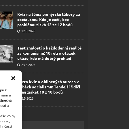
Kvíz na téma pionýrské tábory za
socialismu: Kdo je zažil, bez
problému získá 12 ze 12 bodů
12.5.2026
Test znalostí o každodenní realitě
za komunismu: 10 retro otázek
ukáže, kdo má dobrý přehled
23.6.2026
Retro kvíz o oblíbených autech v
dobách socialismu: Tehdejší řidiči
upu k
musí získat 10 z 10 bodů
i nám a
6.5.2026
edinečná
osti a
Vaše volby
uhlasu,
ní části