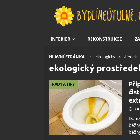
INTERIÉR
REKONSTRUKCE
Z
HLAVNÍ STRÁNKA
ekologický prostředek
ekologický prostřede
Při
RADY A TIPY
čis
ext
9.4
Domác
běžn
běžný