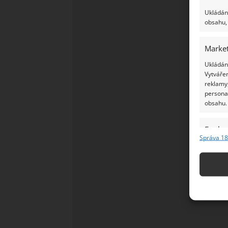
Ukládání
obsahu, 
Market
Ukládání
Vytvářen
reklamy,
persona
obsahu.
Funkc
Správa 18
Přiřazov
Identifi
Použív
základ
Zajišt