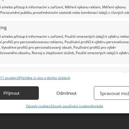
 a/nebo přístup k informacím v zařízení, Měření výkonu reklam, Měření výkonu
Porozumění publiku prostřednictvím statistik nebo kombinací údajů z různých zdr
Ž
ing
 a/nebo přístup k informacím v zařízení, Použití omezených údajů k výběru rekla
í profilů pro personalizovanou reklamu, Používání profilů k výběru personalizov
 Vytváření profilů pro personalizovaný obsah, Používání profilů pro výběr
lizovaného obsahu, Rozvoj a zlepšování služeb, Použití omezených údajů k výběr
e
Vžd
11 prodejců
Přečtěte si více o těchto účelech
ání a kombinování údajů z jiných zdrojů údajů, Propojení různých zařízení,
kace zařízení na základě automaticky přenášených informací.
Spravovat mož
Příjmout
Odmítnout
ání přesných údajů o zeměpisné poloze, Identifikace zařízení na
Zásady cookies
Zásady používání cookies
Kontakt
ě aktivně vyžádaných informací.
ění bezpečnosti, předcházení a zjišťování podvodů a