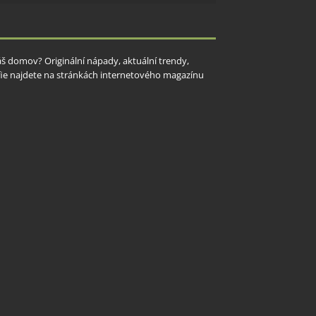
y aktivní
Váš domov? Originální nápady, aktuální trendy,
rafie najdete na stránkách internetového magazínu