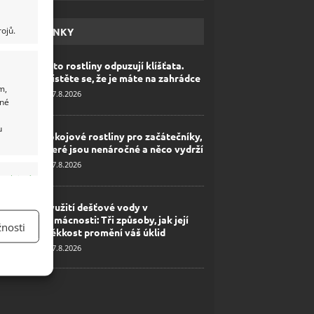
ojů.
HAVÉ NOVINKY
Tyto rostliny odpuzují klíšťata.
Ujistěte se, že je máte na zahrádce
m,
7.8.2026
ané
u
Pokojové rostliny pro začátečníky,
které jsou nenáročné a něco vydrží
7.8.2026
y aktivní
Využití dešťové vody v
domácnosti: Tři způsoby, jak její
nosti
měkkost promění váš úklid
7.8.2026