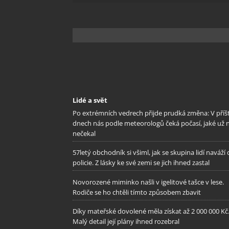
odstra
Ukládá
Lidé a svět
Po extrémních vedrech přijde prudká změna: V příš
dnech nás podle meteorologů čeká počasí, jaké už 
nečekal
57letý obchodník si všiml, jak se skupina lidí naváží
policie. Z lásky ke své zemi se jich ihned zastal
Novorozené miminko našli v igelitové tašce v lese.
Rodiče se ho chtěli tímto způsobem zbavit
Díky mateřské dovolené měla získat až 2 000 000 Kč
Malý detail její plány ihned rozebral