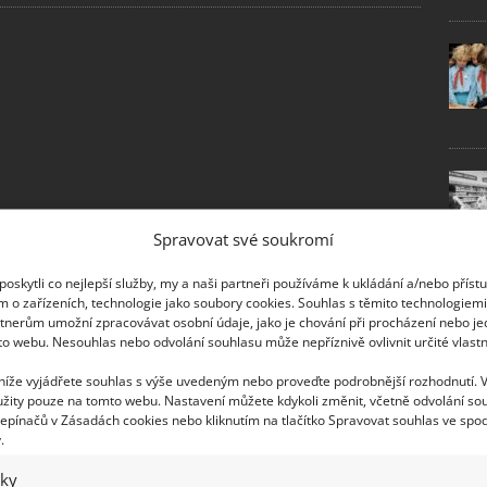
Spravovat své soukromí
oskytli co nejlepší služby, my a naši partneři používáme k ukládání a/nebo příst
m o zařízeních, technologie jako soubory cookies. Souhlas s těmito technologiem
tnerům umožní zpracovávat osobní údaje, jako je chování při procházení nebo j
to webu. Nesouhlas nebo odvolání souhlasu může nepříznivě ovlivnit určité vlastn
 níže vyjádřete souhlas s výše uvedeným nebo proveďte podrobnější rozhodnutí. 
žity pouze na tomto webu. Nastavení můžete kdykoli změnit, včetně odvolání so
epínačů v Zásadách cookies nebo kliknutím na tlačítko Spravovat souhlas ve spod
.
iky