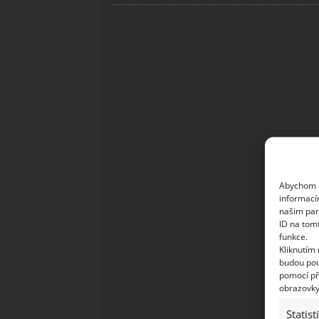
Abychom p
informací
našim par
ID na tom
funkce.
Kliknutím
budou pou
pomocí př
obrazovky
Statist