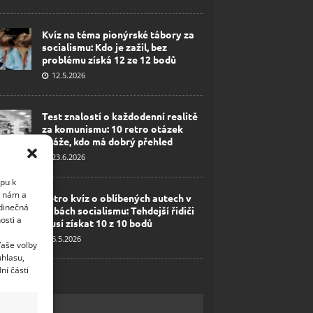
Kvíz na téma pionýrské tábory za
socialismu: Kdo je zažil, bez
problému získá 12 ze 12 bodů
12.5.2026
Test znalostí o každodenní realitě
za komunismu: 10 retro otázek
ukáže, kdo má dobrý přehled
23.6.2026
upu k
i nám a
Retro kvíz o oblíbených autech v
edinečná
dobách socialismu: Tehdejší řidiči
osti a
musí získat 10 z 10 bodů
6.5.2026
Vaše volby
uhlasu,
ní části