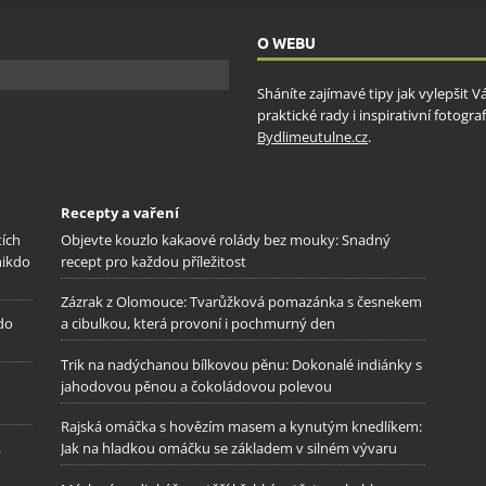
ňování chyb, Poskytování a zobrazování reklamy a obsahu,
Vžd
ní a sdělování voleb ochrany osobních údajů.
O WEBU
Sháníte zajímavé tipy jak vylepšit 
praktické rady i inspirativní fotog
Bydlimeutulne.cz
.
Recepty a vaření
tích
Objevte kouzlo kakaové rolády bez mouky: Snadný
nikdo
recept pro každou příležitost
Zázrak z Olomouce: Tvarůžková pomazánka s česnekem
 do
a cibulkou, která provoní i pochmurný den
Trik na nadýchanou bílkovou pěnu: Dokonalé indiánky s
jahodovou pěnou a čokoládovou polevou
Rajská omáčka s hovězím masem a kynutým knedlíkem:
.
Jak na hladkou omáčku se základem v silném vývaru