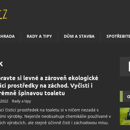
AHRADA
RADY A TIPY
DŮM A STAVBA
SPOTŘEBIT
k
pravte si levné a zároveň ekologické
tící prostředky na záchod. Vyčistí i
rémně špinavou toaletu
O
.2022
Rady a tipy
í čisticí prostředek na toaletu si v ničem nezadá s
ými výrobky. Nejenže neobsahuje chemikálie používané v
ch výrobcích, ale stejně účinně čistí i záchodovou mísu.