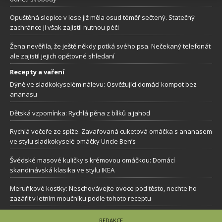
Opuštěná slepice v lese již měla osud téměř sečtený. Statečný
zachránce jí však zajistil nutnou péči
Žena nevěřila, že ještě někdy potká svého psa. Nečekaný telefonát
ale zajistil jejich opětovné shledaní
Recepty a vaření
Dýně ve sladkokyselém nálevu: Osvěžující domácí kompot bez
ananasu
Dětská vzpomínka: Rychlá pěna z bílků a jahod
Rychlá večeře ze spíže: Zavařovaná cuketová omáčka s ananasem
ve stylu sladkokyselé omáčky Uncle Ben’s
Švédské masové kuličky s krémovou omáčkou: Domácí
skandinávská klasika ve stylu IKEA
Meruňkové kostky: Neschovávejte ovoce pod těsto, nechte ho
zazářit v letním moučníku podle tohoto receptu
REDAKCE