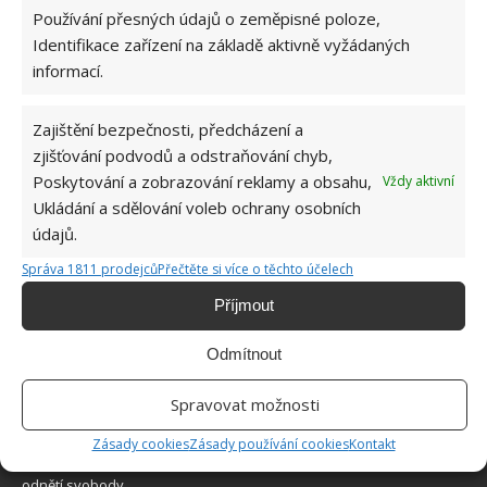
Používání přesných údajů o zeměpisné poloze,
Identifikace zařízení na základě aktivně vyžádaných
informací.
Zajištění bezpečnosti, předcházení a
O WEBU
zjišťování podvodů a odstraňování chyb,
Poskytování a zobrazování reklamy a obsahu,
Vždy aktivní
Sháníte zajímavé tipy jak vylepšit Váš domov? Originální nápady,
Ukládání a sdělování voleb ochrany osobních
aktuální trendy, praktické rady i inspirativní fotografie najdete na
údajů.
stránkách internetového magazínu
Bydlimeutulne.cz
.
Správa 1811 prodejců
Přečtěte si více o těchto účelech
Příjmout
Lidé a svět
Zdánlivě obyčejná rodinná fotografie znepokojila internet. Zkuste
Odmítnout
najít mrazivý detail
Ženich se vykašlal na svou vlastní svatbu. Zhrzená nevěsta
Spravovat možnosti
okamžitě vymyslela geniální pomstu
Zásady cookies
Zásady používání cookies
Kontakt
4letý chlapec ve školce upadl do bezvědomí. Učitelkám hrozí tresty
odnětí svobody