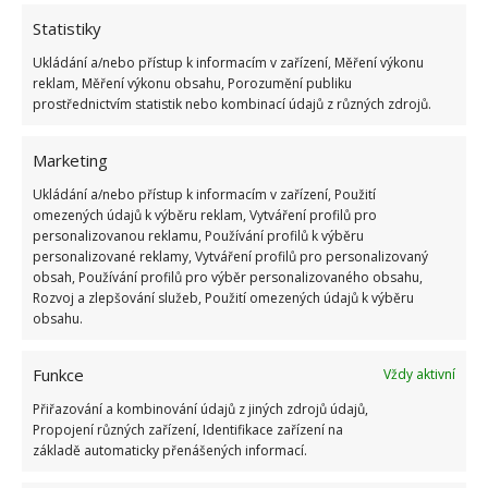
Statistiky
Ukládání a/nebo přístup k informacím v zařízení, Měření výkonu
reklam, Měření výkonu obsahu, Porozumění publiku
ŽHAVÉ NOVINKY
prostřednictvím statistik nebo kombinací údajů z různých zdrojů.
Mouchy raději poletí o domácnost dále. Kromě
chemikálií je odpudí i citron s hřebíčkem
Marketing
8.8.2026
Ukládání a/nebo přístup k informacím v zařízení, Použití
omezených údajů k výběru reklam, Vytváření profilů pro
personalizovanou reklamu, Používání profilů k výběru
Díky vhodné přípravě nebudou letní horka
personalizované reklamy, Vytváření profilů pro personalizovaný
problém. Pomůže i zatemňování a načasované
obsah, Používání profilů pro výběr personalizovaného obsahu,
větrání
Rozvoj a zlepšování služeb, Použití omezených údajů k výběru
8.8.2026
obsahu.
Funkce
Okurky a kopr se perfektně doplňují na zahradě
Vždy aktivní
i při nakládání. Díky tomuto postupu chutnají
Přiřazování a kombinování údajů z jiných zdrojů údajů,
fantasticky
Propojení různých zařízení, Identifikace zařízení na
8.8.2026
základě automaticky přenášených informací.