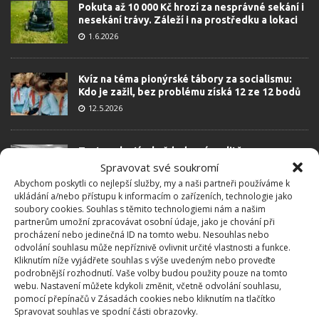
Pokuta až 10 000 Kč hrozí za nesprávné sekání i
nesekání trávy. Záleží i na prostředku a lokaci
1.6.2026
Kvíz na téma pionýrské tábory za socialismu:
Kdo je zažil, bez problému získá 12 ze 12 bodů
12.5.2026
Test znalostí o každodenní realitě za
komunismu: 10 retro otázek ukáže, kdo má
Spravovat své soukromí
dobrý přehled
Abychom poskytli co nejlepší služby, my a naši partneři používáme k
23.6.2026
ukládání a/nebo přístupu k informacím o zařízeních, technologie jako
soubory cookies. Souhlas s těmito technologiemi nám a našim
partnerům umožní zpracovávat osobní údaje, jako je chování při
procházení nebo jedinečná ID na tomto webu. Nesouhlas nebo
Retro kvíz o oblíbených autech v dobách
odvolání souhlasu může nepříznivě ovlivnit určité vlastnosti a funkce.
socialismu: Tehdejší řidiči musí získat 10 z 10
Kliknutím níže vyjádřete souhlas s výše uvedeným nebo proveďte
bodů
podrobnější rozhodnutí. Vaše volby budou použity pouze na tomto
6.5.2026
webu. Nastavení můžete kdykoli změnit, včetně odvolání souhlasu,
pomocí přepínačů v Zásadách cookies nebo kliknutím na tlačítko
Spravovat souhlas ve spodní části obrazovky.