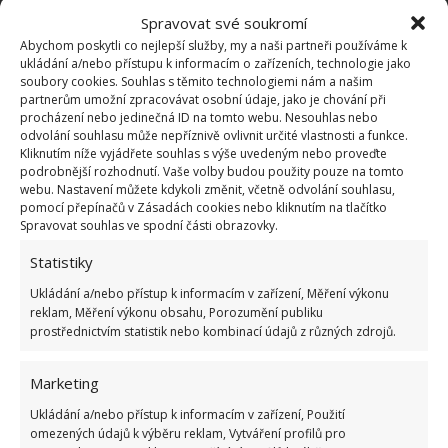
Spravovat své soukromí
Abychom poskytli co nejlepší služby, my a naši partneři používáme k
ukládání a/nebo přístupu k informacím o zařízeních, technologie jako
soubory cookies. Souhlas s těmito technologiemi nám a našim
partnerům umožní zpracovávat osobní údaje, jako je chování při
procházení nebo jedinečná ID na tomto webu. Nesouhlas nebo
odvolání souhlasu může nepříznivě ovlivnit určité vlastnosti a funkce.
Kliknutím níže vyjádřete souhlas s výše uvedeným nebo proveďte
podrobnější rozhodnutí. Vaše volby budou použity pouze na tomto
webu. Nastavení můžete kdykoli změnit, včetně odvolání souhlasu,
pomocí přepínačů v Zásadách cookies nebo kliknutím na tlačítko
Spravovat souhlas ve spodní části obrazovky.
Statistiky
Ukládání a/nebo přístup k informacím v zařízení, Měření výkonu
reklam, Měření výkonu obsahu, Porozumění publiku
ČESKO
FAKTA
KVÍZ
prostřednictvím statistik nebo kombinací údajů z různých zdrojů.
Přidejte svůj názor
Marketing
KOMENTOVAT
Ukládání a/nebo přístup k informacím v zařízení, Použití
omezených údajů k výběru reklam, Vytváření profilů pro