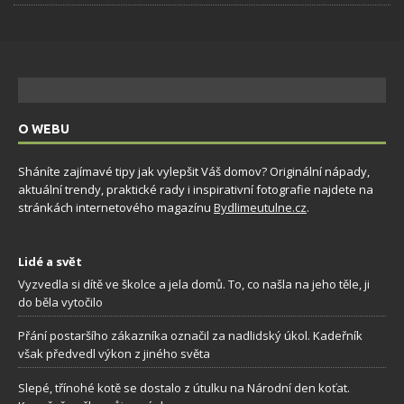
O WEBU
Sháníte zajímavé tipy jak vylepšit Váš domov? Originální nápady,
aktuální trendy, praktické rady i inspirativní fotografie najdete na
stránkách internetového magazínu
Bydlimeutulne.cz
.
Lidé a svět
Vyzvedla si dítě ve školce a jela domů. To, co našla na jeho těle, ji
do běla vytočilo
Přání postaršího zákazníka označil za nadlidský úkol. Kadeřník
však předvedl výkon z jiného světa
Slepé, třínohé kotě se dostalo z útulku na Národní den koťat.