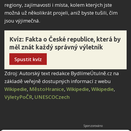
regiony, zajímavosti i místa, kolem kterých jste
možná už několikrát projeli, aniž byste tušili, čím
jsou výjimečná.
Kvíz: Fakta o České republice, která by
měl znát každý správný výletník
Spustit kvíz
Zdroj: Autorský text redakce BydlímeÚtulně.cz na
základě veřejně dostupných informací z webu
Wikipedie
,
MěstoHranice
,
Wikipedie
,
Wikipedie
,
VýletyPoČR
,
UNESCOCzech