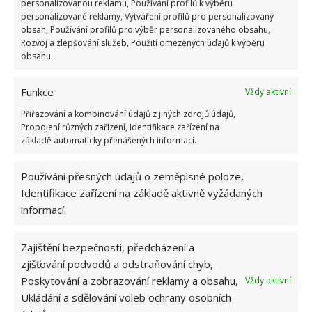
personalizovanou reklamu, Používání profilů k výběru
personalizované reklamy, Vytváření profilů pro personalizovaný
Jiří Kolář
obsah, Používání profilů pro výběr personalizovaného obsahu,
Rozvoj a zlepšování služeb, Použití omezených údajů k výběru
Absolvent České zemědělské
obsahu.
univerzity, který je již od malička
velkým kutilem. V podstatě vše, co je
možné najít v j...
[Více o autorovi]
Funkce
Vždy aktivní
Přiřazování a kombinování údajů z jiných zdrojů údajů,
Propojení různých zařízení, Identifikace zařízení na
základě automaticky přenášených informací.
Používání přesných údajů o zeměpisné poloze,
Identifikace zařízení na základě aktivně vyžádaných
SOUVISEJÍCÍ ČLÁNKY
informací.
Kvíz o významných událostech ze 70., 80. a 90.
Zajištění bezpečnosti, předcházení a
let: Kdo nedá ani 7/11, ten by se měl dovzdělat
zjišťování podvodů a odstraňování chyb,
Poskytování a zobrazování reklamy a obsahu,
Vždy aktivní
Ukládání a sdělování voleb ochrany osobních
Test znalostí povinné četby za socialismu: 10