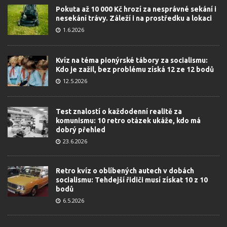
Pokuta až 10 000 Kč hrozí za nesprávné sekání i
nesekání trávy. Záleží i na prostředku a lokaci
1.6.2026
Kvíz na téma pionýrské tábory za socialismu:
Kdo je zažil, bez problému získá 12 ze 12 bodů
12.5.2026
Test znalostí o každodenní realitě za
komunismu: 10 retro otázek ukáže, kdo má
dobrý přehled
23.6.2026
Retro kvíz o oblíbených autech v dobách
socialismu: Tehdejší řidiči musí získat 10 z 10
bodů
6.5.2026