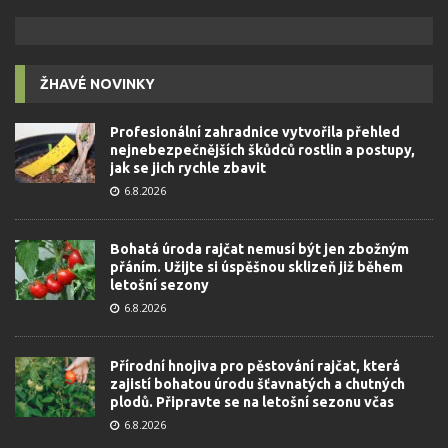
ŽHAVÉ NOVINKY
Profesionální zahradnice vytvořila přehled
nejnebezpečnějších škůdců rostlin a postupy,
jak se jich rychle zbavit
6.8.2026
Bohatá úroda rajčat nemusí být jen zbožným
přáním. Užijte si úspěšnou sklizeň již během
letošní sezony
6.8.2026
Přírodní hnojiva pro pěstování rajčat, která
zajistí bohatou úrodu šťavnatých a chutných
plodů. Připravte se na letošní sezonu včas
6.8.2026