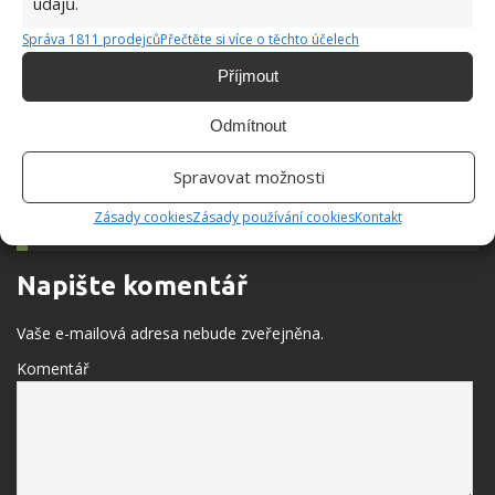
údajů.
otázek ukáže, kdo si pamatuje slavné knížky
Správa 1811 prodejců
Přečtěte si více o těchto účelech
Příjmout
Test znalostí o řeči a slovníku za socialismu:
Stačí 10 otázek, aby Češi zjistili, kolik toho
Odmítnout
zapomněli
Spravovat možnosti
Zásady cookies
Zásady používání cookies
Kontakt
BUĎTE PRVNÍ KDO PŘIDÁ KOMENTÁŘ
Napište komentář
Vaše e-mailová adresa nebude zveřejněna.
Komentář