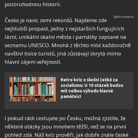
pozoruhodnou historií.
Česko je navíc zemí rekordů. Najdeme zde
nejhlubší propast, jedny z nejstarších fungujících
lázní, unikátní skalní města i památky zapsané na
seznamu UNESCO. Mnohá z těchto míst každoročně
navštíví tisíce turistů, jiná zůstávají skrytá mimo
hlavní zájem veřejnosti.
Retro kvíz o školní četbě za
socialismu: U 10 otázek budou
mít velkou výhodu hlavně
pamětníci
I pokud rádi cestujete po Česku, možná zjistíte, že
některé otázky jsou mnohem těžší, než se na první
pohled zdá. Náš kvíz prověří, jak dobře znáte české