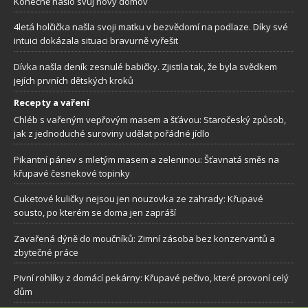
Konečně našlo svůj nový domov
4letá holčička našla svoji matku v bezvědomí na podlaze. Díky své
intuici dokázala situaci bravurně vyřešit
Dívka našla deník zesnulé babičky. Zjistila tak, že byla svědkem
jejích prvních dětských kroků
Recepty a vaření
Chléb s vařeným vepřovým masem a šťávou: Staročeský způsob,
jak z jednoduché suroviny udělat pořádné jídlo
Pikantní pánev s mletým masem a zeleninou: Šťavnatá směs na
křupavé česnekové topinky
Cuketové kuličky nejsou jen nouzovka ze zahrady: Křupavé
sousto, po kterém se doma jen zapráší
Zavařená dýně do moučníků: Zimní zásoba bez konzervantů a
zbytečné práce
Pivní rohlíky z domácí pekárny: Křupavé pečivo, které provoní celý
dům