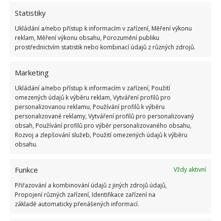
Statistiky
Ukládání a/nebo přístup k informacím v zařízení, Měření výkonu
reklam, Měření výkonu obsahu, Porozumění publiku
ŽHAVÉ NOVINKY
prostřednictvím statistik nebo kombinací údajů z různých zdrojů.
Mouchy raději poletí o domácnost dále. Kromě
chemikálií je odpudí i citron s hřebíčkem
Marketing
8.8.2026
Ukládání a/nebo přístup k informacím v zařízení, Použití
omezených údajů k výběru reklam, Vytváření profilů pro
personalizovanou reklamu, Používání profilů k výběru
Díky vhodné přípravě nebudou letní horka
personalizované reklamy, Vytváření profilů pro personalizovaný
problém. Pomůže i zatemňování a načasované
obsah, Používání profilů pro výběr personalizovaného obsahu,
větrání
Rozvoj a zlepšování služeb, Použití omezených údajů k výběru
8.8.2026
obsahu.
Funkce
Okurky a kopr se perfektně doplňují na zahradě
Vždy aktivní
i při nakládání. Díky tomuto postupu chutnají
Přiřazování a kombinování údajů z jiných zdrojů údajů,
fantasticky
Propojení různých zařízení, Identifikace zařízení na
8.8.2026
základě automaticky přenášených informací.