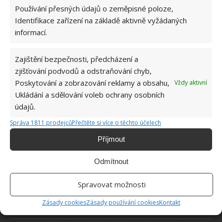
Používání přesných údajů o zeměpisné poloze,
Identifikace zařízení na základě aktivně vyžádaných
informací.
Zajištění bezpečnosti, předcházení a
O WEBU
zjišťování podvodů a odstraňování chyb,
Poskytování a zobrazování reklamy a obsahu,
Vždy aktivní
Sháníte zajímavé tipy jak vylepšit Váš domov? Originální nápady,
Ukládání a sdělování voleb ochrany osobních
aktuální trendy, praktické rady i inspirativní fotografie najdete na
údajů.
stránkách internetového magazínu
Bydlimeutulne.cz
.
Správa 1811 prodejců
Přečtěte si více o těchto účelech
Příjmout
Lidé a svět
Žena nevěřila, že ještě někdy potká svého psa. Nečekaný telefonát
Odmítnout
ale zajistil jejich opětovné shledaní
Výchova dítěte občas vyžaduje důležité lekce. Jednu takovou dala
Spravovat možnosti
své dceři mladá matka
Zásady cookies
Zásady používání cookies
Kontakt
4letý chlapeček vydělává každý měsíc více peněz než jeho matka