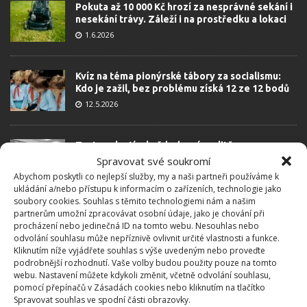
Pokuta až 10 000 Kč hrozí za nesprávné sekání i
nesekání trávy. Záleží i na prostředku a lokaci
1.6.2026
Kvíz na téma pionýrské tábory za socialismu:
Kdo je zažil, bez problému získá 12 ze 12 bodů
12.5.2026
Test znalostí o každodenní realitě za
komunismu: 10 retro otázek ukáže, kdo má
Spravovat své soukromí
dobrý přehled
Abychom poskytli co nejlepší služby, my a naši partneři používáme k
23.6.2026
ukládání a/nebo přístupu k informacím o zařízeních, technologie jako
soubory cookies. Souhlas s těmito technologiemi nám a našim
partnerům umožní zpracovávat osobní údaje, jako je chování při
procházení nebo jedinečná ID na tomto webu. Nesouhlas nebo
Retro kvíz o oblíbených autech v dobách
odvolání souhlasu může nepříznivě ovlivnit určité vlastnosti a funkce.
socialismu: Tehdejší řidiči musí získat 10 z 10
Kliknutím níže vyjádřete souhlas s výše uvedeným nebo proveďte
bodů
podrobnější rozhodnutí. Vaše volby budou použity pouze na tomto
6.5.2026
webu. Nastavení můžete kdykoli změnit, včetně odvolání souhlasu,
pomocí přepínačů v Zásadách cookies nebo kliknutím na tlačítko
Spravovat souhlas ve spodní části obrazovky.