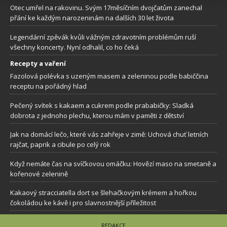
Otec umřel na rakovinu. Svým 17měsíčním dvojčatům zanechal
přání ke každým narozeninám na dalších 30 let života
Legendární zpěvák kvůli vážným zdravotním problémům ruší
všechny koncerty. Nyní odhalil, co ho čeká
Recepty a vaření
Fazolová polévka s uzeným masem a zeleninou podle babiččina
receptu na pořádný hlad
Pečený svítek s kakaem a cukrem podle prababičky: Sladká
dobrota z jednoho plechu, kterou mám v paměti z dětství
Jak na domácí lečo, které vás zahřeje v zimě: Uchová chuť letních
rajčat, paprik a cibule po celý rok
Když nemáte čas na svíčkovou omáčku: Hovězí maso na smetaně a
kořenové zelenině
Kakaový stracciatella dort se šlehačkovým krémem a hořkou
čokoládou ke kávě i pro slavnostnější příležitost
REDAKCE