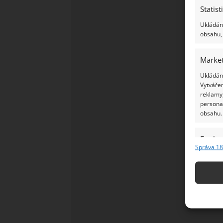
Statist
Ukládání
obsahu, 
Market
Ukládání
Vytvářen
reklamy,
persona
obsahu.
Funkc
Správa 18
Přiřazov
Identifi
Použív
základ