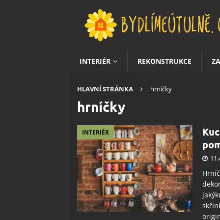
INTERIÉR
REKONSTRUKCE
Z
HLAVNÍ STRÁNKA
hrníčky
hrníčky
Kuc
INTERIÉR
pom
11.
Hrníč
dekor
jakýk
skřín
origi