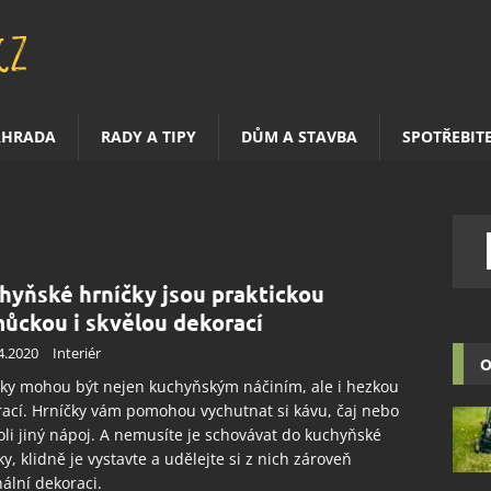
AHRADA
RADY A TIPY
DŮM A STAVBA
SPOTŘEBIT
hyňské hrníčky jsou praktickou
ůckou i skvělou dekorací
4.2020
Interiér
O
ky mohou být nejen kuchyňským náčiním, ale i hezkou
ací. Hrníčky vám pomohou vychutnat si kávu, čaj nebo
oli jiný nápoj. A nemusíte je schovávat do kuchyňské
ky, klidně je vystavte a udělejte si z nich zároveň
nální dekoraci.