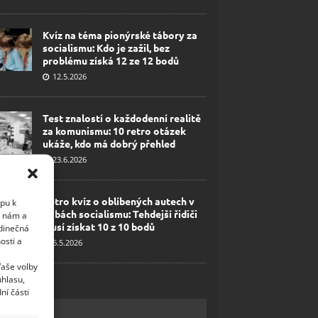
Kvíz na téma pionýrské tábory za
socialismu: Kdo je zažil, bez
problému získá 12 ze 12 bodů
12.5.2026
Test znalostí o každodenní realitě
za komunismu: 10 retro otázek
ukáže, kdo má dobrý přehled
23.6.2026
Retro kvíz o oblíbených autech v
upu k
dobách socialismu: Tehdejší řidiči
i nám a
musí získat 10 z 10 bodů
edinečná
osti a
6.5.2026
Vaše volby
uhlasu,
ní části