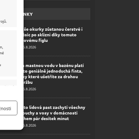
HAVÉ NOVINKY
ojů.
Vaše okurky zůstanou čerstvé i
měsíc po sklizni díky tomuto
lidovému fíglu
m,
5.8.2026
ané
u
Na mastnou vodu v bazénu platí
tato geniálně jednoduchá finta,
díky které ušetříte za drahou
údržbu
y aktivní
5.8.2026
Tato lidová past zachytí všechny
nosti
mouchy a vosy v domácnosti
během pár desítek minut
5.8.2026