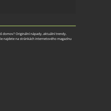
y aktivní
Váš domov? Originální nápady, aktuální trendy,
rafie najdete na stránkách internetového magazínu