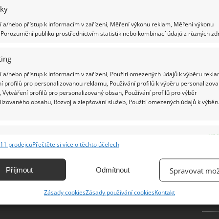
iky
Ž
 a/nebo přístup k informacím v zařízení, Měření výkonu reklam, Měření výkonu
Porozumění publiku prostřednictvím statistik nebo kombinací údajů z různých zdr
ing
 a/nebo přístup k informacím v zařízení, Použití omezených údajů k výběru rekla
í profilů pro personalizovanou reklamu, Používání profilů k výběru personalizov
 Vytváření profilů pro personalizovaný obsah, Používání profilů pro výběr
lizovaného obsahu, Rozvoj a zlepšování služeb, Použití omezených údajů k výběr
e
Vžd
11 prodejců
Přečtěte si více o těchto účelech
ání a kombinování údajů z jiných zdrojů údajů, Propojení různých zařízení,
kace zařízení na základě automaticky přenášených informací.
Příjmout
Odmítnout
Spravovat mož
ání přesných údajů o zeměpisné poloze, Identifikace zařízení na
Zásady cookies
Zásady používání cookies
Kontakt
ě aktivně vyžádaných informací.