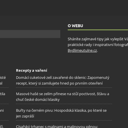
ění bezpečnosti, předcházení a zjišťování podvodů a
ňování chyb, Poskytování a zobrazování reklamy a obsahu,
Vžd
ní a sdělování voleb ochrany osobních údajů.
O WEBU
Sháníte zajímavé tipy jak vylepšit 
praktické rady i inspirativní fotog
Bydlimeutulne.cz
.
Recepty a vaření
isté
Domácí cuketové zelí zavařené do sklenic: Zapomenutý
al
recept, který si zamilujete hned po prvním otevření
tila
Masové hašé se zelím přinese na stůl poctivost, šťávu a
chuť české domácí klasiky
ani
Buřty na černém pivu: Hospodská klasika, po které se
jen zapráší
í.
Císařský trhanec s malinami a malinovou pěnou: