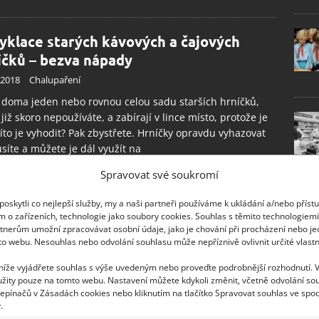
yklace starých kávových a čajových
íčků – bezva nápady
.2018
Chalupaření
doma jeden nebo rovnou celou sadu starších hrníčků,
 již skoro nepoužíváte, a zabírají v lince místo, protože je
íto je vyhodit? Pak zbystřete. Hrníčky opravdu vyhazovat
íte a můžete je dál využít na
Spravovat své soukromí
oskytli co nejlepší služby, my a naši partneři používáme k ukládání a/nebo příst
m o zařízeních, technologie jako soubory cookies. Souhlas s těmito technologiem
tnerům umožní zpracovávat osobní údaje, jako je chování při procházení nebo j
to webu. Nesouhlas nebo odvolání souhlasu může nepříznivě ovlivnit určité vlastn
 níže vyjádřete souhlas s výše uvedeným nebo proveďte podrobnější rozhodnutí. 
žity pouze na tomto webu. Nastavení můžete kdykoli změnit, včetně odvolání so
epínačů v Zásadách cookies nebo kliknutím na tlačítko Spravovat souhlas ve spod
.