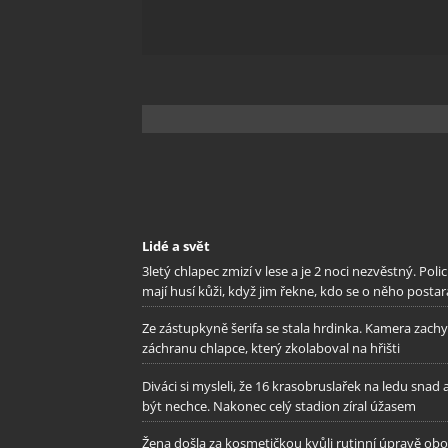
Zajišt
odstra
Ukládá
Lidé a svět
3letý chlapec zmizí v lese a je 2 noci nezvěstný. Polic
mají husí kůži, když jim řekne, kdo se o něho postar
Ze zástupkyně šerifa se stala hrdinka. Kamera zachy
záchranu chlapce, který zkolaboval na hřišti
Diváci si mysleli, že 16 krasobruslařek na ledu snad 
být nechce. Nakonec celý stadion zíral úžasem
Žena došla za kosmetičkou kvůli rutinní úpravě oboč