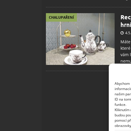
Rec
CHALUPAŘENÍ
hrn
4.5
Máte 
které
vám l
nemus
Abychom p
informací
našim par
ID na tom
funkce.
Kliknutím
budou pou
pomocí př
obrazovky