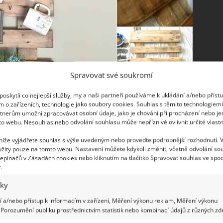
Spravovat své soukromí
oskytli co nejlepší služby, my a naši partneři používáme k ukládání a/nebo příst
m o zařízeních, technologie jako soubory cookies. Souhlas s těmito technologiem
tnerům umožní zpracovávat osobní údaje, jako je chování při procházení nebo j
to webu. Nesouhlas nebo odvolání souhlasu může nepříznivě ovlivnit určité vlastn
 níže vyjádřete souhlas s výše uvedeným nebo proveďte podrobnější rozhodnutí. 
žity pouze na tomto webu. Nastavení můžete kdykoli změnit, včetně odvolání so
epínačů v Zásadách cookies nebo kliknutím na tlačítko Spravovat souhlas ve spod
.
 hrnky v průmyslovém stylu, musíte použít potrubní
áčky do tvaru S a už jen zavěsit hrníčky a užívat si
iky
 a/nebo přístup k informacím v zařízení, Měření výkonu reklam, Měření výkonu
Porozumění publiku prostřednictvím statistik nebo kombinací údajů z různých zdr