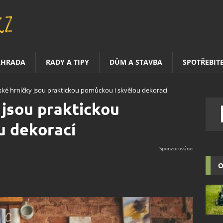
AHRADA
RADY A TIPY
DŮM A STAVBA
SPOTŘEBIT
ké hrníčky jsou praktickou pomůckou i skvělou dekorací
jsou praktickou
u dekorací
O