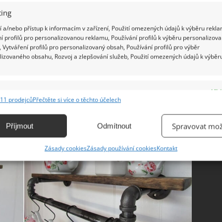
ing
 a/nebo přístup k informacím v zařízení, Použití omezených údajů k výběru rekla
í profilů pro personalizovanou reklamu, Používání profilů k výběru personalizov
 Vytváření profilů pro personalizovaný obsah, Používání profilů pro výběr
lizovaného obsahu, Rozvoj a zlepšování služeb, Použití omezených údajů k výběr
e
Vžd
11 prodejců
Přečtěte si více o těchto účelech
ání a kombinování údajů z jiných zdrojů údajů, Propojení různých zařízení,
kace zařízení na základě automaticky přenášených informací.
Spravovat mož
Příjmout
Odmítnout
ání přesných údajů o zeměpisné poloze, Identifikace zařízení na
Zásady cookies
Zásady používání cookies
Kontakt
ě aktivně vyžádaných informací.
ění bezpečnosti, předcházení a zjišťování podvodů a
ňování chyb, Poskytování a zobrazování reklamy a obsahu,
Vžd
ní a sdělování voleb ochrany osobních údajů.