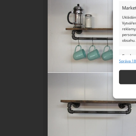
Market
Ukládání
Vytvářen
reklamy,
persona
obsahu.
Funkc
Správa 18
Přiřazov
Identifi
Použív
základ
Zajišt
odstra
Ukládá