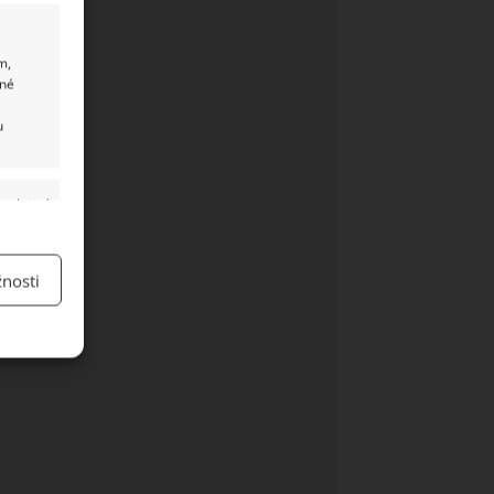
m,
ané
u
y aktivní
nosti
y aktivní