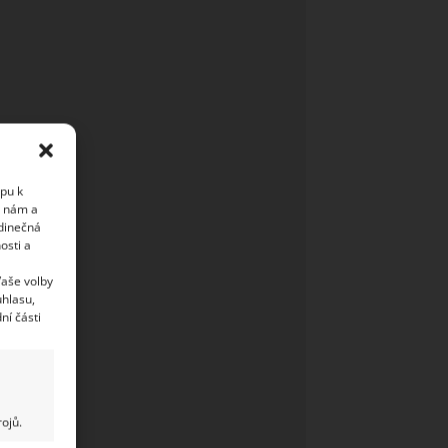
upu k
i nám a
edinečná
osti a
Vaše volby
uhlasu,
ní části
ojů.