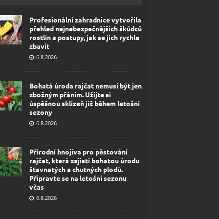
Profesionální zahradnice vytvořila
přehled nejnebezpečnějších škůdců
rostlin a postupy, jak se jich rychle
zbavit
6.8.2026
Bohatá úroda rajčat nemusí být jen
zbožným přáním. Užijte si
úspěšnou sklizeň již během letošní
sezony
6.8.2026
Přírodní hnojiva pro pěstování
rajčat, která zajistí bohatou úrodu
šťavnatých a chutných plodů.
Připravte se na letošní sezonu
včas
6.8.2026