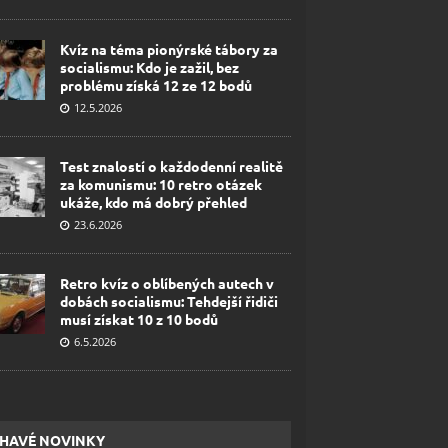
Kvíz na téma pionýrské tábory za
socialismu: Kdo je zažil, bez
problému získá 12 ze 12 bodů
12.5.2026
Test znalostí o každodenní realitě
za komunismu: 10 retro otázek
ukáže, kdo má dobrý přehled
23.6.2026
Retro kvíz o oblíbených autech v
dobách socialismu: Tehdejší řidiči
musí získat 10 z 10 bodů
6.5.2026
HAVÉ NOVINKY