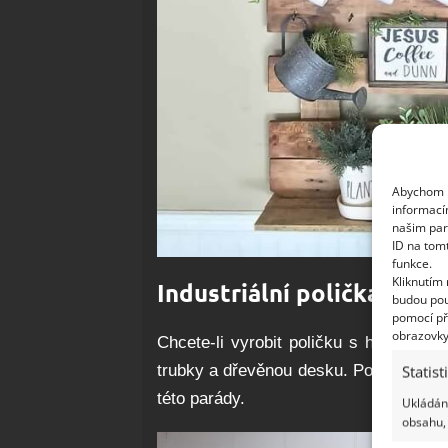
Abychom p
informací
našim par
ID na tom
funkce.
Kliknutím
Industriální polička
budou pou
pomocí př
obrazovky
Chcete-li vyrobit poličku s háčky na
trubky a dřevěnou desku. Poté přidat h
Statist
této parády.
Ukládání
obsahu, 