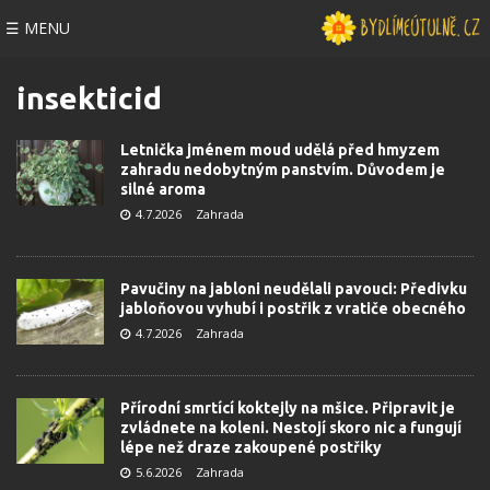
☰ MENU
insekticid
Letnička jménem moud udělá před hmyzem
zahradu nedobytným panstvím. Důvodem je
silné aroma
4.7.2026
Zahrada
Pavučiny na jabloni neudělali pavouci: Předivku
jabloňovou vyhubí i postřik z vratiče obecného
4.7.2026
Zahrada
Přírodní smrtící koktejly na mšice. Připravit je
zvládnete na koleni. Nestojí skoro nic a fungují
lépe než draze zakoupené postřiky
5.6.2026
Zahrada