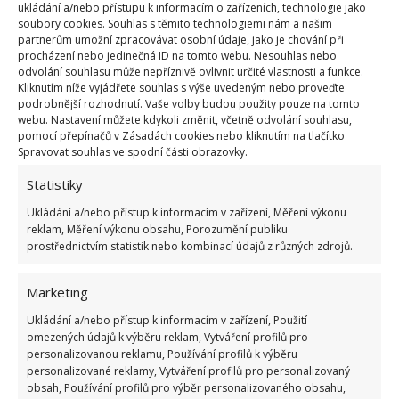
ukládání a/nebo přístupu k informacím o zařízeních, technologie jako
Kvíz na téma pionýrské tábory za socialismu:
soubory cookies. Souhlas s těmito technologiemi nám a našim
Kdo je zažil, bez problému získá 12 ze 12 bodů
partnerům umožní zpracovávat osobní údaje, jako je chování při
procházení nebo jedinečná ID na tomto webu. Nesouhlas nebo
12.5.2026
odvolání souhlasu může nepříznivě ovlivnit určité vlastnosti a funkce.
Kliknutím níže vyjádřete souhlas s výše uvedeným nebo proveďte
podrobnější rozhodnutí. Vaše volby budou použity pouze na tomto
Test znalostí o každodenní realitě za
webu. Nastavení můžete kdykoli změnit, včetně odvolání souhlasu,
komunismu: 10 retro otázek ukáže, kdo má
pomocí přepínačů v Zásadách cookies nebo kliknutím na tlačítko
dobrý přehled
Spravovat souhlas ve spodní části obrazovky.
23.6.2026
Statistiky
Ukládání a/nebo přístup k informacím v zařízení, Měření výkonu
Retro kvíz o oblíbených autech v dobách
reklam, Měření výkonu obsahu, Porozumění publiku
socialismu: Tehdejší řidiči musí získat 10 z 10
prostřednictvím statistik nebo kombinací údajů z různých zdrojů.
bodů
6.5.2026
Marketing
Ukládání a/nebo přístup k informacím v zařízení, Použití
omezených údajů k výběru reklam, Vytváření profilů pro
personalizovanou reklamu, Používání profilů k výběru
personalizované reklamy, Vytváření profilů pro personalizovaný
obsah, Používání profilů pro výběr personalizovaného obsahu,
ŽHAVÉ NOVINKY