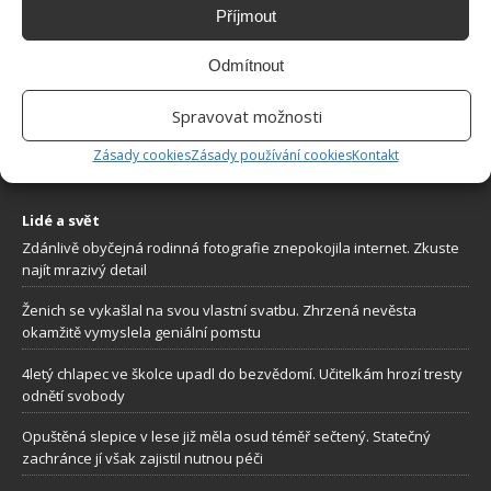
Příjmout
O WEBU
Odmítnout
Sháníte zajímavé tipy jak vylepšit Váš domov? Originální nápady,
Spravovat možnosti
aktuální trendy, praktické rady i inspirativní fotografie najdete na
stránkách internetového magazínu
Bydlimeutulne.cz
.
Zásady cookies
Zásady používání cookies
Kontakt
Lidé a svět
Zdánlivě obyčejná rodinná fotografie znepokojila internet. Zkuste
najít mrazivý detail
Ženich se vykašlal na svou vlastní svatbu. Zhrzená nevěsta
okamžitě vymyslela geniální pomstu
4letý chlapec ve školce upadl do bezvědomí. Učitelkám hrozí tresty
odnětí svobody
Opuštěná slepice v lese již měla osud téměř sečtený. Statečný
zachránce jí však zajistil nutnou péči