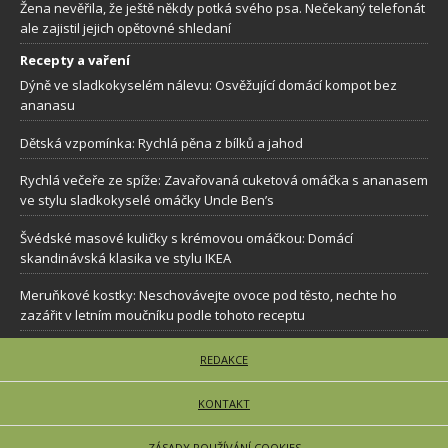
Žena nevěřila, že ještě někdy potká svého psa. Nečekaný telefonát
ale zajistil jejich opětovné shledaní
Recepty a vaření
Dýně ve sladkokyselém nálevu: Osvěžující domácí kompot bez
ananasu
Dětská vzpomínka: Rychlá pěna z bílků a jahod
Rychlá večeře ze spíže: Zavařovaná cuketová omáčka s ananasem
ve stylu sladkokyselé omáčky Uncle Ben’s
Švédské masové kuličky s krémovou omáčkou: Domácí
skandinávská klasika ve stylu IKEA
Meruňkové kostky: Neschovávejte ovoce pod těsto, nechte ho
zazářit v letním moučníku podle tohoto receptu
REDAKCE
KONTAKT
ZÁSADY POUŽÍVÁNÍ COOKIES