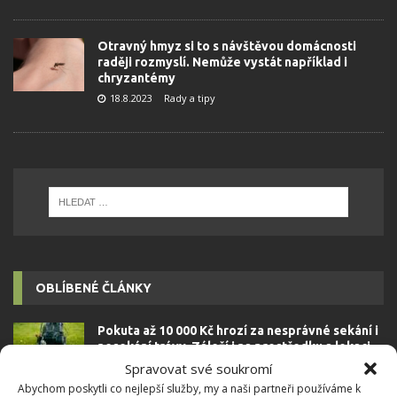
Otravný hmyz si to s návštěvou domácnosti
raději rozmyslí. Nemůže vystát například i
chryzantémy
18.8.2023
Rady a tipy
OBLÍBENÉ ČLÁNKY
Pokuta až 10 000 Kč hrozí za nesprávné sekání i
nesekání trávy. Záleží i na prostředku a lokaci
1.6.2026
Spravovat své soukromí
Abychom poskytli co nejlepší služby, my a naši partneři používáme k