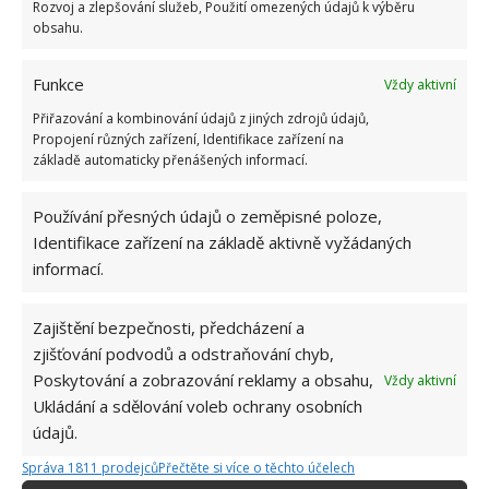
Rozvoj a zlepšování služeb, Použití omezených údajů k výběru
obsahu.
Za tablety do myčky už v obchodě ani korunu.
Vyrobit si je doma zvládne každý a téměř
zadarmo
Funkce
Vždy aktivní
9.8.2026
Přiřazování a kombinování údajů z jiných zdrojů údajů,
Propojení různých zařízení, Identifikace zařízení na
základě automaticky přenášených informací.
Kdo vyhazuje kávovou sedlinu do koše, dělá
velkou chybu. Odpuzuje totiž škůdce a
rostlinám dodává živiny
Používání přesných údajů o zeměpisné poloze,
9.8.2026
Identifikace zařízení na základě aktivně vyžádaných
informací.
Kapsle do pračky většina lidí používá špatně.
Pro okamžité zlepšení praní je potřeba zakročit
Zajištění bezpečnosti, předcházení a
9.8.2026
zjišťování podvodů a odstraňování chyb,
Poskytování a zobrazování reklamy a obsahu,
Vždy aktivní
Ukládání a sdělování voleb ochrany osobních
údajů.
Správa 1811 prodejců
Přečtěte si více o těchto účelech