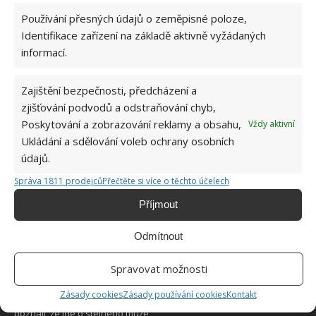
Používání přesných údajů o zeměpisné poloze,
Identifikace zařízení na základě aktivně vyžádaných
informací.
Zajištění bezpečnosti, předcházení a
O WEBU
zjišťování podvodů a odstraňování chyb,
Poskytování a zobrazování reklamy a obsahu,
Vždy aktivní
Sháníte zajímavé tipy jak vylepšit Váš domov? Originální nápady,
Ukládání a sdělování voleb ochrany osobních
aktuální trendy, praktické rady i inspirativní fotografie najdete na
údajů.
stránkách internetového magazínu
Bydlimeutulne.cz
.
Správa 1811 prodejců
Přečtěte si více o těchto účelech
Lidé a svět
Příjmout
Nejčastější důvody, proč listy orchidejí žloutnou: Špatná zálivka,
plíseň i nedostatek živin
Odmítnout
Obával se, že pitbul jeho manželky, ublíží novorozené dceři. To, co
Spravovat možnosti
se stalo, když je nechali samotné v obýváku, nečekal
Zásady cookies
Zásady používání cookies
Kontakt
Kadeřník proměnil bezdomovce Marka: Z výsledku cizí lidé sotva
poznali, že jde o stejného muže