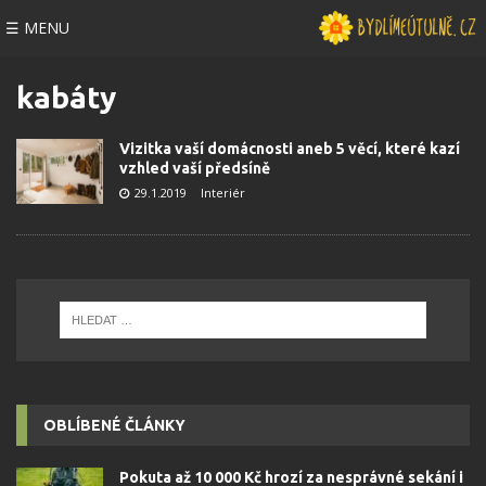
☰ MENU
kabáty
Vizitka vaší domácnosti aneb 5 věcí, které kazí
vzhled vaší předsíně
29.1.2019
Interiér
OBLÍBENÉ ČLÁNKY
Pokuta až 10 000 Kč hrozí za nesprávné sekání i