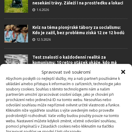
nesekání trávy. Záleží i na prostředku a lokaci
1.6.2026
Kvíz na téma pionýrské tábory za socialismu:
Kdo je zažil, bez problému získá 12 ze 12 bodů
12.5.2026
Test znalostí o každodenní realitě za
komunismu: 10 retro otázek ukáže, kdo má
dobrý přehled
Spravovat své soukromí
23.6.2026
Abychom poskytli co nejlepší služby, my a naši partneři používáme k
ukládání a/nebo přístupu k informacím o zařízeních, technologie jako
soubory cookies. Souhlas s těmito technologiemi nám a našim
Retro kvíz o oblíbených autech v dobách
partnerům umožní zpracovávat osobní údaje, jako je chování při
socialismu: Tehdejší řidiči musí získat 10 z 10
procházení nebo jedinečná ID na tomto webu. Nesouhlas nebo
bodů
odvolání souhlasu může nepříznivě ovlivnit určité vlastnosti a funkce.
6.5.2026
Kliknutím níže vyjádřete souhlas s výše uvedeným nebo proveďte
podrobnější rozhodnutí. Vaše volby budou použity pouze na tomto
webu. Nastavení můžete kdykoli změnit, včetně odvolání souhlasu,
pomocí přepínačů v Zásadách cookies nebo kliknutím na tlačítko
Spravovat souhlas ve spodní části obrazovky.