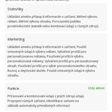
Statistiky
ŽHAVÉ NOVINKY
Ukládání a/nebo přístup k informacím v zařízení, Měření výkonu
reklam, Měření výkonu obsahu, Porozumění publiku
prostřednictvím statistik nebo kombinací údajů z různých zdrojů.
Profesionální zahradnice vytvořila přehled
nejnebezpečnějších škůdců rostlin a postupy,
jak se jich rychle zbavit
Marketing
6.8.2026
Ukládání a/nebo přístup k informacím v zařízení, Použití
omezených údajů k výběru reklam, Vytváření profilů pro
Bohatá úroda rajčat nemusí být jen zbožným
personalizovanou reklamu, Používání profilů k výběru
přáním. Užijte si úspěšnou sklizeň již během
personalizované reklamy, Vytváření profilů pro personalizovaný
letošní sezony
obsah, Používání profilů pro výběr personalizovaného obsahu,
Rozvoj a zlepšování služeb, Použití omezených údajů k výběru
6.8.2026
obsahu.
Přírodní hnojiva pro pěstování rajčat, která
Funkce
Vždy aktivní
zajistí bohatou úrodu šťavnatých a chutných
plodů. Připravte se na letošní sezonu včas
Přiřazování a kombinování údajů z jiných zdrojů údajů,
6.8.2026
Propojení různých zařízení, Identifikace zařízení na
základě automaticky přenášených informací.