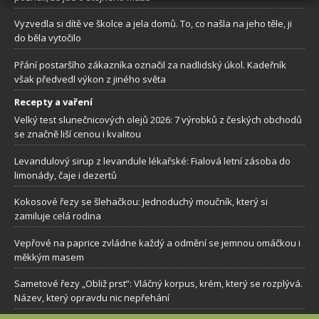
Vyzvedla si dítě ve školce a jela domů. To, co našla na jeho těle, ji
do běla vytočilo
Přání postaršího zákazníka označil za nadlidský úkol. Kadeřník
však předvedl výkon z jiného světa
Recepty a vaření
Velký test slunečnicových olejů 2026: 7 výrobků z českých obchodů
se značně liší cenou i kvalitou
Levandulový sirup z levandule lékařské: Fialová letní zásoba do
limonády, čaje i dezertů
Kokosové řezy se šlehačkou: Jednoduchý moučník, který si
zamiluje celá rodina
Vepřové na paprice zvládne každý a odmění se jemnou omáčkou i
měkkým masem
Sametové řezy „Obliž prst”: Vláčný korpus, krém, který se rozplývá.
Název, který opravdu nic nepřehání