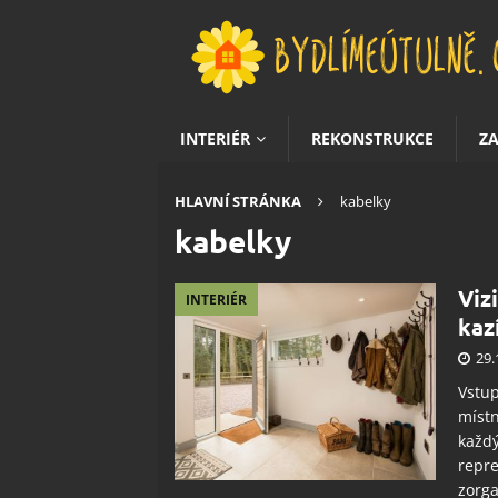
INTERIÉR
REKONSTRUKCE
Z
HLAVNÍ STRÁNKA
kabelky
kabelky
Viz
INTERIÉR
kaz
29.
Vstup
místn
každý
repre
zorg