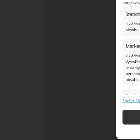
obrazovky
Statist
Ukládání
obsahu, 
Market
Ukládání
Vytvářen
reklamy,
persona
obsahu.
Funkc
Správa 18
Přiřazov
Identifi
Použív
základ