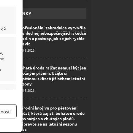
HAVÉ NOVINKY
Profesionální zahradnice vytvořila
ojů.
přehled nejnebezpečnějších škůdců
rostlin a postupy, jak se jich rychle
zbavit
6.8.2026
m,
ané
Bohatá úroda rajčat nemusí být jen
u
zbožným přáním. Užijte si
úspěšnou sklizeň již během letošní
sezony
6.8.2026
y aktivní
Přírodní hnojiva pro pěstování
nosti
rajčat, která zajistí bohatou úrodu
šťavnatých a chutných plodů.
Připravte se na letošní sezonu
včas