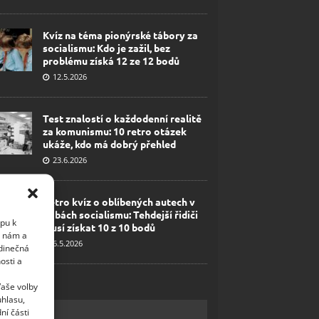
Kvíz na téma pionýrské tábory za
socialismu: Kdo je zažil, bez
problému získá 12 ze 12 bodů
12.5.2026
Test znalostí o každodenní realitě
za komunismu: 10 retro otázek
ukáže, kdo má dobrý přehled
23.6.2026
Retro kvíz o oblíbených autech v
dobách socialismu: Tehdejší řidiči
upu k
musí získat 10 z 10 bodů
i nám a
6.5.2026
edinečná
osti a
Vaše volby
uhlasu,
ní části