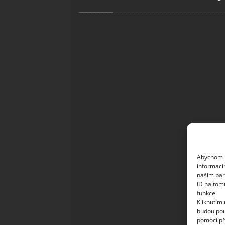
Abychom p
informací
našim par
ID na tom
funkce.
Kliknutím
budou pou
pomocí př