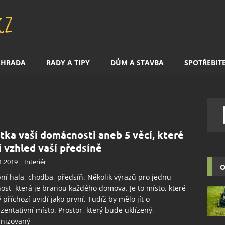
AHRADA
RADY A TIPY
DŮM A STAVBA
SPOTŘEBIT
itka vaší domácnosti aneb 5 věcí, které
í vzhled vaší předsíně
1.2019
Interiér
O
ní hala, chodba, předsíň. Několik výrazů pro jednu
ost, která je branou každého domova. Je to místo, které
 příchozí uvidí jako první. Tudíž by mělo jít o
zentativní místo. Prostor, který bude uklízený,
anizovaný