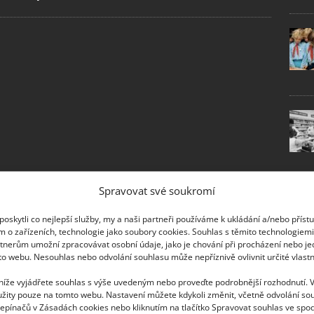
Spravovat své soukromí
oskytli co nejlepší služby, my a naši partneři používáme k ukládání a/nebo příst
m o zařízeních, technologie jako soubory cookies. Souhlas s těmito technologiem
tnerům umožní zpracovávat osobní údaje, jako je chování při procházení nebo j
to webu. Nesouhlas nebo odvolání souhlasu může nepříznivě ovlivnit určité vlastn
 níže vyjádřete souhlas s výše uvedeným nebo proveďte podrobnější rozhodnutí. 
žity pouze na tomto webu. Nastavení můžete kdykoli změnit, včetně odvolání so
epínačů v Zásadách cookies nebo kliknutím na tlačítko Spravovat souhlas ve spod