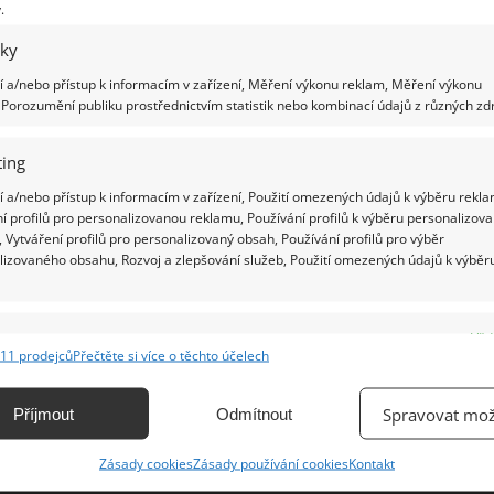
.
iky
Ž
 a/nebo přístup k informacím v zařízení, Měření výkonu reklam, Měření výkonu
Porozumění publiku prostřednictvím statistik nebo kombinací údajů z různých zdr
ing
 a/nebo přístup k informacím v zařízení, Použití omezených údajů k výběru rekla
í profilů pro personalizovanou reklamu, Používání profilů k výběru personalizov
 Vytváření profilů pro personalizovaný obsah, Používání profilů pro výběr
lizovaného obsahu, Rozvoj a zlepšování služeb, Použití omezených údajů k výběr
e
Vžd
11 prodejců
Přečtěte si více o těchto účelech
ání a kombinování údajů z jiných zdrojů údajů, Propojení různých zařízení,
kace zařízení na základě automaticky přenášených informací.
Spravovat mož
Příjmout
Odmítnout
ání přesných údajů o zeměpisné poloze, Identifikace zařízení na
Zásady cookies
Zásady používání cookies
Kontakt
ě aktivně vyžádaných informací.