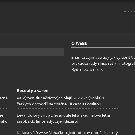
ění bezpečnosti, předcházení a zjišťování podvodů a
ňování chyb, Poskytování a zobrazování reklamy a obsahu,
Vžd
ní a sdělování voleb ochrany osobních údajů.
O WEBU
Sháníte zajímavé tipy jak vylepšit 
praktické rady i inspirativní fotog
Bydlimeutulne.cz
.
Recepty a vaření
patná
Velký test slunečnicových olejů 2026: 7 výrobků z
českých obchodů se značně liší cenou i kvalitou
né
Levandulový sirup z levandule lékařské: Fialová letní
váku,
zásoba do limonády, čaje i dezertů
Kokosové řezy se šlehačkou: Jednoduchý moučník, který