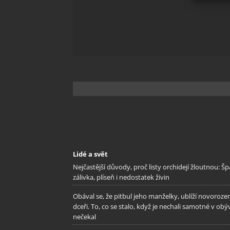
Zajišt
odstra
Ukládá
Lidé a svět
Nejčastější důvody, proč listy orchidejí žloutnou: Š
zálivka, plíseň i nedostatek živin
Obával se, že pitbul jeho manželky, ublíží novoroze
dceři. To, co se stalo, když je nechali samotné v obý
nečekal