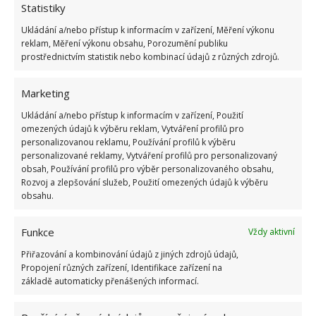
Statistiky
Ukládání a/nebo přístup k informacím v zařízení, Měření výkonu
ŽHAVÉ NOVINKY
reklam, Měření výkonu obsahu, Porozumění publiku
prostřednictvím statistik nebo kombinací údajů z různých zdrojů.
Tyto rostliny odpuzují klíšťata. Ujistěte se, že je
máte na zahrádce
Marketing
7.8.2026
Ukládání a/nebo přístup k informacím v zařízení, Použití
omezených údajů k výběru reklam, Vytváření profilů pro
personalizovanou reklamu, Používání profilů k výběru
Pokojové rostliny pro začátečníky, které jsou
personalizované reklamy, Vytváření profilů pro personalizovaný
nenáročné a něco vydrží
obsah, Používání profilů pro výběr personalizovaného obsahu,
7.8.2026
Rozvoj a zlepšování služeb, Použití omezených údajů k výběru
obsahu.
Využití dešťové vody v domácnosti: Tři
způsoby, jak její měkkost promění váš úklid
Funkce
Vždy aktivní
7.8.2026
Přiřazování a kombinování údajů z jiných zdrojů údajů,
Propojení různých zařízení, Identifikace zařízení na
základě automaticky přenášených informací.