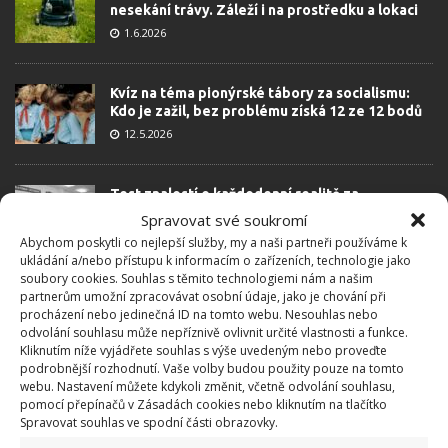
nesekání trávy. Záleží i na prostředku a lokaci
1.6.2026
Kvíz na téma pionýrské tábory za socialismu:
Kdo je zažil, bez problému získá 12 ze 12 bodů
12.5.2026
Test znalostí o každodenní realitě za
komunismu: 10 retro otázek ukáže, kdo má
Spravovat své soukromí
dobrý přehled
Abychom poskytli co nejlepší služby, my a naši partneři používáme k
23.6.2026
ukládání a/nebo přístupu k informacím o zařízeních, technologie jako
soubory cookies. Souhlas s těmito technologiemi nám a našim
partnerům umožní zpracovávat osobní údaje, jako je chování při
Retro kvíz o oblíbených autech v dobách
procházení nebo jedinečná ID na tomto webu. Nesouhlas nebo
socialismu: Tehdejší řidiči musí získat 10 z 10
odvolání souhlasu může nepříznivě ovlivnit určité vlastnosti a funkce.
bodů
Kliknutím níže vyjádřete souhlas s výše uvedeným nebo proveďte
podrobnější rozhodnutí. Vaše volby budou použity pouze na tomto
6.5.2026
webu. Nastavení můžete kdykoli změnit, včetně odvolání souhlasu,
pomocí přepínačů v Zásadách cookies nebo kliknutím na tlačítko
Spravovat souhlas ve spodní části obrazovky.