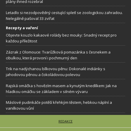
plány ihned rozebral
Letadlo si nezodpovědný cestující spletl se zoologickou zahradou.
Nelegálně pašoval 33 zvířat
Recepty a vaření
Objevte kouzlo kakaové rolády bez mouky: Snadný recept pro
každou příležitost
Zázrak z Olomouce: Tvarůžková pomazánka s česnekem a
cibulkou, která provoní i pochmurný den
Trik na nadýchanou bílkovou pěnu: Dokonalé indiánky s
jahodovou pěnou a čokoládovou polevou
Rajská omáčka s hovězím masem a kynutým knedlíkem: Jak na
hladkou omáčku se základem v silném vývaru
Máslové pudinkáče potěší křehkým těstem, hebkou náplní a
vanilkovou vůní
REDAKCE