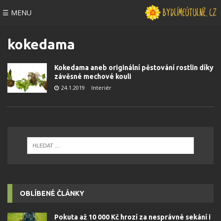
☰ MENU
kokedama
Kokedama aneb originální pěstování rostlin díky
závěsné mechové kouli
24.1.2019
Interiér
OBLÍBENÉ ČLÁNKY
Pokuta až 10 000 Kč hrozí za nesprávné sekání i