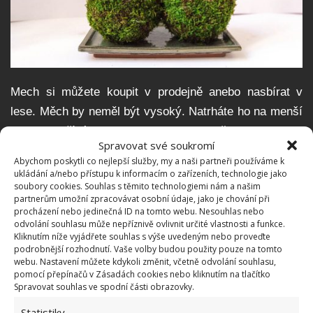
Mech si můžete koupit v prodejně anebo nasbírat v
lese. Měch by neměl být vysoký. Natrháte ho na menší
kusy, postříkáte lehce vodou a pak už jen obalujete
Spravovat své soukromí
mechem hliněnou kouli. Na pomoc si vezměte
Abychom poskytli co nejlepší služby, my a naši partneři používáme k
provázek. Může být zelený, aby nebyl vidět, ale klidně i
ukládání a/nebo přístupu k informacím o zařízeních, technologie jako
soubory cookies. Souhlas s těmito technologiemi nám a našim
barevný, aby vynikl. Provázek by měl být vyroben z
partnerům umožní zpracovávat osobní údaje, jako je chování při
umělého materiálu, aby se nezačal trhat a rozkládat.
procházení nebo jedinečná ID na tomto webu. Nesouhlas nebo
odvolání souhlasu může nepříznivě ovlivnit určité vlastnosti a funkce.
Kliknutím níže vyjádřete souhlas s výše uvedeným nebo proveďte
Jak o kokedamu pečovat
podrobnější rozhodnutí. Vaše volby budou použity pouze na tomto
webu. Nastavení můžete kdykoli změnit, včetně odvolání souhlasu,
pomocí přepínačů v Zásadách cookies nebo kliknutím na tlačítko
Ačkoliv se zdá, že jde o náročný způsob pěstování,
Spravovat souhlas ve spodní části obrazovky.
není tomu tak. Na co si však dát pozor, je voda na
Statistiky