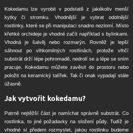
Kokedamu lze vyrobit v podstatě z jakékoliv menší
kytky či stromku. Vhodnější je vybrat odolnější
rostlinky, které se při manipulaci snadno nezlomí. Místo
křehké orchideje je vhodné začít například s bylinkami.
Vhodná je šalvěj nebo rozmarýn. Rovněž je lepší
sáhnout po vlhkomilných rostlinách, protože vlhčí
substrát drží lépe pohromadě, nedrolí se a lépe se sním
pracuje. Kokedamu můžete zavěsit do prostoru nebo
položit na keramický talířek. Tak či onak vypadají stále
úžasně.
Jak vytvořit kokedamu?
Patrně nejtěžší část je namíchat správně substrát. Co
rostlinka, to jiné požadavky na složení půdy. Tudíž je
vhodné si předem rozmyslet, jakou rostlinku budeme