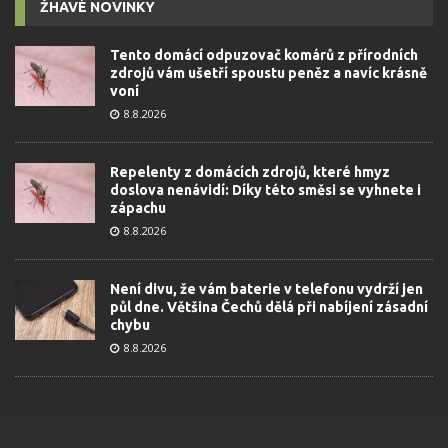
ŽHAVÉ NOVINKY
Tento domácí odpuzovač komárů z přírodních
zdrojů vám ušetří spoustu peněz a navíc krásně
voní
8.8.2026
Repelenty z domácích zdrojů, které hmyz
doslova nenávidí: Díky této směsi se vyhnete i
zápachu
8.8.2026
Není divu, že vám baterie v telefonu vydrží jen
půl dne. Většina Čechů dělá při nabíjení zásadní
chybu
8.8.2026