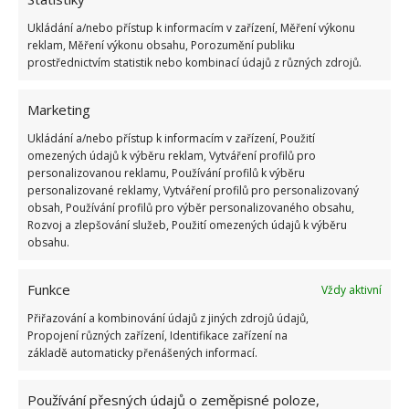
zalévání. Mech nesnáší chlor, ztratil by svůj půvab
i
Ukládání a/nebo přístup k informacím v zařízení, Měření výkonu
tvar
. Kokedamu položte na pár vteřin do dešťové nebo
reklam, Měření výkonu obsahu, Porozumění publiku
filtrované vody, nechte okapat a máte hotovo. Musíte
prostřednictvím statistik nebo kombinací údajů z různých zdrojů.
jen hlídat, aby nebyla koule přesušená nebo naopak
příliš nasáklá vodou. Hnojivo stačí přidat pouze jednou
Marketing
ročně.
Ukládání a/nebo přístup k informacím v zařízení, Použití
omezených údajů k výběru reklam, Vytváření profilů pro
personalizovanou reklamu, Používání profilů k výběru
Obrázky: revistaurbanstyle, greensgrow
personalizované reklamy, Vytváření profilů pro personalizovaný
obsah, Používání profilů pro výběr personalizovaného obsahu,
Rozvoj a zlepšování služeb, Použití omezených údajů k výběru
obsahu.
Funkce
Vždy aktivní
Přiřazování a kombinování údajů z jiných zdrojů údajů,
Propojení různých zařízení, Identifikace zařízení na
základě automaticky přenášených informací.
Používání přesných údajů o zeměpisné poloze,