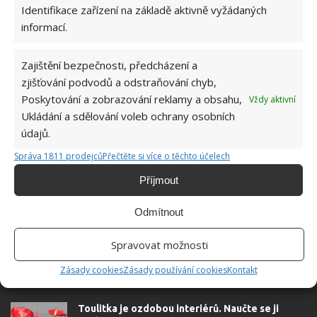
Identifikace zařízení na základě aktivně vyžádaných
informací.
Zajištění bezpečnosti, předcházení a
zjišťování podvodů a odstraňování chyb,
Poskytování a zobrazování reklamy a obsahu,
Vždy aktivní
Ukládání a sdělování voleb ochrany osobních
KOKEDAMA
MECH
ROSTLINY
údajů.
Správa 1811 prodejců
Přečtěte si více o těchto účelech
Příjmout
SOUVISEJÍCÍ ČLÁNKY
Odmítnout
Tyto 3 staré, nepoužívané nádrže prošly
Spravovat možnosti
úžasnou proměnou. Takto vypadají dnes
Zásady cookies
Zásady používání cookies
Kontakt
Toulitka je ozdobou interiérů. Naučte se ji