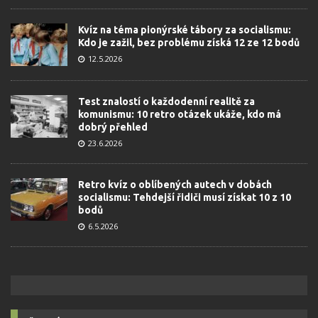
Kvíz na téma pionýrské tábory za socialismu:
Kdo je zažil, bez problému získá 12 ze 12 bodů
12.5.2026
Test znalostí o každodenní realitě za
komunismu: 10 retro otázek ukáže, kdo má
dobrý přehled
23.6.2026
Retro kvíz o oblíbených autech v dobách
socialismu: Tehdejší řidiči musí získat 10 z 10
bodů
6.5.2026