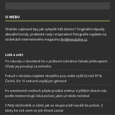
O WEBU
Sháníte zajímavé tipy jak vylepšit Váš domov? Originální nápady,
aktuální trendy, praktické rady i inspirativní fotografie najdete na
stránkách internetového magazínu
Bydlimeutulne.cz
.
Lidé a svět
Po návratu z dovolené ho v poštovní schránce čekalo překvapení.
Úřady jej považují za mrtvého
Pokud v obrázku najdete skrytého psa, máte vyšší IQ než 97 %
Čechů. Do 15 sekund uspějí jen géniové
Po extrémních vedrech přijde prudká změna: V příštích dnech nás
podle meteorologů čeká počasí, jaké už nikdo nečekal
57letý obchodník si všiml, jak se skupina lidí naváží do policie. Z
lásky ke své zemi se jich ihned zastal