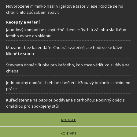
Novorozené miminko našli v igelitové tašce v lese. Rodiče se ho
chtěli tímto způsobem zbavit
Recepty a vaření
Jahodový kompot bez zbytečné chemie: Rychlá zásoba sladkého
letního ovoce do sklenic
Mazanec bez kalendáře: Chutná svátečně, ale hodí se ke kávě
klidně i v srpnu
Šťavnatá domácí šunka pro každého, kdo chce vědět, co si dává na
chleba
Jednoduchý domácí chléb bez hnětení: Křupavý bochník s minimem
práce
Kuřecí stehna na paprice podávaná s tarhoňou: Rodinný oběd s
omáčkou pro spokojený stůl
REDAKCE
KONTAKT