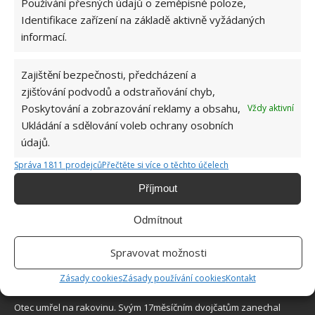
Používání přesných údajů o zeměpisné poloze,
Identifikace zařízení na základě aktivně vyžádaných
informací.
Zajištění bezpečnosti, předcházení a
O WEBU
zjišťování podvodů a odstraňování chyb,
Poskytování a zobrazování reklamy a obsahu,
Vždy aktivní
Sháníte zajímavé tipy jak vylepšit Váš domov? Originální nápady,
Ukládání a sdělování voleb ochrany osobních
aktuální trendy, praktické rady i inspirativní fotografie najdete na
stránkách internetového magazínu
Bydlimeutulne.cz
.
údajů.
Správa 1811 prodejců
Přečtěte si více o těchto účelech
Lidé a svět
Příjmout
Žena nevěřila, že ještě někdy potká svého psa. Nečekaný telefonát
ale zajistil jejich opětovné shledaní
Odmítnout
Výchova dítěte občas vyžaduje důležité lekce. Jednu takovou dala
Spravovat možnosti
své dceři mladá matka
Zásady cookies
Zásady používání cookies
Kontakt
4letý chlapeček vydělává každý měsíc více peněz než jeho matka
Otec umřel na rakovinu. Svým 17měsíčním dvojčatům zanechal