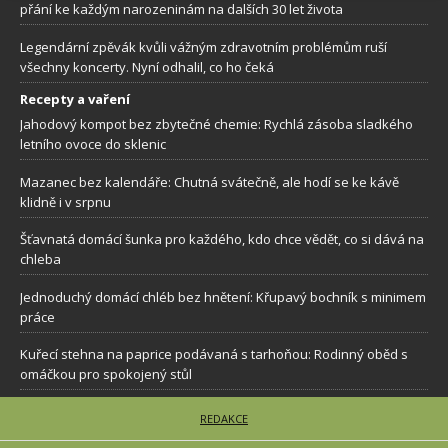
přání ke každým narozeninám na dalších 30 let života
Legendární zpěvák kvůli vážným zdravotním problémům ruší
všechny koncerty. Nyní odhalil, co ho čeká
Recepty a vaření
Jahodový kompot bez zbytečné chemie: Rychlá zásoba sladkého
letního ovoce do sklenic
Mazanec bez kalendáře: Chutná svátečně, ale hodí se ke kávě
klidně i v srpnu
Šťavnatá domácí šunka pro každého, kdo chce vědět, co si dává na
chleba
Jednoduchý domácí chléb bez hnětení: Křupavý bochník s minimem
práce
Kuřecí stehna na paprice podávaná s tarhoňou: Rodinný oběd s
omáčkou pro spokojený stůl
REDAKCE