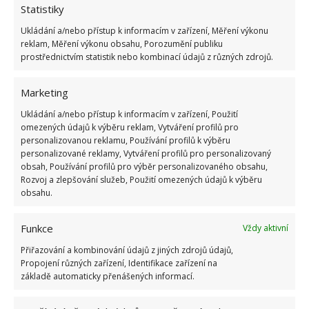
Statistiky
Ukládání a/nebo přístup k informacím v zařízení, Měření výkonu
ŽHAVÉ NOVINKY
reklam, Měření výkonu obsahu, Porozumění publiku
prostřednictvím statistik nebo kombinací údajů z různých zdrojů.
Mouchy raději poletí o domácnost dále. Kromě
chemikálií je odpudí i citron s hřebíčkem
Marketing
8.8.2026
Ukládání a/nebo přístup k informacím v zařízení, Použití
omezených údajů k výběru reklam, Vytváření profilů pro
Díky vhodné přípravě nebudou letní horka
personalizovanou reklamu, Používání profilů k výběru
problém. Pomůže i zatemňování a načasované
personalizované reklamy, Vytváření profilů pro personalizovaný
větrání
obsah, Používání profilů pro výběr personalizovaného obsahu,
8.8.2026
Rozvoj a zlepšování služeb, Použití omezených údajů k výběru
obsahu.
Okurky a kopr se perfektně doplňují na zahradě
Funkce
Vždy aktivní
i při nakládání. Díky tomuto postupu chutnají
fantasticky
Přiřazování a kombinování údajů z jiných zdrojů údajů,
8.8.2026
Propojení různých zařízení, Identifikace zařízení na
základě automaticky přenášených informací.