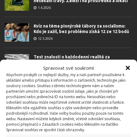
nesekání trávy. Záleží i na prostředku a lokaci
1.6.2026
Kvíz na téma pionýrské tábory za socialismu:
Kdo je zažil, bez problému získá 12 ze 12 bodů
12.5.2026
Test znalostí o každodenní realitě za
komunismu: 10 retro otázek ukáže, kdo má
Spravovat své soukromí
dobrý přehled
Abychom poskytli co nejlepší služby, my a naši partneři používáme k
23.6.2026
ukládání a/nebo přístupu k informacím o zařízeních, technologie jako
soubory cookies. Souhlas s těmito technologiemi nám a našim
partnerům umožní zpracovávat osobní údaje, jako je chování při
Retro kvíz o oblíbených autech v dobách
procházení nebo jedinečná ID na tomto webu. Nesouhlas nebo
socialismu: Tehdejší řidiči musí získat 10 z 10
odvolání souhlasu může nepříznivě ovlivnit určité vlastnosti a funkce.
bodů
Kliknutím níže vyjádřete souhlas s výše uvedeným nebo proveďte
6.5.2026
podrobnější rozhodnutí. Vaše volby budou použity pouze na tomto
webu. Nastavení můžete kdykoli změnit, včetně odvolání souhlasu,
pomocí přepínačů v Zásadách cookies nebo kliknutím na tlačítko
Spravovat souhlas ve spodní části obrazovky.