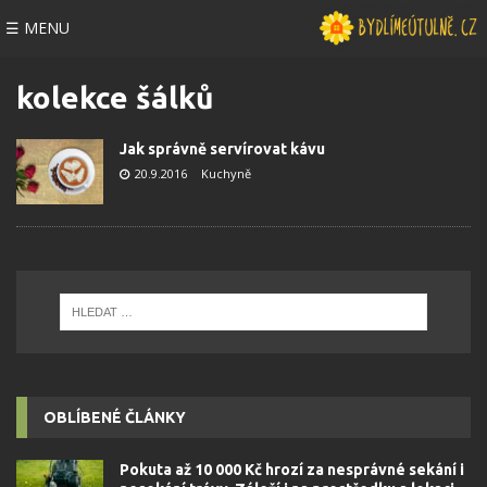
☰ MENU
kolekce šálků
Jak správně servírovat kávu
20.9.2016
Kuchyně
OBLÍBENÉ ČLÁNKY
Pokuta až 10 000 Kč hrozí za nesprávné sekání i