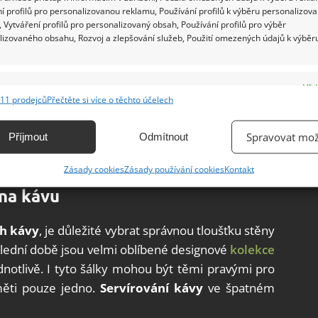
í profilů pro personalizovanou reklamu, Používání profilů k výběru personalizov
 Vytváření profilů pro personalizovaný obsah, Používání profilů pro výběr
lizovaného obsahu, Rozvoj a zlepšování služeb, Použití omezených údajů k výběr
e
Vžd
11 prodejců
Přečtěte si více o těchto účelech
ání a kombinování údajů z jiných zdrojů údajů, Propojení různých zařízení,
latté, vídeňská či irská
kace zařízení na základě automaticky přenášených informací.
Spravovat mož
Příjmout
Odmítnout
eby
jsou dnes naštěstí snadno dostupným zbožím
ání přesných údajů o zeměpisné poloze, Identifikace zařízení na
Zásady cookies
Zásady používání cookies
Kontakt
ě aktivně vyžádaných informací.
na kávu
ění bezpečnosti, předcházení a zjišťování podvodů a
ch kávy
, je důležité vybrat správnou tloušťku stěny
ňování chyb, Poskytování a zobrazování reklamy a obsahu,
Vžd
poslední době jsou velmi oblíbené designové
kolekce
ní a sdělování voleb ochrany osobních údajů.
jednotlivě. I tyto šálky mohou být těmi pravými pro
měti pouze jedno.
Servírování kávy
ve špatném