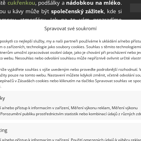
ště
cukřenkou
, podšálky a
nádobkou na mléko
.
kou u kávy může být
společenský zážitek
, kde si
íjemnou atmosféru. Jak na to vám prozradíme
Spravovat své soukromí
oskytli co nejlepší služby, my a naši partneři používáme k ukládání a/nebo příst
m o zařízeních, technologie jako soubory cookies. Souhlas s těmito technologiem
tnerům umožní zpracovávat osobní údaje, jako je chování při procházení nebo j
to webu. Nesouhlas nebo odvolání souhlasu může nepříznivě ovlivnit určité vlastn
že u
přípravy lahodné kávy
nehledíme pouze na
ení. Důležitým, a také často opomíjeným aspektem
 níže vyjádřete souhlas s výše uvedeným nebo proveďte podrobnější rozhodnutí. 
žity pouze na tomto webu. Nastavení můžete kdykoli změnit, včetně odvolání so
vu servírovat. Za důležité vlastnosti se bezesporu
epínačů v Zásadách cookies nebo kliknutím na tlačítko Spravovat souhlas ve spod
ateriál a jeho velikost.
Výborným materiálem je
.
ohlcuje teplo rychleji a rovněž jej dokáže udržet
iky
e nabídnout také
kvalitní sklo
. Ovšem zde záleží
 a/nebo přístup k informacím v zařízení, Měření výkonu reklam, Měření výkonu
Porozumění publiku prostřednictvím statistik nebo kombinací údajů z různých zdr
o se servírují do
menších porcelánových šálků
.
ing
 a/nebo přístup k informacím v zařízení, Použití omezených údajů k výběru rekla