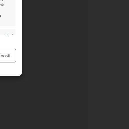
ané
u
y aktivní
nosti
y aktivní