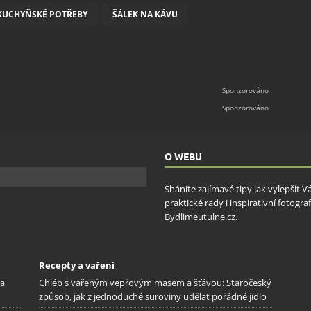
KUCHYŇSKÉ POTŘEBY
ŠÁLEK NA KÁVU
O WEBU
Sháníte zajímavé tipy jak vylepšit 
praktické rady i inspirativní fotog
Bydlimeutulne.cz
.
Recepty a vaření
na
Chléb s vařeným vepřovým masem a šťávou: Staročeský
způsob, jak z jednoduché suroviny udělat pořádné jídlo