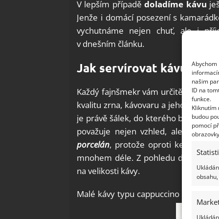
V lepším případě
doladíme kávu
je
Jenže i domácí posezení s kamarád
vychutnáme nejen chuť, ale i př
v dnešním článku.
Abychom p
Jak servírovat kávu
informací
našim par
ID na tom
Každý fajnšmekr vám určitě potvrdí, 
funkce.
kvalitu zrna, kávovaru a jeho nastav
Kliknutím
budou pou
je právě šálek, do kterého budeme ká
pomocí př
považuje nejen vzhled, ale i tvar, m
obrazovky
porcelán
, protože oproti keramice p
Statist
mnohem déle. Z pohledu designu lz
Ukládání
na velikosti kávy.
obsahu, 
Malé kávy typu cappuccino či espress
Market
Ukládání