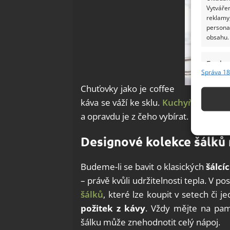
Vytvářen
reklamy,
persona
obsahu.
Funkc
Správa 18
Přiřazov
Chuťovky jako je coffee
Identifi
káva se váží ke sklu.
Kuchyňské potř
Použív
a opravdu je z čeho vybírat.
základ
Designové kolekce šálků 
Zajišt
Budeme-li se bavit o klasických
šálcí
odstra
– právě kvůli udržitelnosti tepla. V 
Ukládá
šálků
, které lze koupit v setech či 
požitek z kávy
. Vždy mějte na pa
šálku může znehodnotit celý nápoj.