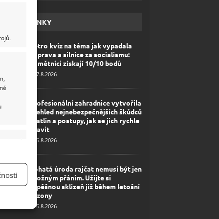
HAVÉ NOVINKY
ojů.
Retro kvíz na téma jak vypadala
doprava a silnice za socialismu:
Pamětníci získají 10/10 bodů
7.8.2026
m,
ané
Profesionální zahradnice vytvořila
u
přehled nejnebezpečnějších škůdců
rostlin a postupy, jak se jich rychle
zbavit
6.8.2026
y aktivní
Bohatá úroda rajčat nemusí být jen
nosti
zbožným přáním. Užijte si
úspěšnou sklizeň již během letošní
sezony
6.8.2026