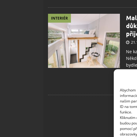
Mal
INTERIÉR
důk
pří
21.
Ne ka
Někdo
bydle
úhled
nutné
úhle
Abychom p
informací
našim par
ID na tom
funkce.
Kliknutím
budou pou
pomocí př
obrazovky