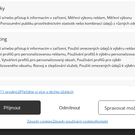
iky
Ž
 a/nebo přístup k informacím v zařízení, Měření výkonu reklam, Měření výkonu
Porozumění publiku prostřednictvím statistik nebo kombinací údajů z různých zdr
ing
 a/nebo přístup k informacím v zařízení, Použití omezených údajů k výběru rekla
í profilů pro personalizovanou reklamu, Používání profilů k výběru personalizov
 Vytváření profilů pro personalizovaný obsah, Používání profilů pro výběr
lizovaného obsahu, Rozvoj a zlepšování služeb, Použití omezených údajů k výběr
e
Vžd
11 prodejců
Přečtěte si více o těchto účelech
ání a kombinování údajů z jiných zdrojů údajů, Propojení různých zařízení,
kace zařízení na základě automaticky přenášených informací.
Spravovat mož
Příjmout
Odmítnout
ání přesných údajů o zeměpisné poloze, Identifikace zařízení na
Zásady cookies
Zásady používání cookies
Kontakt
ě aktivně vyžádaných informací.