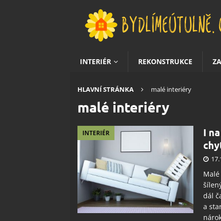
INTERIÉR
REKONSTRUKCE
Z
HLAVNÍ STRÁNKA
malé interiéry
malé interiéry
I n
INTERIÉR
chy
17.
Malé 
šílen
dál č
a sta
nárok