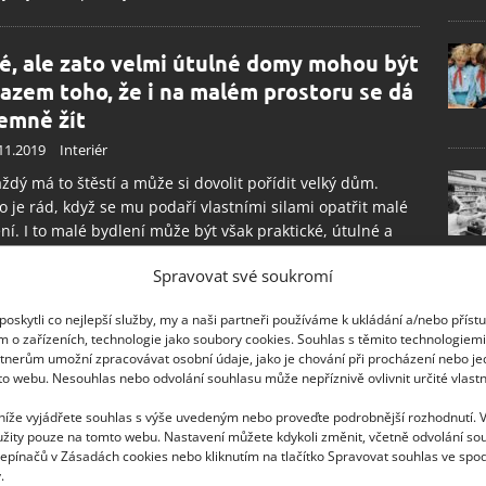
é, ale zato velmi útulné domy mohou být
azem toho, že i na malém prostoru se dá
jemně žít
11.2019
Interiér
ždý má to štěstí a může si dovolit pořídit velký dům.
 je rád, když se mu podaří vlastními silami opatřit malé
ní. I to malé bydlení může být však praktické, útulné a
né. Jen je nutné počítat s tím, že v malých prostorách je
Spravovat své soukromí
 stále udržovat pořádek, aby skutečně vypadal útulně a
dně.
oskytli co nejlepší služby, my a naši partneři používáme k ukládání a/nebo příst
m o zařízeních, technologie jako soubory cookies. Souhlas s těmito technologiem
tnerům umožní zpracovávat osobní údaje, jako je chování při procházení nebo j
to webu. Nesouhlas nebo odvolání souhlasu může nepříznivě ovlivnit určité vlastn
 níže vyjádřete souhlas s výše uvedeným nebo proveďte podrobnější rozhodnutí. 
žity pouze na tomto webu. Nastavení můžete kdykoli změnit, včetně odvolání so
epínačů v Zásadách cookies nebo kliknutím na tlačítko Spravovat souhlas ve spod
.