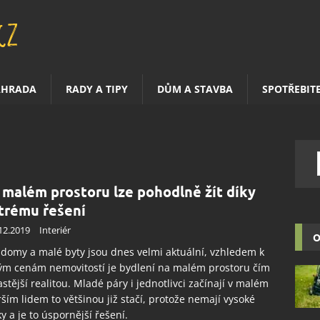
AHRADA
RADY A TIPY
DŮM A STAVBA
SPOTŘEBIT
a malém prostoru lze pohodlně žít díky
trému řešení
12.2019
Interiér
O
domy a malé byty jsou dnes velmi aktuální, vzhledem k
ým cenám nemovitostí je bydlení na malém prostoru čím
astější realitou. Mladé páry i jednotlivci začínají v malém
rším lidem to většinou již stačí, protože nemají vysoké
y a je to úspornější řešení.