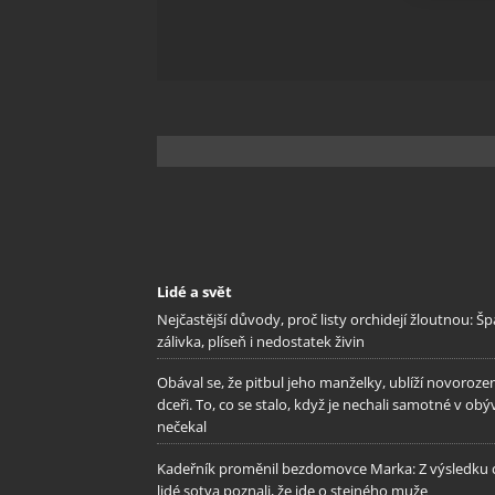
Zajišt
odstra
Ukládá
Lidé a svět
Nejčastější důvody, proč listy orchidejí žloutnou: Š
zálivka, plíseň i nedostatek živin
Obával se, že pitbul jeho manželky, ublíží novoroze
dceři. To, co se stalo, když je nechali samotné v obý
nečekal
Kadeřník proměnil bezdomovce Marka: Z výsledku c
lidé sotva poznali, že jde o stejného muže