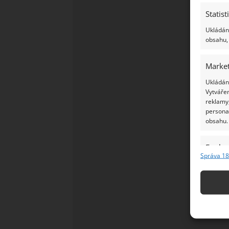
Statist
Ukládání
obsahu, 
Market
Ukládání
Vytvářen
reklamy,
persona
obsahu.
Funkc
Správa 18
Přiřazov
Identifi
Použív
základ