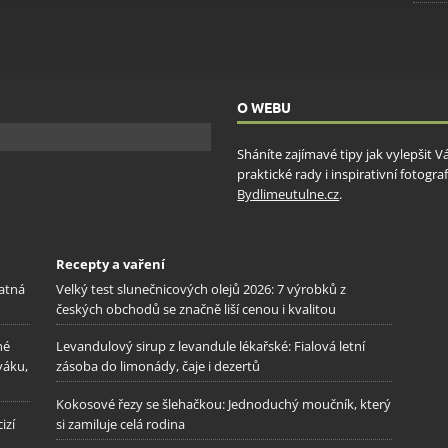
ění bezpečnosti, předcházení a zjišťování podvodů a
ňování chyb, Poskytování a zobrazování reklamy a obsahu,
Vžd
ní a sdělování voleb ochrany osobních údajů.
O WEBU
Sháníte zajímavé tipy jak vylepšit 
praktické rady i inspirativní fotog
Bydlimeutulne.cz
.
Recepty a vaření
patná
Velký test slunečnicových olejů 2026: 7 výrobků z
českých obchodů se značně liší cenou i kvalitou
né
Levandulový sirup z levandule lékařské: Fialová letní
váku,
zásoba do limonády, čaje i dezertů
Kokosové řezy se šlehačkou: Jednoduchý moučník, který
izí
si zamiluje celá rodina