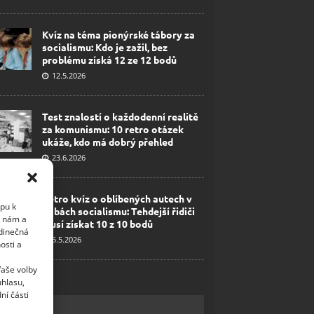
Kvíz na téma pionýrské tábory za
socialismu: Kdo je zažil, bez
problému získá 12 ze 12 bodů
12.5.2026
Test znalostí o každodenní realitě
za komunismu: 10 retro otázek
ukáže, kdo má dobrý přehled
23.6.2026
Retro kvíz o oblíbených autech v
upu k
dobách socialismu: Tehdejší řidiči
i nám a
musí získat 10 z 10 bodů
edinečná
6.5.2026
osti a
Vaše volby
uhlasu,
ní části