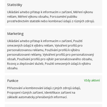
Statistiky
Ukládání a/nebo přístup k informacím v zařízení, Měření výkonu
reklam, Měření výkonu obsahu, Porozumění publiku
ŽHAVÉ NOVINKY
prostřednictvím statistik nebo kombinací údajů z různých zdrojů.
Vaše okurky zůstanou čerstvé i měsíc po sklizni
Marketing
díky tomuto lidovému fíglu
5.8.2026
Ukládání a/nebo přístup k informacím v zařízení, Použití
omezených údajů k výběru reklam, Vytváření profilů pro
personalizovanou reklamu, Používání profilů k výběru
Na mastnou vodu v bazénu platí tato geniálně
personalizované reklamy, Vytváření profilů pro personalizovaný
jednoduchá finta, díky které ušetříte za drahou
obsah, Používání profilů pro výběr personalizovaného obsahu,
údržbu
Rozvoj a zlepšování služeb, Použití omezených údajů k výběru
5.8.2026
obsahu.
Funkce
Vždy aktivní
Tato lidová past zachytí všechny mouchy a vosy
v domácnosti během pár desítek minut
Přiřazování a kombinování údajů z jiných zdrojů údajů,
5.8.2026
Propojení různých zařízení, Identifikace zařízení na
základě automaticky přenášených informací.