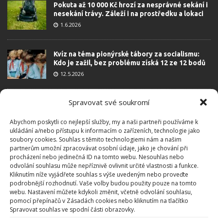
Pokuta až 10 000 Kč hrozí za nesprávné sekání i
nesekání trávy. Záleží i na prostředku a lokaci
1.6.2026
Kvíz na téma pionýrské tábory za socialismu:
Kdo je zažil, bez problému získá 12 ze 12 bodů
12.5.2026
Spravovat své soukromí
Test znalostí o každodenní realitě za
komunismu: 10 retro otázek ukáže, kdo má
dobrý přehled
Abychom poskytli co nejlepší služby, my a naši partneři používáme k
ukládání a/nebo přístupu k informacím o zařízeních, technologie jako
23.6.2026
soubory cookies. Souhlas s těmito technologiemi nám a našim
partnerům umožní zpracovávat osobní údaje, jako je chování při
procházení nebo jedinečná ID na tomto webu. Nesouhlas nebo
Retro kvíz o oblíbených autech v dobách
odvolání souhlasu může nepříznivě ovlivnit určité vlastnosti a funkce.
socialismu: Tehdejší řidiči musí získat 10 z 10
Kliknutím níže vyjádřete souhlas s výše uvedeným nebo proveďte
bodů
podrobnější rozhodnutí. Vaše volby budou použity pouze na tomto
6.5.2026
webu. Nastavení můžete kdykoli změnit, včetně odvolání souhlasu,
pomocí přepínačů v Zásadách cookies nebo kliknutím na tlačítko
Spravovat souhlas ve spodní části obrazovky.