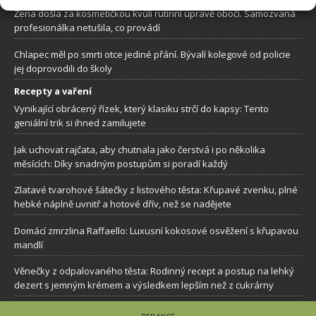
Žena došla za kosmetičkou kvůli rutinní úpravě obočí. Samozvaná
profesionálka netušila, co provádí
Chlapec měl po smrti otce jediné přání. Bývalí kolegové od policie
jej doprovodili do školy
Recepty a vaření
Vynikající obrácený řízek, který klasiku strčí do kapsy: Tento
geniální trik si ihned zamilujete
Jak uchovat rajčata, aby chutnala jako čerstvá i po několika
měsících: Díky snadným postupům si poradí každý
Zlatavé tvarohové šátečky z listového těsta: Křupavé zvenku, plné
hebké náplně uvnitř a hotové dřív, než se nadějete
Domácí zmrzlina Raffaello: Luxusní kokosové osvěžení s křupavou
mandlí
Věnečky z odpalovaného těsta: Rodinný recept a postup na lehký
dezert s jemným krémem a výsledkem lepším než z cukrárny