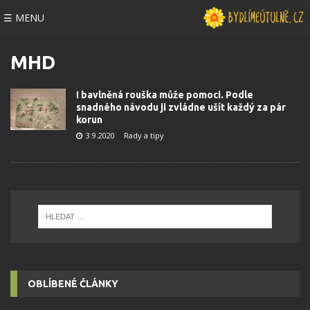
☰ MENU
MHD
I bavlněná rouška může pomoci. Podle
snadného návodu ji zvládne ušít každý za pár
korun
3.9.2020
Rady a tipy
OBLÍBENÉ ČLÁNKY