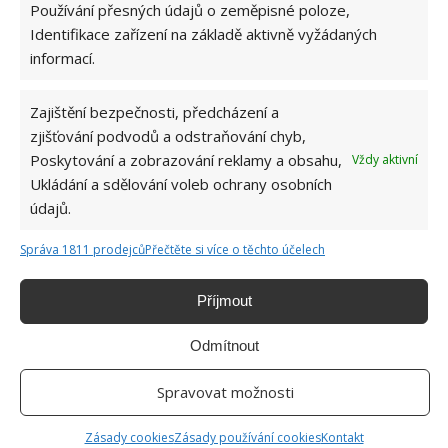
Používání přesných údajů o zeměpisné poloze,
Identifikace zařízení na základě aktivně vyžádaných
informací.
Zajištění bezpečnosti, předcházení a
O WEBU
zjišťování podvodů a odstraňování chyb,
Poskytování a zobrazování reklamy a obsahu,
Vždy aktivní
Sháníte zajímavé tipy jak vylepšit Váš domov? Originální nápady,
Ukládání a sdělování voleb ochrany osobních
aktuální trendy, praktické rady i inspirativní fotografie najdete na
údajů.
stránkách internetového magazínu
Bydlimeutulne.cz
.
Správa 1811 prodejců
Přečtěte si více o těchto účelech
Lidé a svět
3letý chlapec zmizí v lese a je 2 noci nezvěstný. Policisté mají husí
Příjmout
kůži, když jim řekne, kdo se o něho postaral
Odmítnout
Ze zástupkyně šerifa se stala hrdinka. Kamera zachytila záchranu
chlapce, který zkolaboval na hřišti
Spravovat možnosti
Diváci si mysleli, že 16 krasobruslařek na ledu snad ani být nechce.
Nakonec celý stadion zíral úžasem
Zásady cookies
Zásady používání cookies
Kontakt