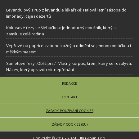
Levandulový sirup z levandule lékařské: Fialová letní zásoba do
limonády, čaje i dezertů
Kokosové řezy se šlehačkou: Jednoduchý moučník, který si
zamiluje celá rodina
Vepřové na paprice zvládne každý a odmění se jemnou omáčkou i
měkkým masem
Sametové řezy „Obliž prst”: Vláčný korpus, krém, který se rozplývá.
Název, který opravdu nic nepřehání
REDAKCE
KONTAKT
ZÁSADY POUŽÍVÁNÍ COOKIES
ZÁSADY COOKIES (EU)
Copyright © 2016 - 2024 | JJV Group s.r.o.