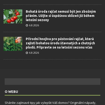
Bohatá úroda rajčat nemusí být jen zbožným
přáním. Užijte si úspěšnou sklizeň již během
letošní sezony
6.8.2026
Přírodní hnojiva pro pěstování rajčat, která
zajistí bohatou úrodu šťavnatých a chutných
plodů. Připravte se na letošní sezonu včas
6.8.2026
O WEBU
Sháníte zajímavé tipy jak vylepšit Váš domov? Originální nápady,