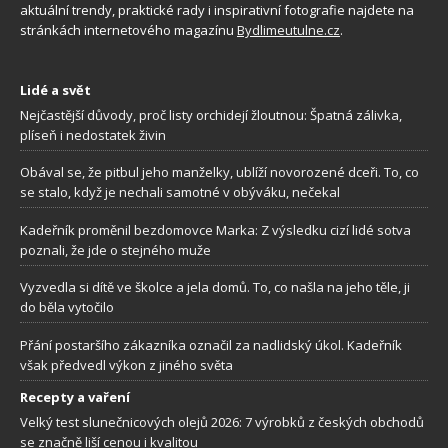
aktuální trendy, praktické rady i inspirativní fotografie najdete na
stránkách internetového magazínu
Bydlimeutulne.cz
.
Lidé a svět
Nejčastější důvody, proč listy orchidejí žloutnou: Špatná zálivka,
plíseň i nedostatek živin
Obával se, že pitbul jeho manželky, ublíží novorozené dceři. To, co
se stalo, když je nechali samotné v obýváku, nečekal
Kadeřník proměnil bezdomovce Marka: Z výsledku cizí lidé sotva
poznali, že jde o stejného muže
Vyzvedla si dítě ve školce a jela domů. To, co našla na jeho těle, ji
do běla vytočilo
Přání postaršího zákazníka označil za nadlidský úkol. Kadeřník
však předvedl výkon z jiného světa
Recepty a vaření
Velký test slunečnicových olejů 2026: 7 výrobků z českých obchodů
se značně liší cenou i kvalitou