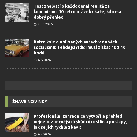
Test znalostí o každodenní realitě za
komunismu: 10 retro otázek ukáže, kdo má
dobrý přehled
23.6.2026
Retro kvíz o oblíbených autech v dobách
socialismu: Tehdejší řidiči musí získat 10 z 10
bodů
6.5.2026
ŽHAVÉ NOVINKY
Profesionální zahradnice vytvořila přehled
nejnebezpečnějších škůdců rostlin a postupy,
jak se jich rychle zbavit
6.8.2026