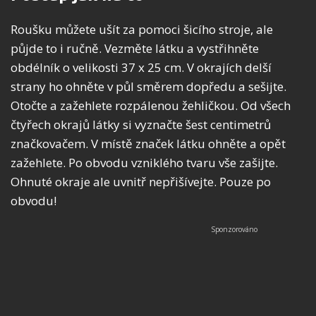
Roušku můžete ušít za pomoci šicího stroje, ale
půjde to i ručně. Vezměte látku a vystřihněte
obdélník o velikosti 37 x 25 cm. V okrajích delší
strany ho ohněte v půl směrem dopředu a sešijte.
Otočte a zažehlete rozpálenou žehličkou. Od všech
čtyřech okrajů látky si vyznačte šest centimetrů
značkovačem. V místě značek látku ohněte a opět
zažehlete. Po obvodu vzniklého tvaru vše zašijte.
Ohnuté okraje ale uvnitř nepřišívejte. Pouze po
obvodu!