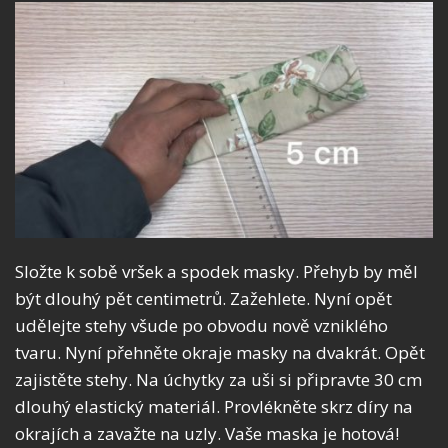
Složte k sobě vršek a spodek masky. Přehyb by měl
být dlouhý pět centimetrů. Zažehlete. Nyní opět
udělejte stehy všude po obvodu nově vzniklého
tvaru. Nyní přehněte okraje masky na dvakrát. Opět
zajistěte stehy. Na úchytky za uši si připravte 30 cm
dlouhý elastický materiál. Provlékněte skrz díry na
okrajích a zavažte na uzly. Vaše maska je hotová!