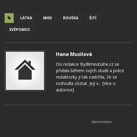
LÁTKA
MHD
ROUŠKA
ŠITÍ
SVÉPOMOC
Hana Musilová
Do redakce Bydlimeutulne.cz se
přidala během svých studií a práce
redaktorky ji tak nadchla, že se
rozhodla zůstat. Její v...
[Více o
autorovi]