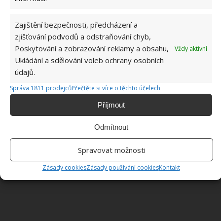
Zajištění bezpečnosti, předcházení a
Fotografie: Gentleman’s Doll
zjišťování podvodů a odstraňování chyb,
Poskytování a zobrazování reklamy a obsahu,
Vždy aktivní
Ukládání a sdělování voleb ochrany osobních
údajů.
Správa 1811 prodejců
Přečtěte si více o těchto účelech
Příjmout
Odmítnout
Spravovat možnosti
Zásady cookies
Zásady používání cookies
Kontakt