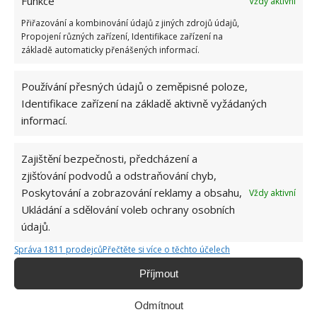
Funkce
Vždy aktivní
dobrý přehled
Přiřazování a kombinování údajů z jiných zdrojů údajů,
23.6.2026
Propojení různých zařízení, Identifikace zařízení na
základě automaticky přenášených informací.
Retro kvíz o oblíbených autech v dobách
socialismu: Tehdejší řidiči musí získat 10 z 10
Používání přesných údajů o zeměpisné poloze,
bodů
Identifikace zařízení na základě aktivně vyžádaných
6.5.2026
informací.
Zajištění bezpečnosti, předcházení a
zjišťování podvodů a odstraňování chyb,
Poskytování a zobrazování reklamy a obsahu,
Vždy aktivní
ŽHAVÉ NOVINKY
Ukládání a sdělování voleb ochrany osobních
údajů.
Kdo vyhazuje kávovou sedlinu do koše, dělá
Správa 1811 prodejců
Přečtěte si více o těchto účelech
velkou chybu. Odpuzuje totiž škůdce a
rostlinám dodává živiny
Příjmout
9.8.2026
Odmítnout