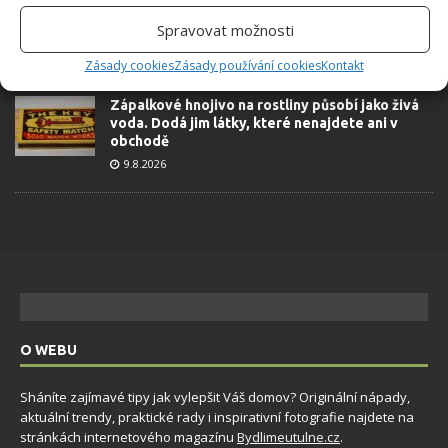
Kapsle do pračky většina lidí používá špatně.
Pro okamžité zlepšení praní je potřeba zakročit
Spravovat možnosti
9.8.2026
Zásady cookies
Zásady používání cookies
Kontakt
Zápalkové hnojivo na rostliny působí jako živá
voda. Dodá jim látky, které nenajdete ani v
obchodě
9.8.2026
O WEBU
Sháníte zajímavé tipy jak vylepšit Váš domov? Originální nápady,
aktuální trendy, praktické rady i inspirativní fotografie najdete na
stránkách internetového magazínu
Bydlimeutulne.cz
.