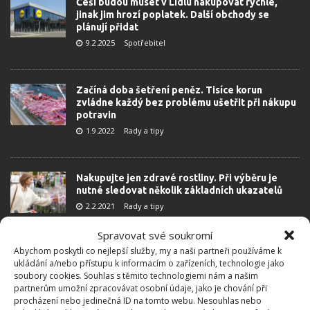
Češi budou muset v Lidlu nakupovat rychle,
jinak jim hrozí poplatek. Další obchody se
plánují přidat
9.2.2025
Spotřebitel
Začíná doba šetření peněz. Tisíce korun
zvládne každý bez problému ušetřit při nákupu
potravin
1.9.2022
Rady a tipy
Nakupujte jen zdravé rostliny. Při výběru je
nutné sledovat několik základních ukazatelů
2.2.2021
Rady a tipy
Spravovat své soukromí
Abychom poskytli co nejlepší služby, my a naši partneři používáme k
Vhodné zásoby pro případ karantény, když na
ukládání a/nebo přístupu k informacím o zařízeních, technologie jako
vaši domácnost udeří koronavirus
soubory cookies. Souhlas s těmito technologiemi nám a našim
15.10.2020
Rady a tipy
partnerům umožní zpracovávat osobní údaje, jako je chování při
procházení nebo jedinečná ID na tomto webu. Nesouhlas nebo