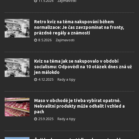
11.5.2026
Zajímavosti
Retro kvíz na téma nakupování během
normalizace: Je čas zavzpomínat na fronty,
prázdné regály a známosti
8.5.2026
Zajímavosti
Kvíz na téma jak se nakupovalo v období
socialismu: Odpovědi na 10 otázek dnes zná už
jen málokdo
4.12.2025
Rady a tipy
Maso v obchodě je třeba vybírat opatrně.
Nekvalitní produkty může odhalit i vzhled a
pach
25.9.2025
Rady a tipy