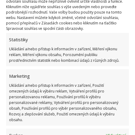
odvolání souhlasu může nepříznivě ovlivnit určité vlastnosti a funkce.
Kliknutím níže vyjádřete souhlas s výše uvedeným nebo proveďte
podrobnější rozhodnutí. Vaše volby budou použity pouze na tomto
webu. Nastavení můžete kdykoli změnit, včetně odvolání souhlasu,
pomocí přepínačů v Zásadách cookies nebo kliknutím na tlačítko
Spravovat souhlas ve spodní části obrazovky.
Statistiky
Ukládání a/nebo přístup k informacím v zařízení, Měření výkonu
OBLÍBENÉ ČLÁNKY
reklam, Měření výkonu obsahu, Porozumění publiku
prostřednictvím statistik nebo kombinací údajů z různých zdrojů.
Pokuta až 10 000 Kč hrozí za nesprávné sekání i
nesekání trávy. Záleží i na prostředku a lokaci
Marketing
1.6.2026
Ukládání a/nebo přístup k informacím v zařízení, Použití
omezených údajů k výběru reklam, Vytváření profilů pro
personalizovanou reklamu, Používání profilů k výběru
Kvíz na téma pionýrské tábory za socialismu:
Kdo je zažil, bez problému získá 12 ze 12 bodů
personalizované reklamy, Vytváření profilů pro personalizovaný
obsah, Používání profilů pro výběr personalizovaného obsahu,
12.5.2026
Rozvoj a zlepšování služeb, Použití omezených údajů k výběru
obsahu.
Test znalostí o každodenní realitě za
komunismu: 10 retro otázek ukáže, kdo má