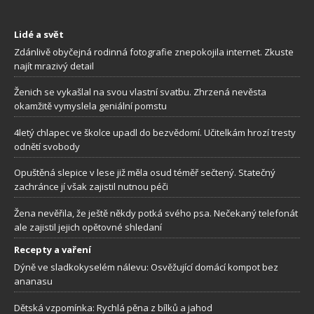
Lidé a svět
Zdánlivě obyčejná rodinná fotografie znepokojila internet. Zkuste
najít mrazivý detail
Ženich se vykašlal na svou vlastní svatbu. Zhrzená nevěsta
okamžitě vymyslela geniální pomstu
4letý chlapec ve školce upadl do bezvědomí. Učitelkám hrozí tresty
odnětí svobody
Opuštěná slepice v lese již měla osud téměř sečtený. Statečný
zachránce jí však zajistil nutnou péči
Žena nevěřila, že ještě někdy potká svého psa. Nečekaný telefonát
ale zajistil jejich opětovné shledaní
Recepty a vaření
Dýně ve sladkokyselém nálevu: Osvěžující domácí kompot bez
ananasu
Dětská vzpomínka: Rychlá pěna z bílků a jahod