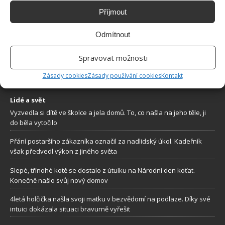
Příjmout
O WEBU
Odmítnout
Sháníte zajímavé tipy jak vylepšit Váš domov? Originální nápady,
Spravovat možnosti
aktuální trendy, praktické rady i inspirativní fotografie najdete na
stránkách internetového magazínu
Bydlimeutulne.cz
.
Zásady cookies
Zásady používání cookies
Kontakt
Lidé a svět
Vyzvedla si dítě ve školce a jela domů. To, co našla na jeho těle, ji
do běla vytočilo
Přání postaršího zákazníka označil za nadlidský úkol. Kadeřník
však předvedl výkon z jiného světa
Slepé, třínohé kotě se dostalo z útulku na Národní den koťat.
Konečně našlo svůj nový domov
4letá holčička našla svoji matku v bezvědomí na podlaze. Díky své
intuici dokázala situaci bravurně vyřešit