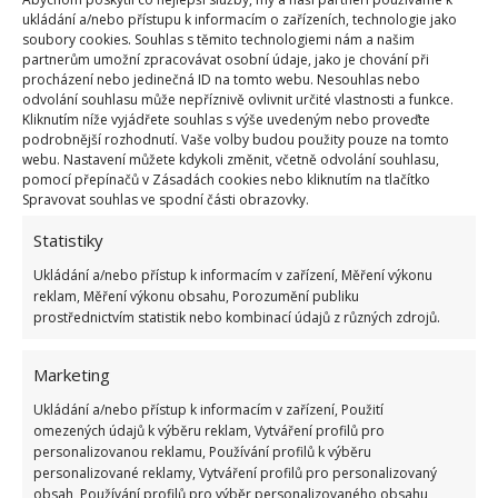
Kvíz na téma pionýrské tábory za socialismu:
ukládání a/nebo přístupu k informacím o zařízeních, technologie jako
Kdo je zažil, bez problému získá 12 ze 12 bodů
soubory cookies. Souhlas s těmito technologiemi nám a našim
12.5.2026
partnerům umožní zpracovávat osobní údaje, jako je chování při
procházení nebo jedinečná ID na tomto webu. Nesouhlas nebo
odvolání souhlasu může nepříznivě ovlivnit určité vlastnosti a funkce.
Kliknutím níže vyjádřete souhlas s výše uvedeným nebo proveďte
Test znalostí o každodenní realitě za
podrobnější rozhodnutí. Vaše volby budou použity pouze na tomto
komunismu: 10 retro otázek ukáže, kdo má
webu. Nastavení můžete kdykoli změnit, včetně odvolání souhlasu,
dobrý přehled
pomocí přepínačů v Zásadách cookies nebo kliknutím na tlačítko
23.6.2026
Spravovat souhlas ve spodní části obrazovky.
Statistiky
Retro kvíz o oblíbených autech v dobách
socialismu: Tehdejší řidiči musí získat 10 z 10
Ukládání a/nebo přístup k informacím v zařízení, Měření výkonu
bodů
reklam, Měření výkonu obsahu, Porozumění publiku
6.5.2026
prostřednictvím statistik nebo kombinací údajů z různých zdrojů.
Marketing
Ukládání a/nebo přístup k informacím v zařízení, Použití
omezených údajů k výběru reklam, Vytváření profilů pro
personalizovanou reklamu, Používání profilů k výběru
ŽHAVÉ NOVINKY
personalizované reklamy, Vytváření profilů pro personalizovaný
obsah, Používání profilů pro výběr personalizovaného obsahu,