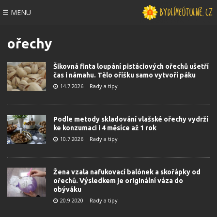
☰ MENU
ořechy
Šikovná finta loupání pistáciových ořechů ušetří
čas i námahu. Tělo oříšku samo vytvoří páku
14.7.2026
Rady a tipy
Podle metody skladování vlašské ořechy vydrží
ke konzumaci i 4 měsíce až 1 rok
10.7.2026
Rady a tipy
Žena vzala nafukovací balónek a skořápky od
ořechů. Výsledkem je originální váza do
obýváku
20.9.2020
Rady a tipy