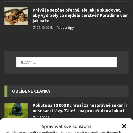
Právě je sezóna ořechů, ale jak je skladovat,
aby vydržely co nejdéle čerstvé? Poradíme vám
jak na to
22.10.2018
Rady a tipy
OBLÍBENÉ ČLÁNKY
Pokuta až 10 000 Kč hrozí za nesprávné sekání i
nesekání trávy. Záleží i na prostředku a lokaci
1.6.2026
Spravovat své soukromí
Abychom poskytli co nejlepší služby, my a naši partneři používáme k