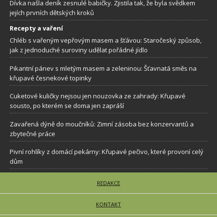
Dívka našla deník zesnulé babičky. Zjistila tak, že byla svědkem
jejích prvních dětských kroků
Recepty a vaření
Chléb s vařeným vepřovým masem a šťávou: Staročeský způsob,
jak z jednoduché suroviny udělat pořádné jídlo
Pikantní pánev s mletým masem a zeleninou: Šťavnatá směs na
křupavé česnekové topinky
Cuketové kuličky nejsou jen nouzovka ze zahrady: Křupavé
sousto, po kterém se doma jen zapráší
Zavařená dýně do moučníků: Zimní zásoba bez konzervantů a
zbytečné práce
Pivní rohlíky z domácí pekárny: Křupavé pečivo, které provoní celý
dům
REDAKCE
KONTAKT