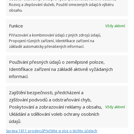
Rozvoj a zlepšování služeb, Použití omezených údajů k výběru
Profesionální zahradnice vytvořila přehled
obsahu.
nejnebezpečnějších škůdců rostlin a postupy,
jak se jich rychle zbavit
6.8.2026
Funkce
Vždy aktivní
Přiřazování a kombinování údajů z jiných zdrojů údajů,
Propojení různých zařízení, Identifikace zařízení na
Bohatá úroda rajčat nemusí být jen zbožným
základě automaticky přenášených informací.
přáním. Užijte si úspěšnou sklizeň již během
letošní sezony
6.8.2026
Používání přesných údajů o zeměpisné poloze,
Identifikace zařízení na základě aktivně vyžádaných
informací.
Přírodní hnojiva pro pěstování rajčat, která
zajistí bohatou úrodu šťavnatých a chutných
plodů. Připravte se na letošní sezonu včas
Zajištění bezpečnosti, předcházení a
6.8.2026
zjišťování podvodů a odstraňování chyb,
Poskytování a zobrazování reklamy a obsahu,
Vždy aktivní
Ukládání a sdělování voleb ochrany osobních
údajů.
Správa 1811 prodejců
Přečtěte si více o těchto účelech