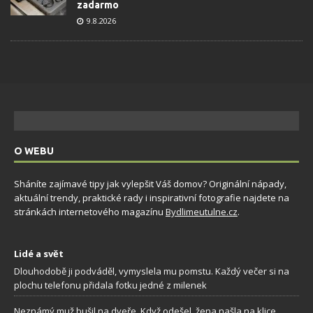
zadarmo
9.8.2026
O WEBU
Sháníte zajímavé tipy jak vylepšit Váš domov? Originální nápady,
aktuální trendy, praktické rady i inspirativní fotografie najdete na
stránkách internetového magazínu
Bydlimeutulne.cz
.
Lidé a svět
Dlouhodobě ji podváděl, vymyslela mu pomstu. Každý večer si na
plochu telefonu přidala fotku jedné z milenek
Neznámý muž bušil na dveře. Když odešel, žena našla na klice