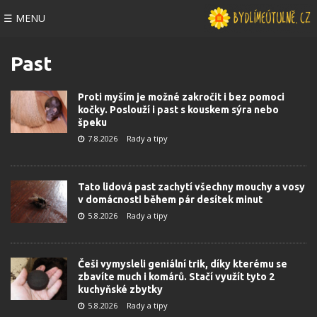
☰ MENU
Past
Proti myším je možné zakročit i bez pomoci
kočky. Poslouží i past s kouskem sýra nebo
špeku
7.8.2026
Rady a tipy
Tato lidová past zachytí všechny mouchy a vosy
v domácnosti během pár desítek minut
5.8.2026
Rady a tipy
Češi vymysleli geniální trik, díky kterému se
zbavíte much i komárů. Stačí využít tyto 2
kuchyňské zbytky
5.8.2026
Rady a tipy