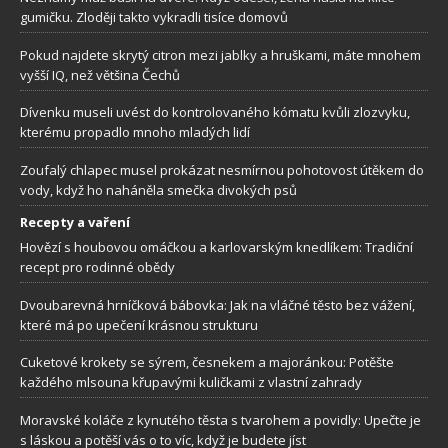
gumičku. Zloději takto vykradli tisíce domovů
Pokud najdete skrytý citron mezi jablky a hruškami, máte mnohem
vyšší IQ, než většina Čechů
Dívenku museli uvést do kontrolovaného kómatu kvůli zlozvyku,
kterému propadlo mnoho mladých lidí
Zoufalý chlapec musel prokázat nesmírnou pohotovost útěkem do
vody, když ho naháněla smečka divokých psů
Recepty a vaření
Hovězí s houbovou omáčkou a karlovarským knedlíkem: Tradiční
recept pro rodinné obědy
Dvoubarevná hrníčková bábovka: Jak na vláčné těsto bez vážení,
které má po upečení krásnou strukturu
Cuketové krokety se sýrem, česnekem a majoránkou: Potěšte
každého mlsouna křupavými kuličkami z vlastní zahrady
Moravské koláče z kynutého těsta s tvarohem a povidly: Upečte je
s láskou a potěší vás o to víc, když je budete jíst