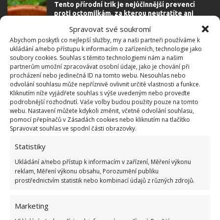
Tento přírodní trik je nejúčinnější prevencí
proti octomilkám, za kterou neutratíte ani
korunu
Spravovat své soukromí
1.10.2025
Rady a tipy
Abychom poskytli co nejlepší služby, my a naši partneři používáme k
ukládání a/nebo přístupu k informacím o zařízeních, technologie jako
soubory cookies. Souhlas s těmito technologiemi nám a našim
partnerům umožní zpracovávat osobní údaje, jako je chování při
Octomilky se této důmyslné pasti nemají šanci
procházení nebo jedinečná ID na tomto webu. Nesouhlas nebo
vyhnout. Pomohou vám tyto ingredience z
odvolání souhlasu může nepříznivě ovlivnit určité vlastnosti a funkce.
kuchyně
Kliknutím níže vyjádřete souhlas s výše uvedeným nebo proveďte
29.9.2025
Rady a tipy
podrobnější rozhodnutí. Vaše volby budou použity pouze na tomto
webu. Nastavení můžete kdykoli změnit, včetně odvolání souhlasu,
pomocí přepínačů v Zásadách cookies nebo kliknutím na tlačítko
Spravovat souhlas ve spodní části obrazovky.
1
2
»
Statistiky
Ukládání a/nebo přístup k informacím v zařízení, Měření výkonu
reklam, Měření výkonu obsahu, Porozumění publiku
prostřednictvím statistik nebo kombinací údajů z různých zdrojů.
Marketing