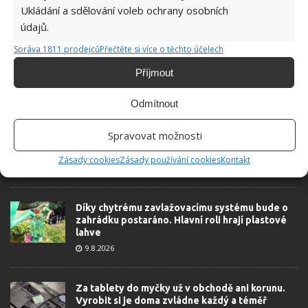
6.5.2026
Ukládání a sdělování voleb ochrany osobních
údajů.
Správa 1811 prodejců
Přečtěte si více o těchto účelech
Příjmout
ŽHAVÉ NOVINKY
Odmítnout
Po ovocných muškách nezbyde ani stopa. Hravě
Spravovat možnosti
je odpudí i jablečný ocet a přípravek na mytí
nádobí
Zásady cookies
Zásady používání cookies
Kontakt
9.8.2026
Díky chytrému zavlažovacímu systému bude o
zahrádku postaráno. Hlavní roli hrají plastové
lahve
9.8.2026
Za tablety do myčky už v obchodě ani korunu.
Vyrobit si je doma zvládne každý a téměř