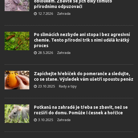
obloukem. Zbavte se jich díky tomuto
přírodnímu odpuzovači
12.7.2026
Zahrada
Po slimácích nezbyde ani stopa i bez agresivní
chemie. Tento přírodní trik s nimi udělá krátký
proces
28.5.2026
Zahrada
Zapíchejte hřebíček do pomeranče a sledujte,
co se stane. Výsledek vám ušetří spoustu peněz
23.10.2025
Rady a tipy
Potkanů na zahradě je třeba se zbavit, než se
rozšíří do domu. Pomůže i česnek a hořčice
3.10.2025
Zahrada