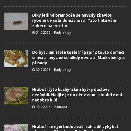
Díky jediné bramboře se navždy zbavíte
rybenek v celé domácnosti. Tato finta vám
zabere pár vteřin
31.7.2026
Rady a tipy
Do bytu umístěte toaletní papír s touto domácí
směsí a hmyz už se nikdy nevrátí. Stačí vám tyto
přísady
30.7.2026
Rady a tipy
Hraboši tyto kuchyňské zbytky doslova
nenávidí. Nalijte je do děr v zemi a budete mít
nadobro klid
13.7.2026
Zahrada
Hraboši se nyní budou vaší zahradě vyhýbat