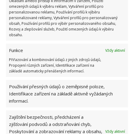
Ukládání a/nebo přístup k informacím v zařízení, Použití
omezených údajů k výběru reklam, Vytváření profilů pro
OBLÍBENÉ ČLÁNKY
personalizovanou reklamu, Používání profilů k výběru
personalizované reklamy, Vytváření profilů pro personalizovaný
Pokuta až 10 000 Kč hrozí za nesprávné sekání i
obsah, Používání profilů pro výběr personalizovaného obsahu,
nesekání trávy. Záleží i na prostředku a lokaci
Rozvoj a zlepšování služeb, Použití omezených údajů k výběru
1.6.2026
obsahu.
Funkce
Vždy aktivní
Kvíz na téma pionýrské tábory za socialismu:
Kdo je zažil, bez problému získá 12 ze 12 bodů
Přiřazování a kombinování údajů z jiných zdrojů údajů,
12.5.2026
Propojení různých zařízení, Identifikace zařízení na
základě automaticky přenášených informací.
Test znalostí o každodenní realitě za
Používání přesných údajů o zeměpisné poloze,
komunismu: 10 retro otázek ukáže, kdo má
dobrý přehled
Identifikace zařízení na základě aktivně vyžádaných
23.6.2026
informací.
Zajištění bezpečnosti, předcházení a
Retro kvíz o oblíbených autech v dobách
socialismu: Tehdejší řidiči musí získat 10 z 10
zjišťování podvodů a odstraňování chyb,
bodů
Poskytování a zobrazování reklamy a obsahu,
Vždy aktivní