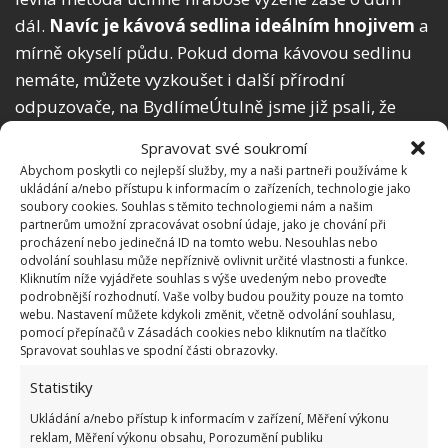
dál.
Navíc je kávová sedlina ideálním hnojivem
a
mírně okyselí půdu. Pokud doma kávovou sedlinu
nemáte, můžete vyzkoušet i další přírodní
odpuzovače, na BydlímeÚtulně jsme již psali, že
hraboše odradí česnek
.
Spravovat své soukromí
Abychom poskytli co nejlepší služby, my a naši partneři používáme k
ukládání a/nebo přístupu k informacím o zařízeních, technologie jako
soubory cookies. Souhlas s těmito technologiemi nám a našim
partnerům umožní zpracovávat osobní údaje, jako je chování při
procházení nebo jedinečná ID na tomto webu. Nesouhlas nebo
odvolání souhlasu může nepříznivě ovlivnit určité vlastnosti a funkce.
Kliknutím níže vyjádřete souhlas s výše uvedeným nebo proveďte
podrobnější rozhodnutí. Vaše volby budou použity pouze na tomto
webu. Nastavení můžete kdykoli změnit, včetně odvolání souhlasu,
pomocí přepínačů v Zásadách cookies nebo kliknutím na tlačítko
Spravovat souhlas ve spodní části obrazovky.
Statistiky
Ukládání a/nebo přístup k informacím v zařízení, Měření výkonu
reklam, Měření výkonu obsahu, Porozumění publiku