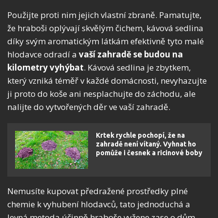
Použijte proti nim jejich vlastní zbraně. Pamatujte,
že hraboši oplývají skvělým čichem, kávová sedlina
díky svým aromatickým látkám efektivně tyto malé
hlodavce odradí a
vaší zahradě se budou na
kilometry vyhýbat
. Kávová sedlina je zbytkem,
který vzniká téměř v každé domácnosti, nevyhazujte
ji proto do koše ani nesplachujte do záchodu, ale
nalijte do vytvořených děr ve vaší zahradě.
Krtek rychle pochopí, že na
zahradě není vítaný. Vyhnat ho
pomůže i česnek a ricinové boby
Nemusíte kupovat předražené prostředky plné
chemie k vyhubení hlodavců, tato jednoduchá a
levná metoda účinně hraboše vyžene zase o dům