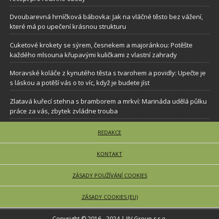
Dvoubarevná hrníčková bábovka: Jak na vláčné těsto bez vážení,
které má po upečení krásnou strukturu
Cuketové krokety se sýrem, česnekem a majoránkou: Potěšte
každého mlsouna křupavými kuličkami z vlastní zahrady
Moravské koláče z kynutého těsta s tvarohem a povidly: Upečte je
s láskou a potěší vás o to víc, když je budete jíst
Zlatavá kuřecí stehna s bramborem a mrkví: Marináda udělá půlku
práce za vás, zbytek zvládne trouba
REDAKCE
KONTAKT
ZÁSADY POUŽÍVÁNÍ COOKIES
ZÁSADY COOKIES (EU)
Copyright © 2016 - 2024 | JJV Group s.r.o.