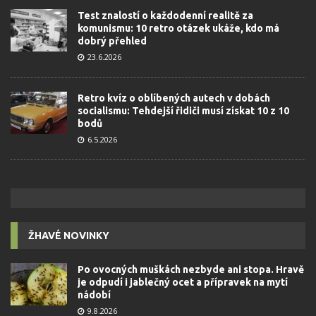
Test znalostí o každodenní realitě za
komunismu: 10 retro otázek ukáže, kdo má
dobrý přehled
23.6.2026
Retro kvíz o oblíbených autech v dobách
socialismu: Tehdejší řidiči musí získat 10 z 10
bodů
6.5.2026
ŽHAVÉ NOVINKY
Po ovocných muškách nezbyde ani stopa. Hravě
je odpudí i jablečný ocet a přípravek na mytí
nádobí
9.8.2026