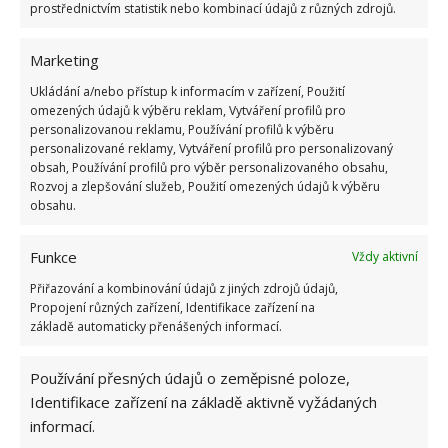
prostřednictvím statistik nebo kombinací údajů z různých zdrojů.
Marketing
Ukládání a/nebo přístup k informacím v zařízení, Použití
omezených údajů k výběru reklam, Vytváření profilů pro
HRABOŠI
PAST
personalizovanou reklamu, Používání profilů k výběru
personalizované reklamy, Vytváření profilů pro personalizovaný
obsah, Používání profilů pro výběr personalizovaného obsahu,
Přidejte svůj názor
Rozvoj a zlepšování služeb, Použití omezených údajů k výběru
obsahu.
KOMENTOVAT
Funkce
Vždy aktivní
Hana Musilová
Přiřazování a kombinování údajů z jiných zdrojů údajů,
Propojení různých zařízení, Identifikace zařízení na
Do redakce Bydlimeutulne.cz se
základě automaticky přenášených informací.
přidala během svých studií a práce
redaktorky ji tak nadchla, že se
Používání přesných údajů o zeměpisné poloze,
rozhodla zůstat. Její v...
[Více o
autorovi]
Identifikace zařízení na základě aktivně vyžádaných
informací.