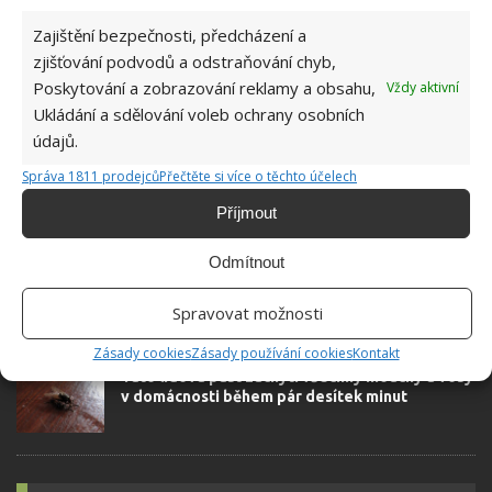
Zajištění bezpečnosti, předcházení a
zjišťování podvodů a odstraňování chyb,
Poskytování a zobrazování reklamy a obsahu,
Vždy aktivní
SOUVISEJÍCÍ ČLÁNKY
Ukládání a sdělování voleb ochrany osobních
údajů.
Tento přírodní trik je nejúčinnější prevencí
proti octomilkám, za kterou neutratíte ani
Správa 1811 prodejců
Přečtěte si více o těchto účelech
korunu
Příjmout
Odmítnout
Díky jediné bramboře se navždy zbavíte
rybenek v celé domácnosti. Tato finta vám
zabere pár vteřin
Spravovat možnosti
Zásady cookies
Zásady používání cookies
Kontakt
Tato lidová past zachytí všechny mouchy a vosy
v domácnosti během pár desítek minut