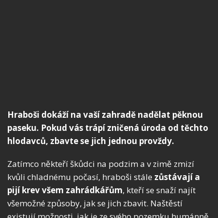
Hraboši dokáží na vaší zahradě nadělat pěknou
paseku. Pokud vás trápí zničená úroda od těchto
hlodavců, zbavte se jich jednou provždy.
Zatímco někteří škůdci na podzim a v zimě zmizí
kvůli chladnému počasí, hraboši stále
zůstávají a
pijí krev všem zahrádkářům
, kteří se snaží najít
všemožné způsoby, jak se jich zbavit. Naštěstí
existují možnosti, jak je ze svého pozemku humánně