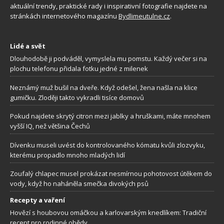
aktuální trendy, praktické rady i inspirativní fotografie najdete na
stránkách internetového magazínu
Bydlimeutulne.cz
.
Lidé a svět
Dlouhodobě ji podváděl, vymyslela mu pomstu. Každý večer si na
plochu telefonu přidala fotku jedné z milenek
Neznámý muž bušil na dveře. Když odešel, žena našla na klice
gumičku. Zloději takto vykradli tisíce domovů
Pokud najdete skrytý citron mezi jablky a hruškami, máte mnohem
vyšší IQ, než většina Čechů
Dívenku museli uvést do kontrolovaného kómatu kvůli zlozvyku,
kterému propadlo mnoho mladých lidí
Zoufalý chlapec musel prokázat nesmírnou pohotovost útěkem do
vody, když ho naháněla smečka divokých psů
Recepty a vaření
Hovězí s houbovou omáčkou a karlovarským knedlíkem: Tradiční
recept pro rodinné obědy