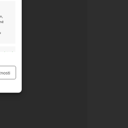
m,
ané
u
y aktivní
nosti
y aktivní