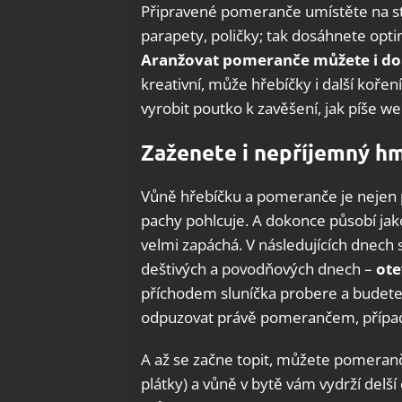
Připravené pomeranče umístěte na str
parapety, poličky; tak dosáhnete opt
Aranžovat pomeranče můžete i d
kreativní, může hřebíčky i další koře
vyrobit poutko k zavěšení, jak píše w
Zaženete i nepříjemný h
Vůně hřebíčku a pomeranče je nejen p
pachy pohlcuje. A dokonce působí jak
velmi zapáchá. V následujících dnech 
deštivých a povodňových dnech –
ote
příchodem sluníčka probere a budete
odpuzovat právě pomerančem, přípa
A až se začne topit, můžete pomeranč 
plátky) a vůně v bytě vám vydrží delš