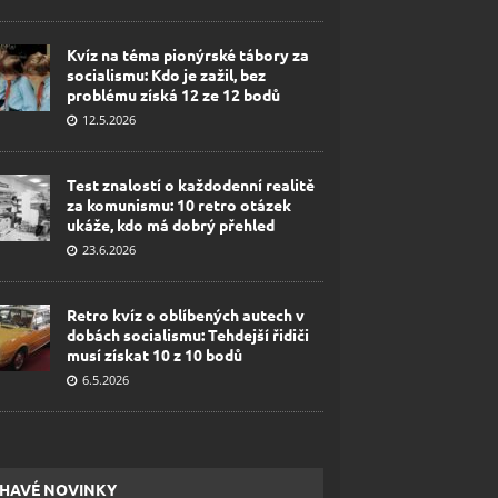
Kvíz na téma pionýrské tábory za
socialismu: Kdo je zažil, bez
problému získá 12 ze 12 bodů
12.5.2026
Test znalostí o každodenní realitě
za komunismu: 10 retro otázek
ukáže, kdo má dobrý přehled
23.6.2026
Retro kvíz o oblíbených autech v
dobách socialismu: Tehdejší řidiči
musí získat 10 z 10 bodů
6.5.2026
HAVÉ NOVINKY