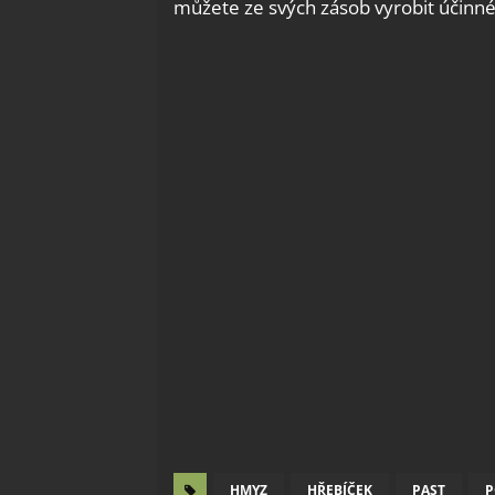
můžete ze svých zásob vyrobit účinn
HMYZ
HŘEBÍČEK
PAST
P