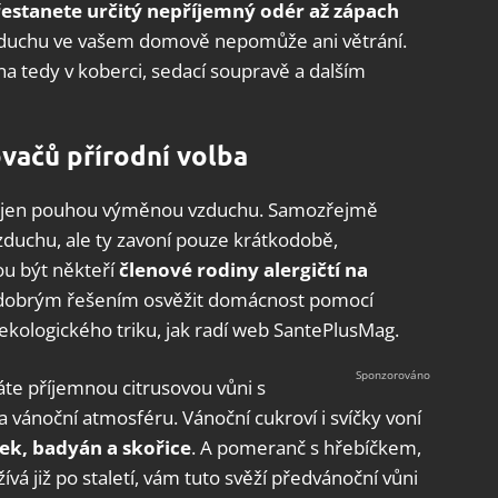
estanete určitý nepříjemný odér až zápach
vzduchu ve vašem domově nepomůže ani větrání.
na tedy v koberci, sedací soupravě a dalším
vačů přírodní volba
it jen pouhou výměnou vzduchu. Samozřejmě
duchu, ale ty zavoní pouze krátkodobě,
u být někteří
členové rodiny alergičtí
na
e dobrým řešením osvěžit domácnost pomocí
ekologického triku, jak radí web SantePlusMag.
áte příjemnou citrusovou vůni s
 vánoční atmosféru. Vánoční cukroví i svíčky voní
ek, badyán a skořice
. A pomeranč s hřebíčkem,
vá již po staletí, vám tuto svěží předvánoční vůni