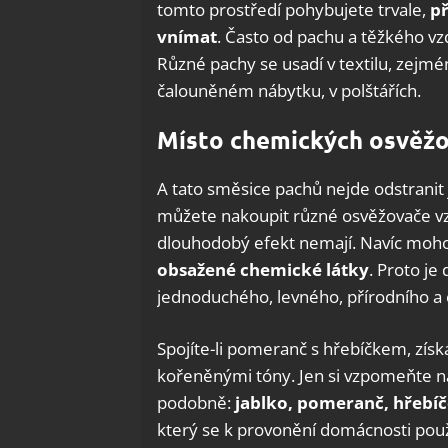
tomto prostředí pohybujete trvale,
př
vnímat
. Často od pachu a těžkého 
Různé pachy se usadí v textilu, zejmé
čalouněném nábytku, v polštářích.
Místo chemických osvěžo
A tato směsice pachů nejde odstran
můžete nakoupit různé osvěžovače vz
dlouhodobý efekt nemají. Navíc moho
obsažené chemické látky
. Proto j
jednoduchého, levného, přírodního a 
Spojíte-li pomeranč s hřebíčkem, získ
kořeněnými tóny. Jen si vzpomeňte na
podobně:
jablko, pomeranč, hřebíč
který se k provonění domácnosti použí