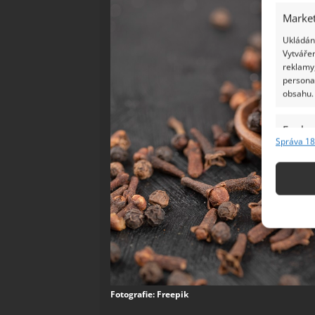
Market
Ukládání
Vytvářen
reklamy,
persona
obsahu.
Funkc
Správa 18
Přiřazov
Identifi
Použív
základ
Zajišt
odstra
Ukládá
Fotografie: Freepik