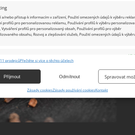
ing
 a/nebo přístup k informacím v zařízení, Použití omezených údajů k výběru rekla
í profilů pro personalizovanou reklamu, Používání profilů k výběru personalizov
 Vytváření profilů pro personalizovaný obsah, Používání profilů pro výběr
lizovaného obsahu, Rozvoj a zlepšování služeb, Použití omezených údajů k výběr
e
Vžd
11 prodejců
Přečtěte si více o těchto účelech
ání a kombinování údajů z jiných zdrojů údajů, Propojení různých zařízení,
kace zařízení na základě automaticky přenášených informací.
Spravovat mož
Příjmout
Odmítnout
ání přesných údajů o zeměpisné poloze, Identifikace zařízení na
Zásady cookies
Zásady používání cookies
Kontakt
ě aktivně vyžádaných informací.
ění bezpečnosti, předcházení a zjišťování podvodů a
ňování chyb, Poskytování a zobrazování reklamy a obsahu,
Vžd
ní a sdělování voleb ochrany osobních údajů.