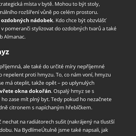
ategická místa v bytě. Mohou to být stoly,
imálního rozšíření vůně po celém prostoru.
o ozdobných nádobek
. Kdo chce být obzvlášť
ní v pomeranči stylizovat do ozdobných tvarů a také
eb Almanac.
myz
říjemná, ale také do určité míry nepříjemné
o repelent proti hmyzu. To, co nám voní, hmyzu
se má oteplit, takže opět – po uplynulých
vřete okna dokořán
. Ospalý hmyz se s
 ho zase mít plný byt. Tedy pokud ho nezačnete
dně citronem s napíchaným hřebíčkem.
nechat na radiátorech sušit (nakrájený na tlustší
í dobu. Na BydlímeÚtulně jsme také napsali, jak