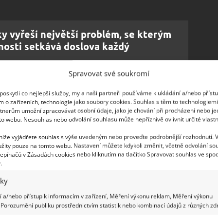
y vyřeší největší problém, se kterým
nosti setkává doslova každý
Spravovat své soukromí
omerančem a hřebíčkem
oskytli co nejlepší služby, my a naši partneři používáme k ukládání a/nebo příst
m o zařízeních, technologie jako soubory cookies. Souhlas s těmito technologiem
tnerům umožní zpracovávat osobní údaje, jako je chování při procházení nebo j
o ho překrojit na poloviny. Pak vezměte spoustu
to webu. Nesouhlas nebo odvolání souhlasu může nepříznivě ovlivnit určité vlastn
hejte. Osvěžovač z překrojeného pomeranče bude
 níže vyjádřete souhlas s výše uvedeným nebo proveďte podrobnější rozhodnutí. 
ě se postupně ztratí. Řeznou plochu však můžete
žity pouze na tomto webu. Nastavení můžete kdykoli změnit, včetně odvolání so
tým vánočním kořením
, váš byt zavoní jako nikdy
epínačů v Zásadách cookies nebo kliknutím na tlačítko Spravovat souhlas ve spod
.
ale vůně bude jen jemná, neboť citrusové aroma
aných hřebíčků.
iky
 a/nebo přístup k informacím v zařízení, Měření výkonu reklam, Měření výkonu
Porozumění publiku prostřednictvím statistik nebo kombinací údajů z různých zdr