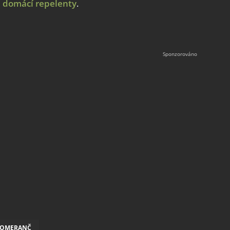
é
domácí repelenty
.
OMERANČ