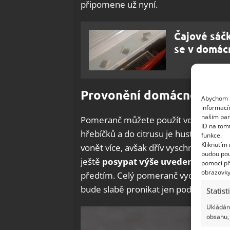
připomene už nyní.
Čajové sáčk
se v domác
Provonění domácnosti p
Abychom p
informací
našim par
Pomeranč můžete použít vcelku, aneb
ID na tom
hřebíčků a do citrusu je hustě zapíc
funkce.
Kliknutím
vonět více, avšak dřív vyschne a vůn
budou pou
ještě
posypat výše uvedeným mle
pomocí př
obrazovky
předtím. Celý pomeranč vydrží déle, 
bude slabě pronikat jen podél zapích
Statist
Ukládání
obsahu, 