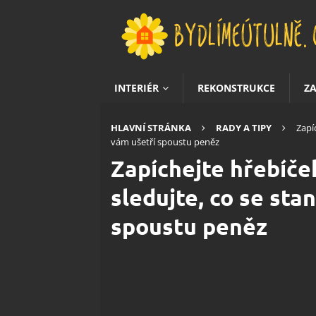
INTERIÉR
REKONSTRUKCE
Z
HLAVNÍ STRÁNKA
RADY A TIPY
Zapí
vám ušetří spoustu peněz
Zapíchejte hřebíč
sledujte, co se sta
spoustu peněz