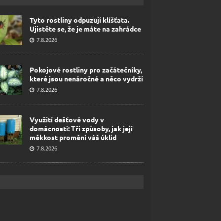
Tyto rostliny odpuzují klíšťata.
Ujistěte se, že je máte na zahrádce
7.8.2026
Pokojové rostliny pro začátečníky,
které jsou nenáročné a něco vydrží
7.8.2026
Využití dešťové vody v
domácnosti: Tři způsoby, jak její
měkkost promění váš úklid
7.8.2026