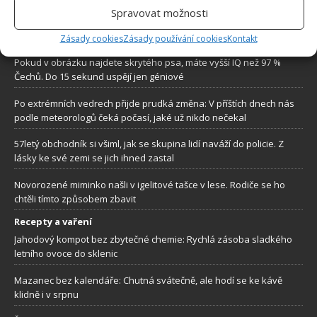
Lidé a svět
Spravovat možnosti
Po návratu z dovolené ho v poštovní schránce čekalo překvapení.
Úřady jej považují za mrtvého
Zásady cookies
Zásady používání cookies
Kontakt
Pokud v obrázku najdete skrytého psa, máte vyšší IQ než 97 %
Čechů. Do 15 sekund uspějí jen géniové
Po extrémních vedrech přijde prudká změna: V příštích dnech nás
podle meteorologů čeká počasí, jaké už nikdo nečekal
57letý obchodník si všiml, jak se skupina lidí naváží do policie. Z
lásky ke své zemi se jich ihned zastal
Novorozené miminko našli v igelitové tašce v lese. Rodiče se ho
chtěli tímto způsobem zbavit
Recepty a vaření
Jahodový kompot bez zbytečné chemie: Rychlá zásoba sladkého
letního ovoce do sklenic
Mazanec bez kalendáře: Chutná svátečně, ale hodí se ke kávě
klidně i v srpnu