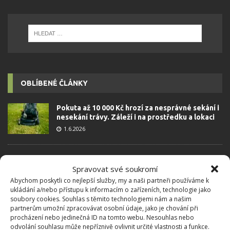
OBLÍBENÉ ČLÁNKY
Pokuta až 10 000 Kč hrozí za nesprávné sekání i
nesekání trávy. Záleží i na prostředku a lokaci
1.6.2026
Kvíz na téma pionýrské tábory za socialismu:
Spravovat své soukromí
Kdo je zažil, bez problému získá 12 ze 12 bodů
Abychom poskytli co nejlepší služby, my a naši partneři používáme k
12.5.2026
ukládání a/nebo přístupu k informacím o zařízeních, technologie jako
soubory cookies. Souhlas s těmito technologiemi nám a našim
partnerům umožní zpracovávat osobní údaje, jako je chování při
Test znalostí o každodenní realitě za
procházení nebo jedinečná ID na tomto webu. Nesouhlas nebo
komunismu: 10 retro otázek ukáže, kdo má
odvolání souhlasu může nepříznivě ovlivnit určité vlastnosti a funkce.
dobrý přehled