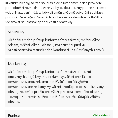
Kliknutím níže vyjádřete souhlas s výše uvedeným nebo proveďte
23.6.2026
podrobnější rozhodnutí. Vaše volby budou použity pouze na tomto
webu. Nastavení můžete kdykoli změnit, včetně odvolání souhlasu,
pomocí přepínačů v Zásadách cookies nebo kliknutím na tlačítko
Retro kvíz o oblíbených autech v dobách
Spravovat souhlas ve spodní části obrazovky.
socialismu: Tehdejší řidiči musí získat 10 z 10
bodů
Statistiky
6.5.2026
Ukládání a/nebo přístup k informacím v zařízení, Měření výkonu
reklam, Měření výkonu obsahu, Porozumění publiku
prostřednictvím statistik nebo kombinací údajů z různých zdrojů.
Marketing
Ukládání a/nebo přístup k informacím v zařízení, Použití
ŽHAVÉ NOVINKY
omezených údajů k výběru reklam, Vytváření profilů pro
personalizovanou reklamu, Používání profilů k výběru
Tyto rostliny odpuzují klíšťata. Ujistěte se, že je
personalizované reklamy, Vytváření profilů pro personalizovaný
máte na zahrádce
obsah, Používání profilů pro výběr personalizovaného obsahu,
7.8.2026
Rozvoj a zlepšování služeb, Použití omezených údajů k výběru
obsahu.
Pokojové rostliny pro začátečníky, které jsou
Funkce
Vždy aktivní
nenáročné a něco vydrží