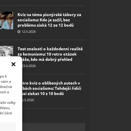
Kvíz na téma pionýrské tábory za
socialismu: Kdo je zažil, bez
problému získá 12 ze 12 bodů
12.5.2026
Test znalostí o každodenní realitě
za komunismu: 10 retro otázek
ukáže, kdo má dobrý přehled
23.6.2026
upu k
i nám a
Retro kvíz o oblíbených autech v
edinečná
dobách socialismu: Tehdejší řidiči
osti a
musí získat 10 z 10 bodů
6.5.2026
Vaše volby
uhlasu,
ní části