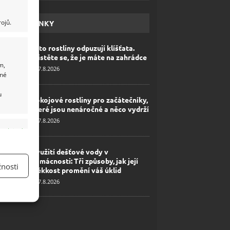
ojů.
HAVÉ NOVINKY
Tyto rostliny odpuzují klíšťata.
Ujistěte se, že je máte na zahrádce
m,
7.8.2026
ané
u
Pokojové rostliny pro začátečníky,
které jsou nenáročné a něco vydrží
7.8.2026
y aktivní
Využití dešťové vody v
domácnosti: Tři způsoby, jak její
nosti
měkkost promění váš úklid
7.8.2026