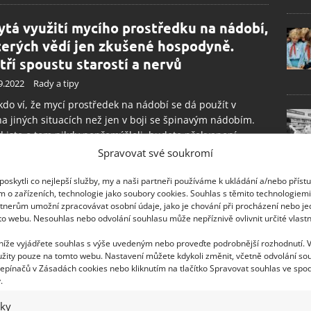
ytá využití mycího prostředku na nádobí,
terých vědí jen zkušené hospodyně.
tří spoustu starostí a nervů
9.2022
Rady a tipy
do ví, že mycí prostředek na nádobí se dá použít v
 jiných situacích než jen v boji se špinavým nádobím.
 jste o tom nikdy nepřemýšleli, budete překvapení.
Spravovat své soukromí
litní kompost z vlastní produkce.
oskytli co nejlepší služby, my a naši partneři používáme k ukládání a/nebo příst
m o zařízeních, technologie jako soubory cookies. Souhlas s těmito technologiem
rajte na problémy s hnojením rostlin na
tnerům umožní zpracovávat osobní údaje, jako je chování při procházení nebo j
radě či květináčích
to webu. Nesouhlas nebo odvolání souhlasu může nepříznivě ovlivnit určité vlastn
6.2022
Rady a tipy
 níže vyjádřete souhlas s výše uvedeným nebo proveďte podrobnější rozhodnutí. 
žity pouze na tomto webu. Nastavení můžete kdykoli změnit, včetně odvolání so
st je ideální věc, která napomáhá rostlinám v jejich
epínačů v Zásadách cookies nebo kliknutím na tlačítko Spravovat souhlas ve spod
ě a růstu. Víte ale, jak si takový kompost připravit? Máme
.
ik tipů, jak na to.
iky