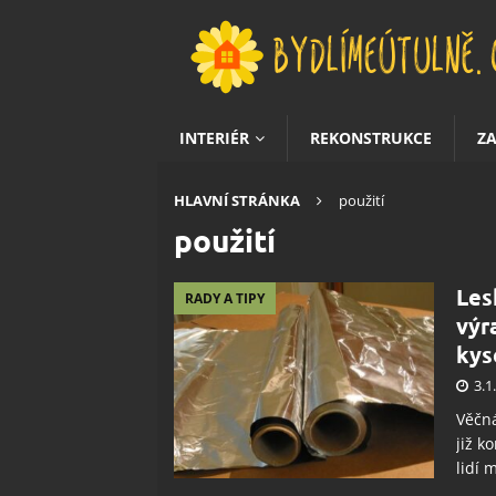
INTERIÉR
REKONSTRUKCE
Z
HLAVNÍ STRÁNKA
použití
použití
Les
RADY A TIPY
výr
kys
3.1
Věčná
již k
lidí m