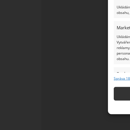
Ukládání
obsahu, 
Market
Ukládání
Vytvářen
reklamy,
persona
obsahu.
Funkc
Správa 18
Přiřazov
Identifi
Použív
základ
Zajišt