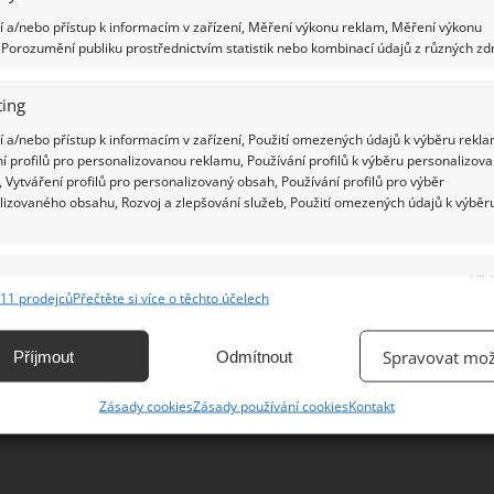
 a/nebo přístup k informacím v zařízení, Měření výkonu reklam, Měření výkonu
Porozumění publiku prostřednictvím statistik nebo kombinací údajů z různých zdr
Ž
ing
 a/nebo přístup k informacím v zařízení, Použití omezených údajů k výběru rekla
í profilů pro personalizovanou reklamu, Používání profilů k výběru personalizov
 Vytváření profilů pro personalizovaný obsah, Používání profilů pro výběr
lizovaného obsahu, Rozvoj a zlepšování služeb, Použití omezených údajů k výběr
e
Vžd
11 prodejců
Přečtěte si více o těchto účelech
ání a kombinování údajů z jiných zdrojů údajů, Propojení různých zařízení,
kace zařízení na základě automaticky přenášených informací.
Spravovat mož
Příjmout
Odmítnout
ání přesných údajů o zeměpisné poloze, Identifikace zařízení na
Zásady cookies
Zásady používání cookies
Kontakt
ě aktivně vyžádaných informací.
ění bezpečnosti, předcházení a zjišťování podvodů a