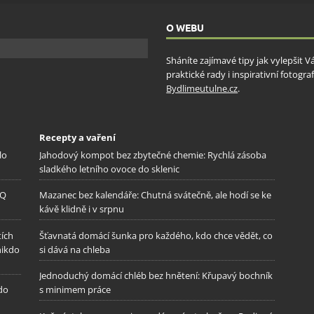
ňování chyb, Poskytování a zobrazování reklamy a obsahu,
Vžd
ní a sdělování voleb ochrany osobních údajů.
O WEBU
Sháníte zajímavé tipy jak vylepšit 
praktické rady i inspirativní fotog
Bydlimeutulne.cz
.
Recepty a vaření
lo
Jahodový kompot bez zbytečné chemie: Rychlá zásoba
sladkého letního ovoce do sklenic
IQ
Mazanec bez kalendáře: Chutná svátečně, ale hodí se ke
kávě klidně i v srpnu
tích
Šťavnatá domácí šunka pro každého, kdo chce vědět, co
nikdo
si dává na chleba
Jednoduchý domácí chléb bez hnětení: Křupavý bochník
 do
s minimem práce