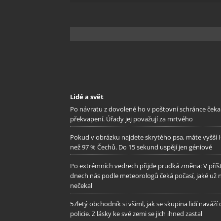
odstra
Ukládá
Lidé a svět
Po návratu z dovolené ho v poštovní schránce čeka
překvapení. Úřady jej považují za mrtvého
Pokud v obrázku najdete skrytého psa, máte vyšší 
než 97 % Čechů. Do 15 sekund uspějí jen géniové
Po extrémních vedrech přijde prudká změna: V příš
dnech nás podle meteorologů čeká počasí, jaké už 
nečekal
57letý obchodník si všiml, jak se skupina lidí naváží
policie. Z lásky ke své zemi se jich ihned zastal