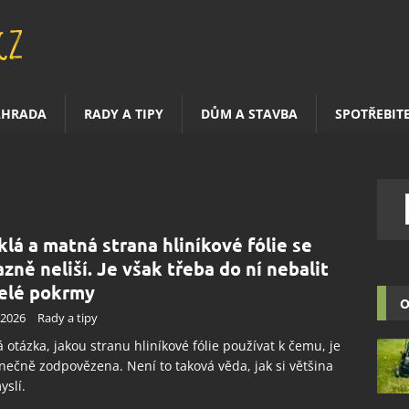
AHRADA
RADY A TIPY
DŮM A STAVBA
SPOTŘEBIT
klá a matná strana hliníkové fólie se
azně neliší. Je však třeba do ní nebalit
elé pokrmy
O
.2026
Rady a tipy
 otázka, jakou stranu hliníkové fólie používat k čemu, je
onečně zodpovězena. Není to taková věda, jak si většina
yslí.