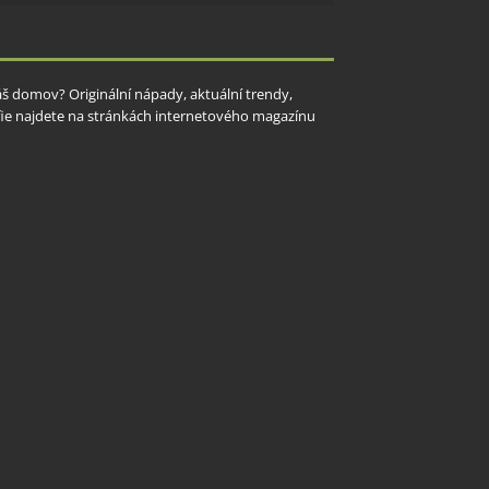
y aktivní
Váš domov? Originální nápady, aktuální trendy,
rafie najdete na stránkách internetového magazínu