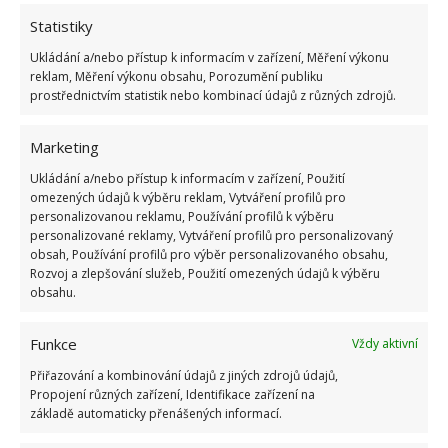
Statistiky
Ukládání a/nebo přístup k informacím v zařízení, Měření výkonu
reklam, Měření výkonu obsahu, Porozumění publiku
ŽHAVÉ NOVINKY
prostřednictvím statistik nebo kombinací údajů z různých zdrojů.
Mouchy raději poletí o domácnost dále. Kromě
chemikálií je odpudí i citron s hřebíčkem
Marketing
8.8.2026
Ukládání a/nebo přístup k informacím v zařízení, Použití
omezených údajů k výběru reklam, Vytváření profilů pro
personalizovanou reklamu, Používání profilů k výběru
Díky vhodné přípravě nebudou letní horka
personalizované reklamy, Vytváření profilů pro personalizovaný
problém. Pomůže i zatemňování a načasované
obsah, Používání profilů pro výběr personalizovaného obsahu,
větrání
Rozvoj a zlepšování služeb, Použití omezených údajů k výběru
8.8.2026
obsahu.
Funkce
Okurky a kopr se perfektně doplňují na zahradě
Vždy aktivní
i při nakládání. Díky tomuto postupu chutnají
Přiřazování a kombinování údajů z jiných zdrojů údajů,
fantasticky
Propojení různých zařízení, Identifikace zařízení na
8.8.2026
základě automaticky přenášených informací.