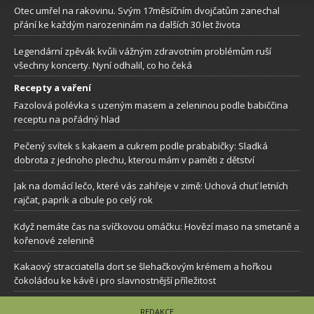
Otec umřel na rakovinu. Svým 17měsíčním dvojčatům zanechal
přání ke každým narozeninám na dalších 30 let života
Legendární zpěvák kvůli vážným zdravotním problémům ruší
všechny koncerty. Nyní odhalil, co ho čeká
Recepty a vaření
Fazolová polévka s uzeným masem a zeleninou podle babiččina
receptu na pořádný hlad
Pečený svítek s kakaem a cukrem podle prababičky: Sladká
dobrota z jednoho plechu, kterou mám v paměti z dětství
Jak na domácí lečo, které vás zahřeje v zimě: Uchová chuť letních
rajčat, paprik a cibule po celý rok
Když nemáte čas na svíčkovou omáčku: Hovězí maso na smetaně a
kořenové zelenině
Kakaový stracciatella dort se šlehačkovým krémem a hořkou
čokoládou ke kávě i pro slavnostnější příležitost
REDAKCE