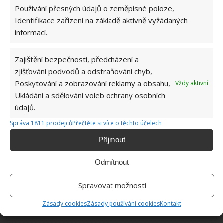
Používání přesných údajů o zeměpisné poloze,
Identifikace zařízení na základě aktivně vyžádaných
informací.
Zajištění bezpečnosti, předcházení a
O WEBU
zjišťování podvodů a odstraňování chyb,
Poskytování a zobrazování reklamy a obsahu,
Vždy aktivní
Sháníte zajímavé tipy jak vylepšit Váš domov? Originální nápady,
Ukládání a sdělování voleb ochrany osobních
aktuální trendy, praktické rady i inspirativní fotografie najdete na
údajů.
stránkách internetového magazínu
Bydlimeutulne.cz
.
Správa 1811 prodejců
Přečtěte si více o těchto účelech
Příjmout
Lidé a svět
Žena nevěřila, že ještě někdy potká svého psa. Nečekaný telefonát
Odmítnout
ale zajistil jejich opětovné shledaní
Výchova dítěte občas vyžaduje důležité lekce. Jednu takovou dala
Spravovat možnosti
své dceři mladá matka
Zásady cookies
Zásady používání cookies
Kontakt
4letý chlapeček vydělává každý měsíc více peněz než jeho matka