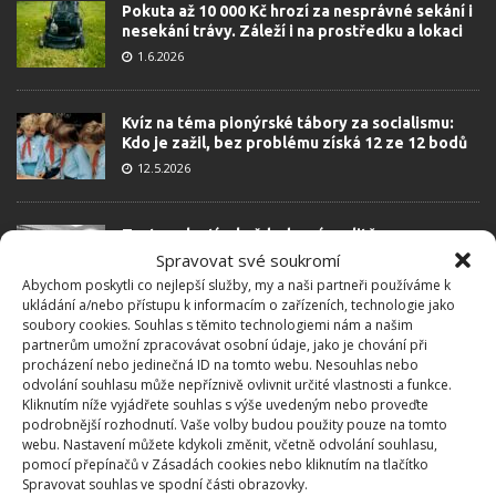
Pokuta až 10 000 Kč hrozí za nesprávné sekání i
nesekání trávy. Záleží i na prostředku a lokaci
1.6.2026
Kvíz na téma pionýrské tábory za socialismu:
Kdo je zažil, bez problému získá 12 ze 12 bodů
12.5.2026
Test znalostí o každodenní realitě za
komunismu: 10 retro otázek ukáže, kdo má
Spravovat své soukromí
dobrý přehled
Abychom poskytli co nejlepší služby, my a naši partneři používáme k
23.6.2026
ukládání a/nebo přístupu k informacím o zařízeních, technologie jako
soubory cookies. Souhlas s těmito technologiemi nám a našim
partnerům umožní zpracovávat osobní údaje, jako je chování při
procházení nebo jedinečná ID na tomto webu. Nesouhlas nebo
Retro kvíz o oblíbených autech v dobách
odvolání souhlasu může nepříznivě ovlivnit určité vlastnosti a funkce.
socialismu: Tehdejší řidiči musí získat 10 z 10
Kliknutím níže vyjádřete souhlas s výše uvedeným nebo proveďte
bodů
podrobnější rozhodnutí. Vaše volby budou použity pouze na tomto
6.5.2026
webu. Nastavení můžete kdykoli změnit, včetně odvolání souhlasu,
pomocí přepínačů v Zásadách cookies nebo kliknutím na tlačítko
Spravovat souhlas ve spodní části obrazovky.