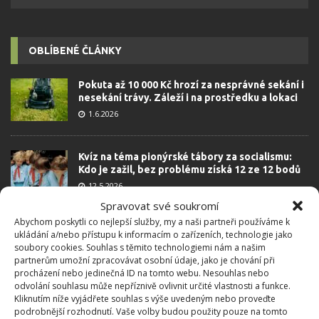
OBLÍBENÉ ČLÁNKY
Pokuta až 10 000 Kč hrozí za nesprávné sekání i
nesekání trávy. Záleží i na prostředku a lokaci
1.6.2026
Kvíz na téma pionýrské tábory za socialismu:
Kdo je zažil, bez problému získá 12 ze 12 bodů
12.5.2026
Spravovat své soukromí
Abychom poskytli co nejlepší služby, my a naši partneři používáme k
Test znalostí o každodenní realitě za
ukládání a/nebo přístupu k informacím o zařízeních, technologie jako
komunismu: 10 retro otázek ukáže, kdo má
soubory cookies. Souhlas s těmito technologiemi nám a našim
dobrý přehled
partnerům umožní zpracovávat osobní údaje, jako je chování při
23.6.2026
procházení nebo jedinečná ID na tomto webu. Nesouhlas nebo
odvolání souhlasu může nepříznivě ovlivnit určité vlastnosti a funkce.
Kliknutím níže vyjádřete souhlas s výše uvedeným nebo proveďte
podrobnější rozhodnutí. Vaše volby budou použity pouze na tomto
Retro kvíz o oblíbených autech v dobách