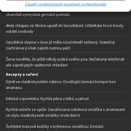
Zásady cookies
Zásady používání cookies
Kontakt
Ženich se vykašlal na svou vlastní svatbu. Zhrzená nevěsta
okamžitě vymyslela geniální pomstu
4letý chlapec ve školce upadl do bezvědomí. Učitelkám hrozí tresty
odnětí svobody
Opuštěná slepice v lese již měla osud téměř sečtený. Statečný
zachránce jí však zajistil nutnou péči
Žena nevěřila, že ještě někdy potká svého psa. Nečekaný telefonát
ale zajistil jejich opětovné shledaní
Recepty a vaření
Dýně ve sladkokyselém nálevu: Osvěžující domácí kompot bez
ananasu
Dětská vzpomínka: Rychlá pěna z bílků a jahod
Rychlá večeře ze spíže: Zavařovaná cuketová omáčka s ananasem
ve stylu sladkokyselé omáčky Uncle Ben’s
Švédské masové kuličky s krémovou omáčkou: Domácí