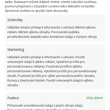
webu. Nastavení můžete kdykoli změnit, včetně odvolání souhlasu,
socialismu: Tehdejší řidiči musí získat 10 z 10
pomocí přepínačů v Zásadách cookies nebo kliknutím na tlačítko
bodů
Spravovat souhlas ve spodní části obrazovky.
6.5.2026
Statistiky
Ukládání a/nebo přístup k informacím v zařízení, Měření výkonu
reklam, Měření výkonu obsahu, Porozumění publiku
prostřednictvím statistik nebo kombinací údajů z různých zdrojů.
ŽHAVÉ NOVINKY
Marketing
Ukládání a/nebo přístup k informacím v zařízení, Použití
Mouchy raději poletí o domácnost dále. Kromě
chemikálií je odpudí i citron s hřebíčkem
omezených údajů k výběru reklam, Vytváření profilů pro
personalizovanou reklamu, Používání profilů k výběru
8.8.2026
personalizované reklamy, Vytváření profilů pro personalizovaný
obsah, Používání profilů pro výběr personalizovaného obsahu,
Rozvoj a zlepšování služeb, Použití omezených údajů k výběru
Díky vhodné přípravě nebudou letní horka
obsahu.
problém. Pomůže i zatemňování a načasované
větrání
8.8.2026
Funkce
Vždy aktivní
Přiřazování a kombinování údajů z jiných zdrojů údajů,