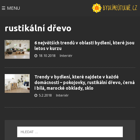
☰ MENU
rustikální dřevo
6 největších trendů v oblasti bydlení, které jsou
letos v kurzu
18.10.2018
Interiér
Trendy v bydlení, které najdete v každé
domácnosti – pokojovky, rustikální dřevo, černá
i bílá, marocké obklady, sklo
5.2.2018
Interiér