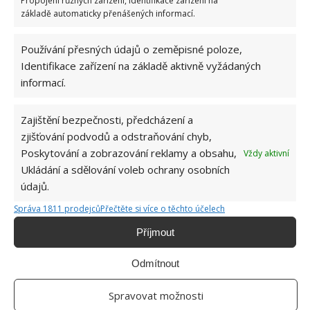
Propojení různých zařízení, Identifikace zařízení na
Okurky a kopr se perfektně doplňují na zahradě
základě automaticky přenášených informací.
i při nakládání. Díky tomuto postupu chutnají
fantasticky
8.8.2026
Používání přesných údajů o zeměpisné poloze,
Identifikace zařízení na základě aktivně vyžádaných
informací.
Zajištění bezpečnosti, předcházení a
zjišťování podvodů a odstraňování chyb,
Poskytování a zobrazování reklamy a obsahu,
Vždy aktivní
Ukládání a sdělování voleb ochrany osobních
O WEBU
údajů.
Sháníte zajímavé tipy jak vylepšit Váš domov? Originální nápady,
Správa 1811 prodejců
Přečtěte si více o těchto účelech
aktuální trendy, praktické rady i inspirativní fotografie najdete na
stránkách internetového magazínu
Bydlimeutulne.cz
.
Příjmout
Odmítnout
Lidé a svět
Zdánlivě obyčejná rodinná fotografie znepokojila internet. Zkuste
Spravovat možnosti
najít mrazivý detail