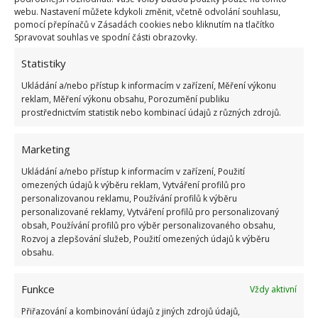
Retro kvíz o oblíbených autech v dobách
webu. Nastavení můžete kdykoli změnit, včetně odvolání souhlasu,
socialismu: Tehdejší řidiči musí získat 10 z 10
pomocí přepínačů v Zásadách cookies nebo kliknutím na tlačítko
bodů
Spravovat souhlas ve spodní části obrazovky.
6.5.2026
Statistiky
Ukládání a/nebo přístup k informacím v zařízení, Měření výkonu
reklam, Měření výkonu obsahu, Porozumění publiku
prostřednictvím statistik nebo kombinací údajů z různých zdrojů.
ŽHAVÉ NOVINKY
Marketing
Ukládání a/nebo přístup k informacím v zařízení, Použití
Za tablety do myčky už v obchodě ani korunu.
omezených údajů k výběru reklam, Vytváření profilů pro
Vyrobit si je doma zvládne každý a téměř
personalizovanou reklamu, Používání profilů k výběru
zadarmo
personalizované reklamy, Vytváření profilů pro personalizovaný
9.8.2026
obsah, Používání profilů pro výběr personalizovaného obsahu,
Rozvoj a zlepšování služeb, Použití omezených údajů k výběru
obsahu.
Kdo vyhazuje kávovou sedlinu do koše, dělá
velkou chybu. Odpuzuje totiž škůdce a
rostlinám dodává živiny
Funkce
Vždy aktivní
9.8.2026
Přiřazování a kombinování údajů z jiných zdrojů údajů,