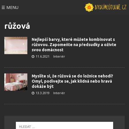
☰ MENU
růžová
Nejlepší barvy, které můžete kombinovat s
růžovou. Zapomeňte na předsudky a oživte
svou domácnost
11.6.2021
Interiér
Myslíte si, že růžová se do ložnice nehodí?
Omyl, podívejte se, jak klidná nebo hravá
dokáže být
13.3.2019
Interiér