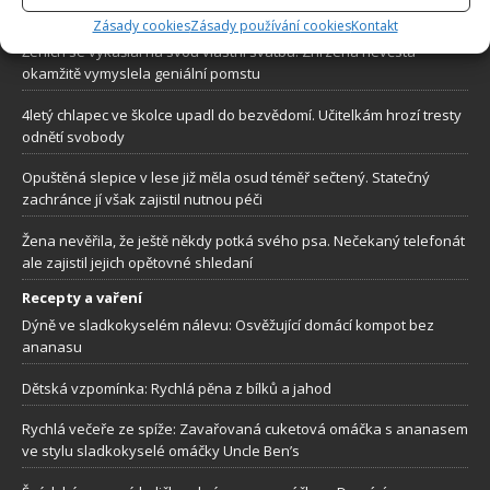
najít mrazivý detail
Zásady cookies
Zásady používání cookies
Kontakt
Ženich se vykašlal na svou vlastní svatbu. Zhrzená nevěsta
okamžitě vymyslela geniální pomstu
4letý chlapec ve školce upadl do bezvědomí. Učitelkám hrozí tresty
odnětí svobody
Opuštěná slepice v lese již měla osud téměř sečtený. Statečný
zachránce jí však zajistil nutnou péči
Žena nevěřila, že ještě někdy potká svého psa. Nečekaný telefonát
ale zajistil jejich opětovné shledaní
Recepty a vaření
Dýně ve sladkokyselém nálevu: Osvěžující domácí kompot bez
ananasu
Dětská vzpomínka: Rychlá pěna z bílků a jahod
Rychlá večeře ze spíže: Zavařovaná cuketová omáčka s ananasem
ve stylu sladkokyselé omáčky Uncle Ben’s