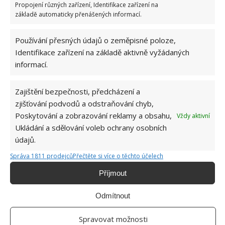
Propojení různých zařízení, Identifikace zařízení na
základě automaticky přenášených informací.
Kapsle do pračky většina lidí používá špatně.
Pro okamžité zlepšení praní je potřeba zakročit
9.8.2026
Používání přesných údajů o zeměpisné poloze,
Identifikace zařízení na základě aktivně vyžádaných
informací.
Zajištění bezpečnosti, předcházení a
zjišťování podvodů a odstraňování chyb,
Poskytování a zobrazování reklamy a obsahu,
Vždy aktivní
Ukládání a sdělování voleb ochrany osobních
O WEBU
údajů.
Správa 1811 prodejců
Přečtěte si více o těchto účelech
Sháníte zajímavé tipy jak vylepšit Váš domov? Originální nápady,
aktuální trendy, praktické rady i inspirativní fotografie najdete na
Příjmout
stránkách internetového magazínu
Bydlimeutulne.cz
.
Odmítnout
Lidé a svět
Spravovat možnosti
Zdánlivě obyčejná rodinná fotografie znepokojila internet. Zkuste