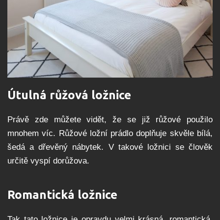
Útulná růžová ložnice
Právě zde můžete vidět, že se již růžové použilo
mnohem víc. Růžové ložní prádlo doplňuje skvěle bílá,
šedá a dřevěný nábytek. V takové ložnici se člověk
určitě vyspí dorůžova.
Romantická ložnice
Tak tato ložnice je opravdu velmi krásná, romantická,