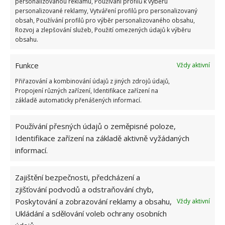
personalizovanou reklamu, Používání profilů k výběru
personalizované reklamy, Vytváření profilů pro personalizovaný
obsah, Používání profilů pro výběr personalizovaného obsahu,
Rozvoj a zlepšování služeb, Použití omezených údajů k výběru
obsahu.
Funkce
Vždy aktivní
Přiřazování a kombinování údajů z jiných zdrojů údajů,
Propojení různých zařízení, Identifikace zařízení na
základě automaticky přenášených informací.
Horká růžová
Používání přesných údajů o zeměpisné poloze,
Na někoho může taková ložnice působit děsivě, pro
Identifikace zařízení na základě aktivně vyžádaných
jiného je to sen. Tady se růžovou nešetřilo a navíc
informací.
nejde o žádnou nevinnou barvičku. Výrazná růžová
tapeta s kytkami, růžové doplňky na posteli, růžový
Zajištění bezpečnosti, předcházení a
taburet, kobereček a růžová nechybí ani na
zjišťování podvodů a odstraňování chyb,
Poskytování a zobrazování reklamy a obsahu,
Vždy aktivní
roletkách. Přítomnost žluté a motivy přírody činí i z
Ukládání a sdělování voleb ochrany osobních
této ložnice spíš sezónní záležitost. I když někomu