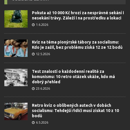
Pokuta až 10 000 Kč hrozí za nesprávné sekání i
nesekání trávy. Záleží i na prostředku a lokaci
1.6.2026
Kvíz na téma pionýrské tábory za socialismu:
Kdo je zažil, bez problému získá 12 ze 12 bodů
12.5.2026
Test znalostí o každodenní realitě za
komunismu: 10 retro otázek ukáže, kdo má
dobrý přehled
23.6.2026
Retro kvíz o oblíbených autech v dobách
socialismu: Tehdejší řidiči musí získat 10 z 10
bodů
6.5.2026