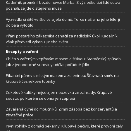
Kadeřník proměnil bezdomovce Marka: Z výsledku cizí lidé sotva
poznali, že jde o stejného muže
Vyzvedla si dítě ve školce a jela domů. To, co našla na jeho těle, ji
do běla vytočilo
Přání postaršího zákazníka označil za nadlidský úkol. Kadeřník
však předvedl výkon z jiného světa
Recepty a vaření
Chléb s vařeným vepřovým masem a šťávou: Staročeský způsob,
jak z jednoduché suroviny udělat pořádné jídlo
Pikantní pánev s mletým masem a zeleninou: Šťavnatá směs na
křupavé česnekové topinky
Cuketové kuličky nejsou jen nouzovka ze zahrady: Křupavé
sousto, po kterém se doma jen zapráší
Zavařená dýně do moučníků: Zimní zásoba bez konzervantů a
zbytečné práce
Pivní rohlíky z domácí pekárny: Křupavé pečivo, které provoní celý