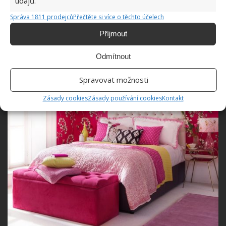
údajů.
nevadí mít jaro a léto doma po celý rok.
Správa 1811 prodejců
Přečtěte si více o těchto účelech
Příjmout
Odmítnout
Spravovat možnosti
Zásady cookies
Zásady používání cookies
Kontakt