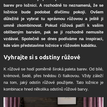
barev pro ložnici. A rozhodně to neznamená, že se
ložnice bude podobat dívčímu pokoji. Ovšem
důležité je vybrat tu správnou růžovou a ještě ji
umně zkombinovat. Pokud růžová patří k vašim
oblíbeným barvám, pak se ji rozhodně nemusíte
vzdávat. Společně se dnes podíváme na inspiraci,
kde vám představíme ložnice v růžovém kabátku.
Vyhrajte si s odstíny růžové
K růžové se hodí poměrně široká paleta barev. Od bílé,
krémové, šedé, přes hnědou či fialkovou. Vždy záleží
na tom, jaký odstín růžové použijete. Tato ložnice je
kombinace hned několika odstínů růžové barvy.