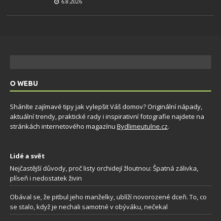
6.8.2026
O WEBU
Sháníte zajímavé tipy jak vylepšit Váš domov? Originální nápady,
aktuální trendy, praktické rady i inspirativní fotografie najdete na
stránkách internetového magazínu
Bydlimeutulne.cz
.
Lidé a svět
Nejčastější důvody, proč listy orchidejí žloutnou: Špatná zálivka,
plíseň i nedostatek živin
Obával se, že pitbul jeho manželky, ublíží novorozené dceři. To, co
se stalo, když je nechali samotné v obýváku, nečekal