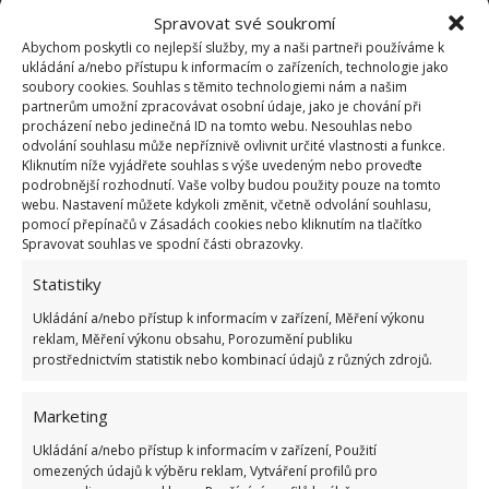
Tato ložnice je úžasná, ale takové barvičky uvítáte spíš
Spravovat své soukromí
během jara a léta. Podzim a zima přeje tlumenějším
Abychom poskytli co nejlepší služby, my a naši partneři používáme k
ukládání a/nebo přístupu k informacím o zařízeních, technologie jako
barvám. Nemusíte si hned kupovat růžový taburet,
soubory cookies. Souhlas s těmito technologiemi nám a našim
žlutou postel, bohatě vystačí květované povlečení,
partnerům umožní zpracovávat osobní údaje, jako je chování při
procházení nebo jedinečná ID na tomto webu. Nesouhlas nebo
barevné doplňky, růžový přehoz a třeba pestrý žlutý
odvolání souhlasu může nepříznivě ovlivnit určité vlastnosti a funkce.
Kliknutím níže vyjádřete souhlas s výše uvedeným nebo proveďte
kobereček, který na konci sezóny srolujete a schováte
podrobnější rozhodnutí. Vaše volby budou použity pouze na tomto
do skříně. Ložnici mohou oživit i barevné závěsy.
webu. Nastavení můžete kdykoli změnit, včetně odvolání souhlasu,
pomocí přepínačů v Zásadách cookies nebo kliknutím na tlačítko
Spravovat souhlas ve spodní části obrazovky.
Statistiky
Ukládání a/nebo přístup k informacím v zařízení, Měření výkonu
reklam, Měření výkonu obsahu, Porozumění publiku
prostřednictvím statistik nebo kombinací údajů z různých zdrojů.
Marketing
Ukládání a/nebo přístup k informacím v zařízení, Použití
omezených údajů k výběru reklam, Vytváření profilů pro