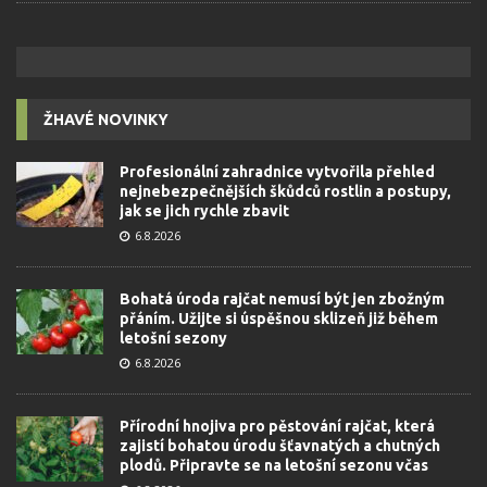
ŽHAVÉ NOVINKY
Profesionální zahradnice vytvořila přehled
nejnebezpečnějších škůdců rostlin a postupy,
jak se jich rychle zbavit
6.8.2026
Bohatá úroda rajčat nemusí být jen zbožným
přáním. Užijte si úspěšnou sklizeň již během
letošní sezony
6.8.2026
Přírodní hnojiva pro pěstování rajčat, která
zajistí bohatou úrodu šťavnatých a chutných
plodů. Připravte se na letošní sezonu včas