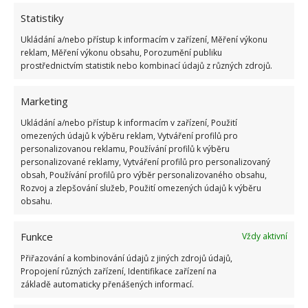
Statistiky
Ukládání a/nebo přístup k informacím v zařízení, Měření výkonu
reklam, Měření výkonu obsahu, Porozumění publiku
ŽHAVÉ NOVINKY
prostřednictvím statistik nebo kombinací údajů z různých zdrojů.
Mouchy raději poletí o domácnost dále. Kromě
chemikálií je odpudí i citron s hřebíčkem
Marketing
8.8.2026
Ukládání a/nebo přístup k informacím v zařízení, Použití
omezených údajů k výběru reklam, Vytváření profilů pro
personalizovanou reklamu, Používání profilů k výběru
Díky vhodné přípravě nebudou letní horka
personalizované reklamy, Vytváření profilů pro personalizovaný
problém. Pomůže i zatemňování a načasované
obsah, Používání profilů pro výběr personalizovaného obsahu,
větrání
Rozvoj a zlepšování služeb, Použití omezených údajů k výběru
8.8.2026
obsahu.
Funkce
Okurky a kopr se perfektně doplňují na zahradě
Vždy aktivní
i při nakládání. Díky tomuto postupu chutnají
Přiřazování a kombinování údajů z jiných zdrojů údajů,
fantasticky
Propojení různých zařízení, Identifikace zařízení na
8.8.2026
základě automaticky přenášených informací.