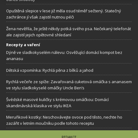
Opuštěná slepice v lese již měla osud téměř sečtený. Statečný
zachránce jí však zajistil nutnou péči
Žena nevěřila, že ještě někdy potká svého psa. Nečekaný telefonát
ale zajistil jejich opětovné shledaní
Recepty a vaření
Dýně ve sladkokyselém nálevu: Osvěžující domácí kompot bez
ananasu
Dětská vzpomínka: Rychlá pěna z bílků a jahod
Rychlá večeře ze spíže: Zavařovaná cuketová omáčka s ananasem
ve stylu sladkokyselé omáčky Uncle Ben’s
Švédské masové kuličky s krémovou omáčkou: Domácí
skandinávská klasika ve stylu IKEA
Meruňkové kostky: Neschovávejte ovoce pod těsto, nechte ho
zazářit v letním moučníku podle tohoto receptu
REDAKCE