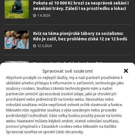
Pokuta až 10 000 Kč hrozí za nesprávné sekání i
nesekání trávy. Záleží i na prostředku a lokaci
1.6.2026
Kvíz na téma pionýrské tábory za socialismu:
Kdo je zažil, bez problému získá 12 ze 12 bodů
12.5.2026
Test znalostí o každodenní realitě za
komunismu: 10 retro otázek ukáže, kdo má
Spravovat své soukromí
dobrý přehled
Abychom poskytli co nejlepší služby, my a naši partneři používáme k
23.6.2026
ukládání a/nebo přístupu k informacím o zařízeních, technologie jako
soubory cookies. Souhlas s těmito technologiemi nám a našim
partnerům umožní zpracovávat osobní údaje, jako je chování při
procházení nebo jedinečná ID na tomto webu. Nesouhlas nebo
Retro kvíz o oblíbených autech v dobách
odvolání souhlasu může nepříznivě ovlivnit určité vlastnosti a funkce.
socialismu: Tehdejší řidiči musí získat 10 z 10
Kliknutím níže vyjádřete souhlas s výše uvedeným nebo proveďte
bodů
podrobnější rozhodnutí. Vaše volby budou použity pouze na tomto
6.5.2026
webu. Nastavení můžete kdykoli změnit, včetně odvolání souhlasu,
pomocí přepínačů v Zásadách cookies nebo kliknutím na tlačítko
Spravovat souhlas ve spodní části obrazovky.