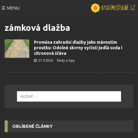
☰ MENU
zámková dlažba
Proměna zahradní dlažby jako mávnutím
proutku: Odolné skvrny vyčistí jedlá soda i
citronová šťáva
21.5.2026
Rady a tipy
OBLÍBENÉ ČLÁNKY