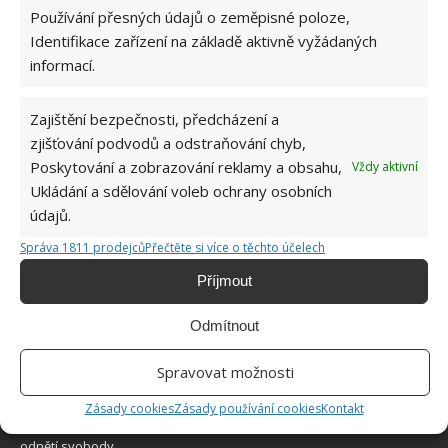
Používání přesných údajů o zeměpisné poloze,
Identifikace zařízení na základě aktivně vyžádaných
informací.
Zajištění bezpečnosti, předcházení a
O WEBU
zjišťování podvodů a odstraňování chyb,
Poskytování a zobrazování reklamy a obsahu,
Vždy aktivní
Sháníte zajímavé tipy jak vylepšit Váš domov? Originální nápady,
Ukládání a sdělování voleb ochrany osobních
aktuální trendy, praktické rady i inspirativní fotografie najdete na
údajů.
stránkách internetového magazínu
Bydlimeutulne.cz
.
Správa 1811 prodejců
Přečtěte si více o těchto účelech
Příjmout
Lidé a svět
Zdánlivě obyčejná rodinná fotografie znepokojila internet. Zkuste
Odmítnout
najít mrazivý detail
Ženich se vykašlal na svou vlastní svatbu. Zhrzená nevěsta
Spravovat možnosti
okamžitě vymyslela geniální pomstu
Zásady cookies
Zásady používání cookies
Kontakt
4letý chlapec ve školce upadl do bezvědomí. Učitelkám hrozí tresty
odnětí svobody