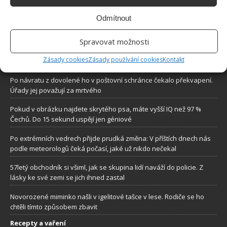
Sháníte zajímavé tipy jak vylepšit Váš domov? Originální nápady,
Odmítnout
aktuální trendy, praktické rady i inspirativní fotografie najdete na
stránkách internetového magazínu
Bydlimeutulne.cz
.
Spravovat možnosti
Zásady cookies
Zásady používání cookies
Kontakt
Lidé a svět
Po návratu z dovolené ho v poštovní schránce čekalo překvapení.
Úřady jej považují za mrtvého
Pokud v obrázku najdete skrytého psa, máte vyšší IQ než 97 %
Čechů. Do 15 sekund uspějí jen géniové
Po extrémních vedrech přijde prudká změna: V příštích dnech nás
podle meteorologů čeká počasí, jaké už nikdo nečekal
57letý obchodník si všiml, jak se skupina lidí naváží do policie. Z
lásky ke své zemi se jich ihned zastal
Novorozené miminko našli v igelitové tašce v lese. Rodiče se ho
chtěli tímto způsobem zbavit
Recepty a vaření