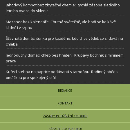
Jahodový kompot bez zbytečné chemie: Rychlá zásoba sladkého
letního ovoce do sklenic
Mazanec bez kalendáře: Chutná svátečně, ale hodí se ke kávě
klidně i v srpnu
Šťavnatá domácí šunka pro každého, kdo chce vědět, co si dává na
chleba
Jednoduchý domácí chléb bez hnětení: Křupavý bochník s minimem
práce
Kuřecí stehna na paprice podávaná s tarhoňou: Rodinný oběd s
omáčkou pro spokojený stůl
REDAKCE
KONTAKT
ZÁSADY POUŽÍVÁNÍ COOKIES
ZÁSADY COOKIES (EU)