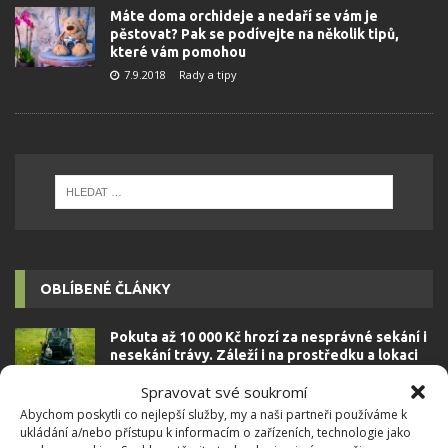
Máte doma orchideje a nedaří se vám je
pěstovat? Pak se podívejte na několik tipů,
které vám pomohou
7.9.2018
Rady a tipy
OBLÍBENÉ ČLÁNKY
Pokuta až 10 000 Kč hrozí za nesprávné sekání i
nesekání trávy. Záleží i na prostředku a lokaci
1.6.2026
Spravovat své soukromí
Abychom poskytli co nejlepší služby, my a naši partneři používáme k
ukládání a/nebo přístupu k informacím o zařízeních, technologie jako
Kvíz na téma pionýrské tábory za socialismu: