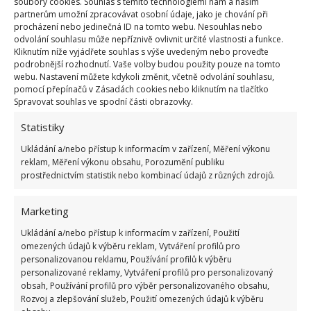
soubory cookies. Souhlas s těmito technologiemi nám a našim
Kdo je zažil, bez problému získá 12 ze 12 bodů
partnerům umožní zpracovávat osobní údaje, jako je chování při
12.5.2026
procházení nebo jedinečná ID na tomto webu. Nesouhlas nebo
odvolání souhlasu může nepříznivě ovlivnit určité vlastnosti a funkce.
Kliknutím níže vyjádřete souhlas s výše uvedeným nebo proveďte
Test znalostí o každodenní realitě za
podrobnější rozhodnutí. Vaše volby budou použity pouze na tomto
komunismu: 10 retro otázek ukáže, kdo má
webu. Nastavení můžete kdykoli změnit, včetně odvolání souhlasu,
dobrý přehled
pomocí přepínačů v Zásadách cookies nebo kliknutím na tlačítko
Spravovat souhlas ve spodní části obrazovky.
23.6.2026
Statistiky
Retro kvíz o oblíbených autech v dobách
Ukládání a/nebo přístup k informacím v zařízení, Měření výkonu
socialismu: Tehdejší řidiči musí získat 10 z 10
reklam, Měření výkonu obsahu, Porozumění publiku
bodů
prostřednictvím statistik nebo kombinací údajů z různých zdrojů.
6.5.2026
Marketing
Ukládání a/nebo přístup k informacím v zařízení, Použití
omezených údajů k výběru reklam, Vytváření profilů pro
personalizovanou reklamu, Používání profilů k výběru
personalizované reklamy, Vytváření profilů pro personalizovaný
ŽHAVÉ NOVINKY
obsah, Používání profilů pro výběr personalizovaného obsahu,
Rozvoj a zlepšování služeb, Použití omezených údajů k výběru