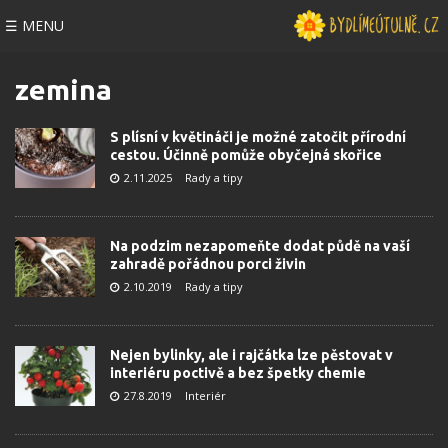
☰ MENU
zemina
S plísní v květináči je možné zatočit přírodní
cestou. Účinně pomůže obyčejná skořice
2.11.2025
Rady a tipy
Na podzim nezapomeňte dodat půdě na vaší
zahradě pořádnou porci živin
2.10.2019
Rady a tipy
Nejen bylinky, ale i rajčátka lze pěstovat v
interiéru poctivě a bez špetky chemie
27.8.2019
Interiér