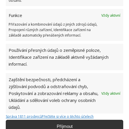
obsahu.
Tyto rostliny odpuzují klíšťata. Ujistěte se, že je
máte na zahrádce
7.8.2026
Funkce
Vždy aktivní
Přiřazování a kombinování údajů z jiných zdrojů údajů,
Propojení různých zařízení, Identifikace zařízení na
Pokojové rostliny pro začátečníky, které jsou
nenáročné a něco vydrží
základě automaticky přenášených informací.
7.8.2026
Používání přesných údajů o zeměpisné poloze,
Identifikace zařízení na základě aktivně vyžádaných
Využití dešťové vody v domácnosti: Tři
informací.
způsoby, jak její měkkost promění váš úklid
7.8.2026
Zajištění bezpečnosti, předcházení a
zjišťování podvodů a odstraňování chyb,
Poskytování a zobrazování reklamy a obsahu,
Vždy aktivní
Ukládání a sdělování voleb ochrany osobních
údajů.
Správa 1811 prodejců
Přečtěte si více o těchto účelech
O WEBU
Příjmout