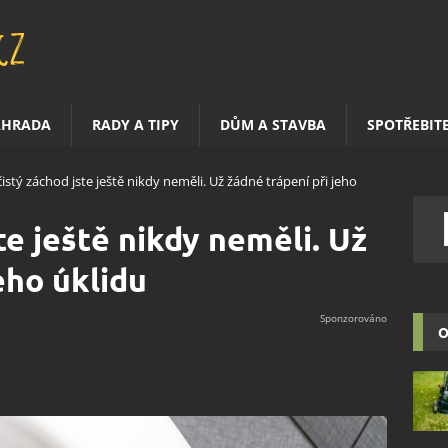
AHRADA
RADY A TIPY
DŮM A STAVBA
SPOTŘEBIT
čistý záchod jste ještě nikdy neměli. Už žádné trápení při jeho
te ještě nikdy neměli. Už
eho úklidu
O