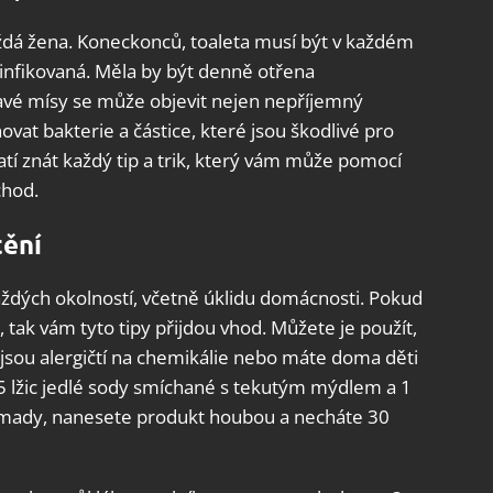
aždá žena. Koneckonců, toaleta musí být v každém
infikovaná. Měla by být denně otřena
avé mísy se může objevit nejen nepříjemný
vat bakterie a částice, které jsou škodlivé pro
atí znát každý tip a trik, který vám může pomocí
chod.
tění
aždých okolností, včetně úklidu domácnosti. Pokud
 tak vám tyto tipy přijdou vhod. Můžete je použít,
 jsou alergičtí na chemikálie nebo máte doma děti
 5 lžic jedlé sody smíchané s tekutým mýdlem a 1
romady, nanesete produkt houbou a necháte 30