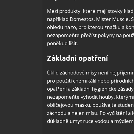
Mezi produkty, které mají stovky kladnýc
například Domestos, Mister Muscle, Si
ohledu na to, pro kterou značku a kon
nezapomeňte přečíst pokyny na použi
poněkud lišit.
Základní opatření
Úklid záchodové mísy není nejpříjemn
pro použití chemikálií nebo přírodních
opatření a základní hygienické zásad
nezapomeňte vyhodit houby, kterými 
obličejovou masku, používejte studen
záchodu a nejen mísu. Po vyčištění a
důkladně umýt ruce vodou a mýdlem