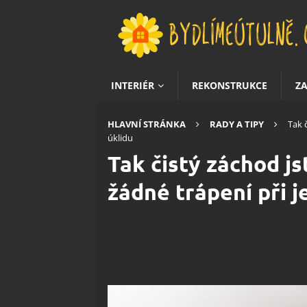
INTERIÉR
REKONSTRUKCE
Z
HLAVNÍ STRÁNKA
RADY A TIPY
Tak 
úklidu
Tak čistý záchod js
žádné trápení při j