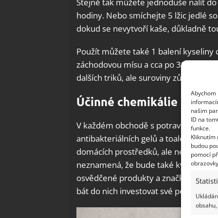
Stejně tak můžete jednoduše nalít do 
hodiny. Nebo smíchejte 5 lžic jedlé so
dokud se nevytvoří kaše, důkladně to
Použít můžete také 1 balení kyseliny 
záchodovou mísu a cca po 30 minutác
dalších triků, ale suroviny zůstávají pr
Abychom p
Účinné chemikálie
informací
našim par
ID na tom
V každém obchodě s potravinami a drog
funkce.
Kliknutím
antibakteriálních gelů a toaletních tab
budou pou
domácích prostředků, ale ne vždy má 
pomocí př
obrazovky
neznamená, že bude také kvalitní. M
osvědčené produkty a značky, na kte
Statist
bát do nich investovat své peníze.
Ukládání
obsahu, 