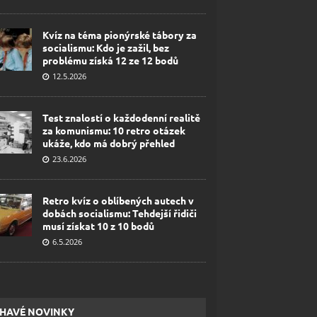
Kvíz na téma pionýrské tábory za
socialismu: Kdo je zažil, bez
problému získá 12 ze 12 bodů
12.5.2026
Test znalostí o každodenní realitě
za komunismu: 10 retro otázek
ukáže, kdo má dobrý přehled
23.6.2026
Retro kvíz o oblíbených autech v
dobách socialismu: Tehdejší řidiči
musí získat 10 z 10 bodů
6.5.2026
HAVÉ NOVINKY