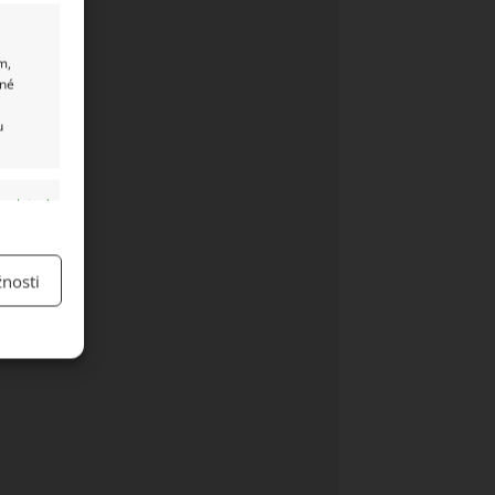
m,
ané
u
y aktivní
nosti
y aktivní