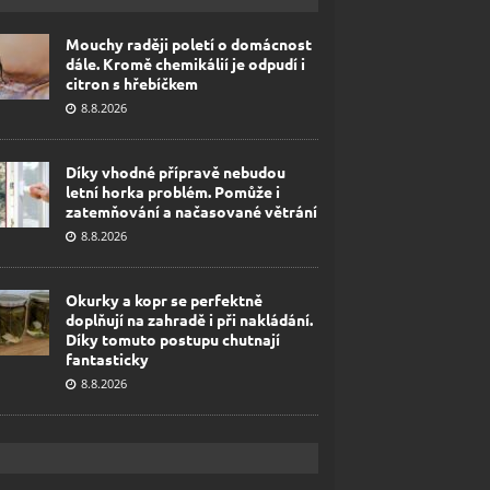
Mouchy raději poletí o domácnost
dále. Kromě chemikálií je odpudí i
citron s hřebíčkem
8.8.2026
Díky vhodné přípravě nebudou
letní horka problém. Pomůže i
zatemňování a načasované větrání
8.8.2026
Okurky a kopr se perfektně
doplňují na zahradě i při nakládání.
Díky tomuto postupu chutnají
fantasticky
8.8.2026