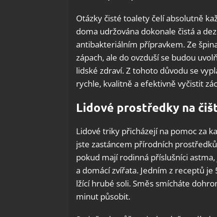
Otázky čisté toalety čelí absolutně k
doma udržována dokonale čistá a dez
antibakteriálním přípravkem. Ze špin
zápach, ale do ovzduší se budou uvolňo
lidské zdraví. Z tohoto důvodu se vypl
rychle, kvalitně a efektivně vyčistit zá
Lidové prostředky na čiš
Lidové triky přicházejí na pomoc za k
jste zastáncem přírodních prostředků,
pokud mají rodinná příslušníci astma,
a domácí zvířata. Jedním z receptů je
lžící hrubé soli. Směs smícháte doh
minut působit.