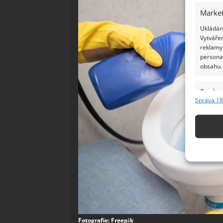
Market
Ukládání
Vytvářen
reklamy,
persona
obsahu.
Funkc
Správa 18
Přiřazov
Identifi
Použív
základ
Zajišt
odstra
Ukládá
Fotografie: Freepik