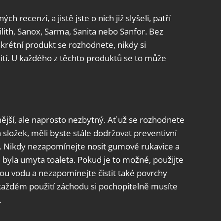
h recenzí, a jistě jste o nich již slyšeli, patří
lith, Sanox, Sarma, Sanita nebo Sanfor. Bez
krétní produkt se rozhodnete, nikdy si
tí. U každého z těchto produktů se to může
ější, ale naprosto nezbytný. Ať už se rozhodnete
 složek, měli byste stále dodržovat preventivní
y. Nikdy nezapomínejte nosit gumové rukavice a
byla umyta toaleta. Pokud je to možné, použijte
ou vodu a nezapomínejte čistit také povrchy
 každém použití záchodu si pochopitelně musíte
.