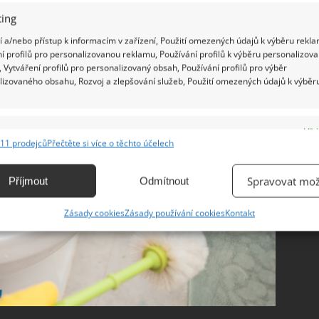
ing
 a/nebo přístup k informacím v zařízení, Použití omezených údajů k výběru rekla
í profilů pro personalizovanou reklamu, Používání profilů k výběru personalizov
 Vytváření profilů pro personalizovaný obsah, Používání profilů pro výběr
lizovaného obsahu, Rozvoj a zlepšování služeb, Použití omezených údajů k výběr
e
Vžd
11 prodejců
Přečtěte si více o těchto účelech
ání a kombinování údajů z jiných zdrojů údajů, Propojení různých zařízení,
kace zařízení na základě automaticky přenášených informací.
Spravovat mož
Příjmout
Odmítnout
ání přesných údajů o zeměpisné poloze, Identifikace zařízení na
Zásady cookies
Zásady používání cookies
Kontakt
ě aktivně vyžádaných informací.
ění bezpečnosti, předcházení a zjišťování podvodů a
ňování chyb, Poskytování a zobrazování reklamy a obsahu,
Vžd
ní a sdělování voleb ochrany osobních údajů.