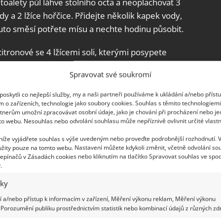
toalety půl láhve stolního octa a neoplachovat 3
dy a 2 lžíce hořčice. Přidejte několik kapek vody,
uto směsí potřete mísu a nechte hodinu působit.
citronové se 4 lžícemi soli, kterými posypete
h odstraníte vlhkou houbou. Existuje i mnoho
Spravovat své soukromí
akticky stejné.
oskytli co nejlepší služby, my a naši partneři používáme k ukládání a/nebo příst
m o zařízeních, technologie jako soubory cookies. Souhlas s těmito technologiem
tnerům umožní zpracovávat osobní údaje, jako je chování při procházení nebo j
to webu. Nesouhlas nebo odvolání souhlasu může nepříznivě ovlivnit určité vlastn
erii najdete police plné čisticích prostředků,
 níže vyjádřete souhlas s výše uvedeným nebo proveďte podrobnější rozhodnutí. 
let. Cenová politika pro ně je zcela odlišná, než u
žity pouze na tomto webu. Nastavení můžete kdykoli změnit, včetně odvolání so
drahý produkt požadovaný účinek. To, že je drahý
epínačů v Zásadách cookies nebo kliknutím na tlačítko Spravovat souhlas ve spod
.
ezi ženami v domácnosti jsou ovšem známé
ré se můžete skutečně spolehnout a nemusíte se
iky
 a/nebo přístup k informacím v zařízení, Měření výkonu reklam, Měření výkonu
Porozumění publiku prostřednictvím statistik nebo kombinací údajů z různých zdr