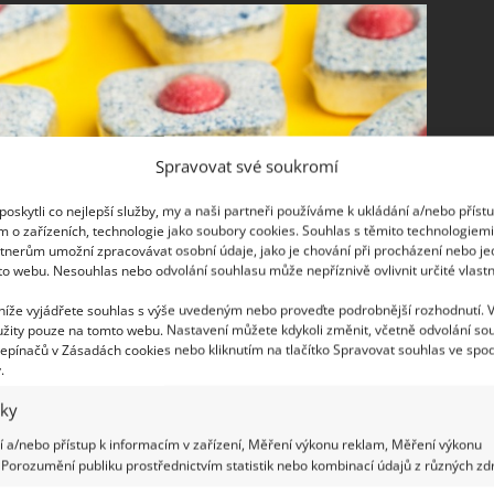
Spravovat své soukromí
oskytli co nejlepší služby, my a naši partneři používáme k ukládání a/nebo příst
m o zařízeních, technologie jako soubory cookies. Souhlas s těmito technologiem
tnerům umožní zpracovávat osobní údaje, jako je chování při procházení nebo j
to webu. Nesouhlas nebo odvolání souhlasu může nepříznivě ovlivnit určité vlastn
 níže vyjádřete souhlas s výše uvedeným nebo proveďte podrobnější rozhodnutí. 
žity pouze na tomto webu. Nastavení můžete kdykoli změnit, včetně odvolání so
epínačů v Zásadách cookies nebo kliknutím na tlačítko Spravovat souhlas ve spod
.
 odmašťují troubu
iky
 a/nebo přístup k informacím v zařízení, Měření výkonu reklam, Měření výkonu
amastí. Pokud už jste zkoušeli všechny možné
Porozumění publiku prostřednictvím statistik nebo kombinací údajů z různých zdr
 hlavu. Můžete použít tablety do myčky – vložte