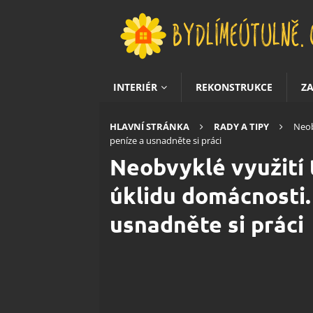
INTERIÉR
REKONSTRUKCE
Z
HLAVNÍ STRÁNKA
RADY A TIPY
Neob
peníze a usnadněte si práci
Neobvyklé využití 
úklidu domácnosti.
usnadněte si práci