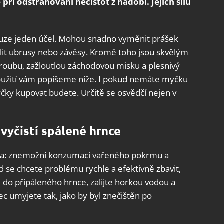
ři odstraňování nečistot z nádobí. Jejich sílu
ouze jeden účel. Mohou snadno vyměnit prášek
lit ubrusy nebo závěsy. Kromě toho jsou skvělým
roubu, zažloutlou záchodovou misku a plesnivý
použití vám popíšeme níže. I pokud nemáte myčku
čky kupovat budete. Určitě se osvědčí nejen v
vyčistí spálené hrnce
oma: znemožní konzumaci vařeného pokrmu a
 se chcete problému rychle a efektivně zbavit,
i do připáleného hrnce, zalijte horkou vodou a
c umyjete tak, jako by byl znečištěn po