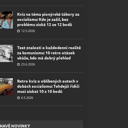
Kvíz na téma pionýrské tábory za
socialismu: Kdo je zažil, bez
problému získá 12 ze 12 bodů
12.5.2026
Test znalostí o každodenní realitě
za komunismu: 10 retro otázek
ukáže, kdo má dobrý přehled
23.6.2026
Retro kvíz o oblíbených autech v
dobách socialismu: Tehdejší řidiči
musí získat 10 z 10 bodů
6.5.2026
HAVÉ NOVINKY