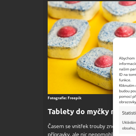
Abychom p
informací
našim par
ID na tom
funkce.
Kliknutím
budou pou
pomocí př
Fotografie: Freepik
obrazovky
Tablety do myčky nádobí
Statist
Ukládání
Časem se vnitřek trouby znečistí a z
obsahu, 
přípravky, ale nic nepomohlo, nevěste