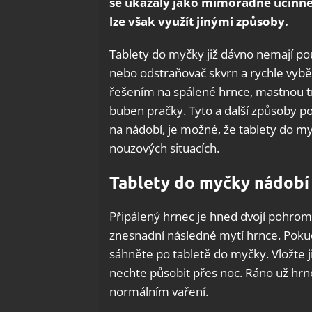
se ukázaly jako mimořádně účinné p
lze však využít jinými způsoby.
Tablety do myčky již dávno nemají p
nebo odstraňovač skvrn a rychle vybě
řešením na spálené hrnce, mastnou t
buben pračky. Tyto a další způsoby 
na nádobí, je možné, že tablety do my
nouzových situacích.
Tablety do myčky nádobí 
Připálený hrnec je hned dvojí pohr
znesnadní následné mytí hrnce. Pokud
sáhněte po tabletě do myčky. Vložte j
nechte působit přes noc. Ráno už hrne
normálním vaření.