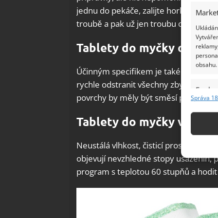
jednu do pekáče, zalijte horkou vodou
Market
troubě a pak už jen troubu opláchnět
Ukládání
Vytvářen
Tablety do myčky odstra
reklamy,
persona
obsahu.
Účinným specifikem je také tableta 
rychle odstranit všechny zbytky uvnit
Funkc
povrchy by měly být směsí pečlivě oč
Správa 18
Přiřazov
Identifi
Tablety do myčky vyčistí
Použív
Neustálá vlhkost, čisticí prostředky a
základ
objevují nevzhledné stopy usazenin, pl
program s teplotou 60 stupňů a hodit
Zajišt
odstra
Ukládá