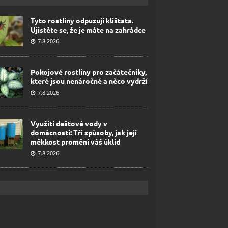
Tyto rostliny odpuzují klíšťata.
Ujistěte se, že je máte na zahrádce
7.8.2026
Pokojové rostliny pro začátečníky,
které jsou nenáročné a něco vydrží
7.8.2026
Využití dešťové vody v
domácnosti: Tři způsoby, jak její
měkkost promění váš úklid
7.8.2026