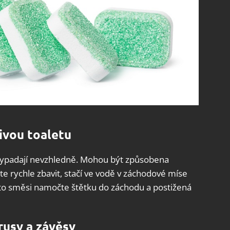
ivou toaletu
vypadají nevzhledně. Mohou být způsobena
 rychle zbavit, stačí ve vodě v záchodové míse
éto směsi namočte štětku do záchodu a postižená
rusy a závěsy