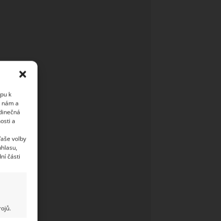
upu k
i nám a
edinečná
osti a
Vaše volby
uhlasu,
ní části
ojů.