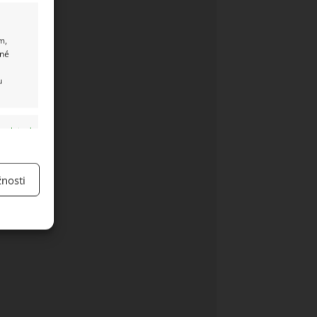
m,
ané
u
y aktivní
nosti
y aktivní