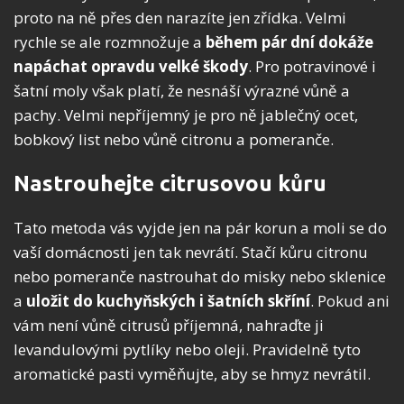
proto na ně přes den narazíte jen zřídka. Velmi
rychle se ale rozmnožuje a
během pár dní dokáže
napáchat opravdu velké škody
. Pro potravinové i
šatní moly však platí, že nesnáší výrazné vůně a
pachy. Velmi nepříjemný je pro ně jablečný ocet,
bobkový list nebo vůně citronu a pomeranče.
Nastrouhejte citrusovou kůru
Tato metoda vás vyjde jen na pár korun a moli se do
vaší domácnosti jen tak nevrátí. Stačí kůru citronu
nebo pomeranče nastrouhat do misky nebo sklenice
a
uložit do kuchyňských i šatních skříní
. Pokud ani
vám není vůně citrusů příjemná, nahraďte ji
levandulovými pytlíky nebo oleji. Pravidelně tyto
aromatické pasti vyměňujte, aby se hmyz nevrátil.