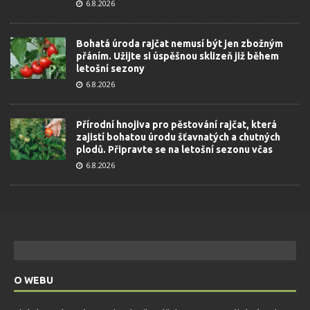
6.8.2026
Bohatá úroda rajčat nemusí být jen zbožným
přáním. Užijte si úspěšnou sklizeň již během
letošní sezony
6.8.2026
Přírodní hnojiva pro pěstování rajčat, která
zajistí bohatou úrodu šťavnatých a chutných
plodů. Připravte se na letošní sezonu včas
6.8.2026
O WEBU