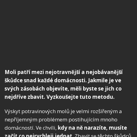
Moli patří mezi nejotravnější a nejobávanější
škůdce snad každé domácnosti. Jakmile je ve
svých zásobách objevíte, měli byste se jich co
nejdříve zbavit. Vyzkoušejte tuto metodu.
Výskyt potravinových molů je velmi rozšířeným a
nepříjemným problémem postihujícím mnoho
domácností. Ve chvíli,
kdy na ně narazíte, musíte
začít co nejrychleji jednat
. Zbavit se těchto škůdců