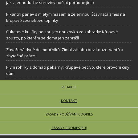
jak z jednoduché suroviny udělat pořádné jídlo
Pikantní pánev s mletým masem a zeleninou: Šťavnatá směs na
křupavé česnekové topinky
Cuketové kuličky nejsou jen nouzovka ze zahrady: Křupavé
sousto, po kterém se doma jen zapráší
Zavařená dýně do moučníků: Zimní zásoba bez konzervantů a
zbytečné práce
Pivní rohlíky z domácí pekárny: Křupavé pečivo, které provoní celý
dům
REDAKCE
KONTAKT
ZÁSADY POUŽÍVÁNÍ COOKIES
ZÁSADY COOKIES (EU)