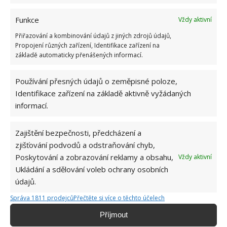
Funkce
Vždy aktivní
Přiřazování a kombinování údajů z jiných zdrojů údajů,
Propojení různých zařízení, Identifikace zařízení na
základě automaticky přenášených informací.
Používání přesných údajů o zeměpisné poloze,
Identifikace zařízení na základě aktivně vyžádaných
informací.
Zajištění bezpečnosti, předcházení a
zjišťování podvodů a odstraňování chyb,
CITRUSY
MOL
ŠKŮDCE
Poskytování a zobrazování reklamy a obsahu,
Vždy aktivní
Ukládání a sdělování voleb ochrany osobních
údajů.
Jiří Kolář
Správa 1811 prodejců
Přečtěte si více o těchto účelech
Absolvent České zemědělské
univerzity, který je již od malička
Příjmout
velkým kutilem. V podstatě vše, co je