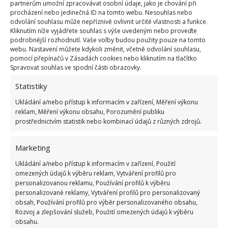
partnerům umožní zpracovávat osobní údaje, jako je chování při
Jak předejít výskytu molů
procházení nebo jedinečná ID na tomto webu. Nesouhlas nebo
odvolání souhlasu může nepříznivě ovlivnit určité vlastnosti a funkce.
Kliknutím níže vyjádřete souhlas s výše uvedeným nebo proveďte
Dalším způsobem, jak zabránit napadání vašich
podrobnější rozhodnutí. Vaše volby budou použity pouze na tomto
potravin moly, je uložit je do vzduchotěsných
webu. Nastavení můžete kdykoli změnit, včetně odvolání souhlasu,
pomocí přepínačů v Zásadách cookies nebo kliknutím na tlačítko
uzavíratelných nádob. K tomuto účelu
nemusíte
Spravovat souhlas ve spodní části obrazovky.
nutně kupovat drahé dózy a nádoby
. Skvěle vám
Statistiky
poslouží i zavařovací sklenice, které lze doma
opakovaně recyklovat. Za pár korun tak sypké
Ukládání a/nebo přístup k informacím v zařízení, Měření výkonu
reklam, Měření výkonu obsahu, Porozumění publiku
suroviny bezpečně uložíte a předejdete jejich
prostřednictvím statistik nebo kombinací údajů z různých zdrojů.
případnému znehodnocení.
Marketing
Zdroj:
Domek i Ogrodek
Ukládání a/nebo přístup k informacím v zařízení, Použití
omezených údajů k výběru reklam, Vytváření profilů pro
personalizovanou reklamu, Používání profilů k výběru
personalizované reklamy, Vytváření profilů pro personalizovaný
obsah, Používání profilů pro výběr personalizovaného obsahu,
Rozvoj a zlepšování služeb, Použití omezených údajů k výběru
obsahu.