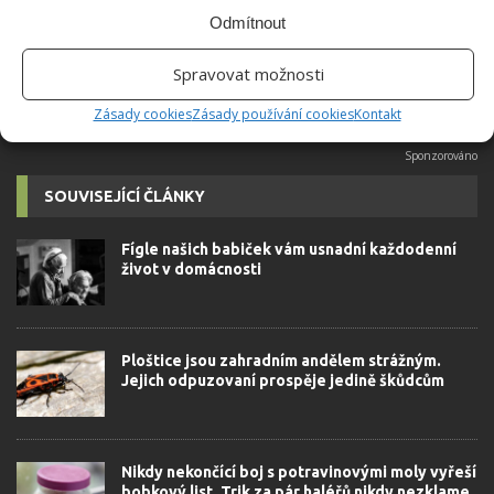
možné najít v j...
[Více o autorovi]
Odmítnout
Spravovat možnosti
Zásady cookies
Zásady používání cookies
Kontakt
SOUVISEJÍCÍ ČLÁNKY
Fígle našich babiček vám usnadní každodenní
život v domácnosti
Ploštice jsou zahradním andělem strážným.
Jejich odpuzovaní prospěje jedině škůdcům
Nikdy nekončící boj s potravinovými moly vyřeší
bobkový list. Trik za pár haléřů nikdy nezklame