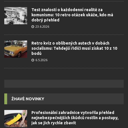
Test znalostí o každodenní realitě za
komunismu: 10 retro otázek ukáže, kdo má
dobrý přehled
23.6.2026
Retro kvíz o oblíbených autech v dobách
socialismu: Tehdejší řidiči musí získat 10 z 10
bodů
6.5.2026
ŽHAVÉ NOVINKY
Profesionální zahradnice vytvořila přehled
nejnebezpečnějších škůdců rostlin a postupy,
jak se jich rychle zbavit