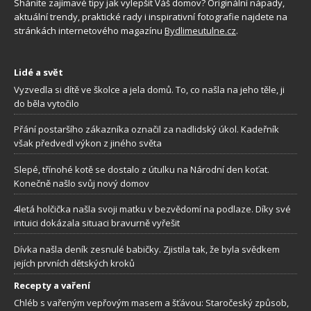
Sháníte zajímavé tipy jak vylepšit Váš domov? Originální nápady,
aktuální trendy, praktické rady i inspirativní fotografie najdete na
stránkách internetového magazínu
Bydlimeutulne.cz
.
Lidé a svět
Vyzvedla si dítě ve školce a jela domů. To, co našla na jeho těle, ji
do běla vytočilo
Přání postaršího zákazníka označil za nadlidský úkol. Kadeřník
však předvedl výkon z jiného světa
Slepé, třínohé kotě se dostalo z útulku na Národní den koťat.
Konečně našlo svůj nový domov
4letá holčička našla svoji matku v bezvědomí na podlaze. Díky své
intuici dokázala situaci bravurně vyřešit
Dívka našla deník zesnulé babičky. Zjistila tak, že byla svědkem
jejích prvních dětských kroků
Recepty a vaření
Chléb s vařeným vepřovým masem a šťávou: Staročeský způsob,