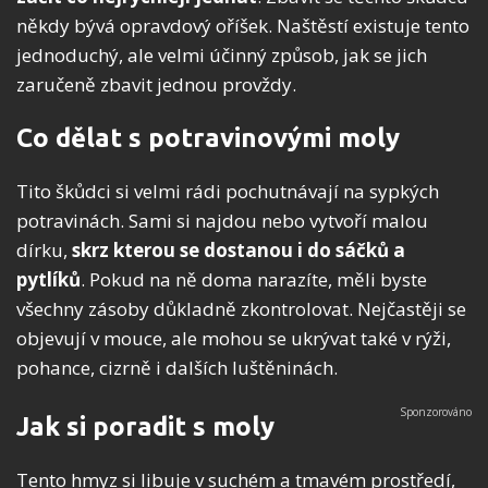
někdy bývá opravdový oříšek. Naštěstí existuje tento
jednoduchý, ale velmi účinný způsob, jak se jich
zaručeně zbavit jednou provždy.
Co dělat s potravinovými moly
Tito škůdci si velmi rádi pochutnávají na sypkých
potravinách. Sami si najdou nebo vytvoří malou
dírku,
skrz kterou se dostanou i do sáčků a
pytlíků
. Pokud na ně doma narazíte, měli byste
všechny zásoby důkladně zkontrolovat. Nejčastěji se
objevují v mouce, ale mohou se ukrývat také v rýži,
pohance, cizrně i dalších luštěninách.
Jak si poradit s moly
Tento hmyz si libuje v suchém a tmavém prostředí,