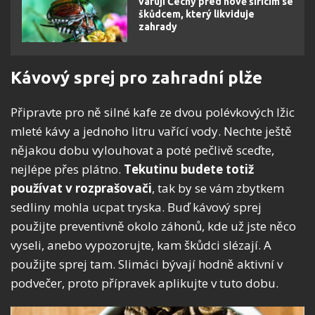
varují Čechy před nově šířícím se
škůdcem, který likviduje
zahrady
Kávový sprej pro zahradní plže
Připravte pro ně silné kafe ze dvou polévkových lžic
mleté kávy a jednoho litru vařící vody. Nechte ještě
nějakou dobu vylouhovat a poté pečlivě sceďte,
nejlépe přes plátno.
Tekutinu budete totiž
používat v rozprašovači
, tak by se vám zbytkem
sedliny mohla ucpat tryska. Buď kávový sprej
použijte preventivně okolo záhonů, kde už jste něco
vyseli, anebo vypozorujte, kam škůdci slézají. A
použijte sprej tam. Slimáci bývají hodně aktivní v
podvečer, proto přípravek aplikujte v tuto dobu.