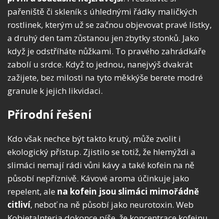
pařeniště či skleník s úhlednými řádky maličkých
rostlinek, kterým už se začnou objevovat pravé lístky,
a druhý den tam zůstanou jen zbytky stonků. Jako
když je odstříháte nůžkami. To pravého zahrádkáře
zabolí u srdce. Když to jednou, nanejvýš dvakrát
zažijete, bez milosti na tyto měkkýše berete modré
granule k jejich likvidaci.
Přírodní řešení
Kdo však nechce být takto krutý, může zvolit i
ekologický přístup. Zjistilo se totiž, že hlemýždi a
slimáci nemají rádi vůni kávy a také kofein na ně
působí nepříznivě. Kávové aroma účinkuje jako
repelent, ale
na kofein jsou slimáci mimořádně
citliví
, neboť na ně působí jako neurotoxin. Web
KobietaInteria dokonce píše, že koncentrace kofeinu