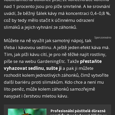
nad 1 procento jsou pro plže smrtelné. A ke srovnání
uvádí, že běžný šálek kávy má koncentraci 0,4–0,8 %,
což by tedy mělo stačit k účinnému odrazení
slimáků a jejich vyhnání ze záhonků.
Můžete na ně využít jak samotný nápoj, tak
třeba i kávovou sedlinu. A ještě jeden efekt káva má.
Tím, jak plži kávu cítí, je pro ně těžké najít rostliny,
píše se na webu GardeningEtc. Takže
přestaňte
vyhazovat sedlinu, sušte ji
a pak ji můžete
rozhodit kolem jednotlivých záhonků, čímž vytvoříte
další bariéru proti slimákům. Kdo chce a není mu
líto peněz, může kolem záhonků samozřejmě
nasypat i čerstvou mletou kávu.
Profesionální pěstitelé důrazně