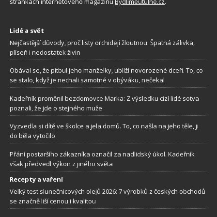
stránkách internetového magazínu
Bydlimeutulne.cz
.
Lidé a svět
Nejčastější důvody, proč listy orchidejí žloutnou: Špatná zálivka,
plíseň i nedostatek živin
Obával se, že pitbul jeho manželky, ublíží novorozené dceři. To, co
se stalo, když je nechali samotné v obýváku, nečekal
Kadeřník proměnil bezdomovce Marka: Z výsledku cizí lidé sotva
poznali, že jde o stejného muže
Vyzvedla si dítě ve školce a jela domů. To, co našla na jeho těle, ji
do běla vytočilo
Přání postaršího zákazníka označil za nadlidský úkol. Kadeřník
však předvedl výkon z jiného světa
Recepty a vaření
Velký test slunečnicových olejů 2026: 7 výrobků z českých obchodů
se značně liší cenou i kvalitou