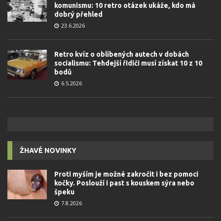
komunismu: 10 retro otázek ukáže, kdo má
dobrý přehled
23.6.2026
Retro kvíz o oblíbených autech v dobách
socialismu: Tehdejší řidiči musí získat 10 z 10
bodů
6.5.2026
ŽHAVÉ NOVINKY
Proti myším je možné zakročit i bez pomoci
kočky. Poslouží i past s kouskem sýra nebo
špeku
7.8.2026