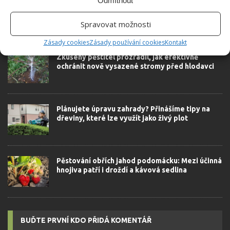
Odmítnout
Spravovat možnosti
SOUVISEJÍCÍ ČLÁNKY
Zásady cookies
Zásady používání cookies
Kontakt
Zkušený pěstitel prozradil, jak efektivně
ochránit nově vysazené stromy před hlodavci
Plánujete úpravu zahrady? Přinášíme tipy na
dřeviny, které lze využít jako živý plot
Pěstování obřích jahod podomácku: Mezi účinná
hnojiva patří i droždí a kávová sedlina
BUĎTE PRVNÍ KDO PŘIDÁ KOMENTÁŘ