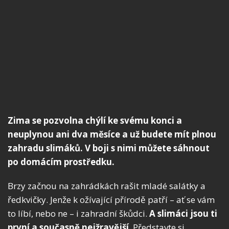
Zima se pozvolna chýlí ke svému konci a
neuplynou ani dva měsíce a už budete mít plnou
zahradu slimáků. V boji s nimi můžete sáhnout
po domácím prostředku.
Brzy začnou na zahrádkách rašit mladé salátky a
ředkvičky. Jenže k ožívající přírodě patří – ať se vám
to líbí, nebo ne – i zahradní škůdci.
A slimáci jsou ti
první a současně nejžravější
. Představte si