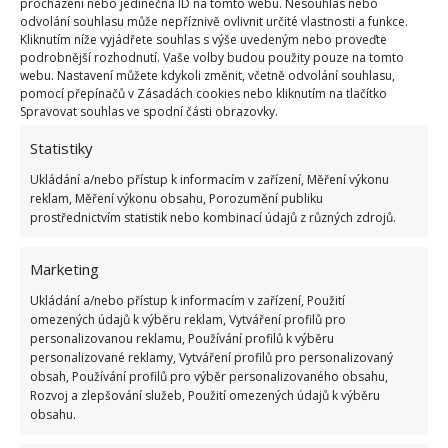
procházení nebo jedinečná ID na tomto webu. Nesouhlas nebo
hraboše
.
odvolání souhlasu může nepříznivě ovlivnit určité vlastnosti a funkce.
Kliknutím níže vyjádřete souhlas s výše uvedeným nebo proveďte
podrobnější rozhodnutí. Vaše volby budou použity pouze na tomto
Zdroje:
KobietaInteria
,
GardeningEtc
webu. Nastavení můžete kdykoli změnit, včetně odvolání souhlasu,
pomocí přepínačů v Zásadách cookies nebo kliknutím na tlačítko
Spravovat souhlas ve spodní části obrazovky.
Statistiky
Ukládání a/nebo přístup k informacím v zařízení, Měření výkonu
reklam, Měření výkonu obsahu, Porozumění publiku
prostřednictvím statistik nebo kombinací údajů z různých zdrojů.
Marketing
Ukládání a/nebo přístup k informacím v zařízení, Použití
omezených údajů k výběru reklam, Vytváření profilů pro
personalizovanou reklamu, Používání profilů k výběru
personalizované reklamy, Vytváření profilů pro personalizovaný
obsah, Používání profilů pro výběr personalizovaného obsahu,
Rozvoj a zlepšování služeb, Použití omezených údajů k výběru
obsahu.