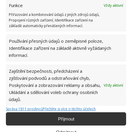
Funkce
Vždy aktivní
Přiřazování a kombinování údajů z jiných zdrojů údajů,
KÁVA
ODPUZOVAČ
ŠKŮDCE
SLIMÁCI
Propojení různých zařízení, Identifikace zařízení na
základě automaticky přenášených informací.
ZAHRADA
Používání přesných údajů o zeměpisné poloze,
Přidejte svůj názor
Identifikace zařízení na základě aktivně vyžádaných
KOMENTOVAT
informací.
Zajištění bezpečnosti, předcházení a
Jiří Kolář
zjišťování podvodů a odstraňování chyb,
Absolvent České zemědělské
Poskytování a zobrazování reklamy a obsahu,
Vždy aktivní
univerzity, který je již od malička
Ukládání a sdělování voleb ochrany osobních
velkým kutilem. V podstatě vše, co je
údajů.
možné najít v j...
[Více o autorovi]
Správa 1811 prodejců
Přečtěte si více o těchto účelech
Příjmout