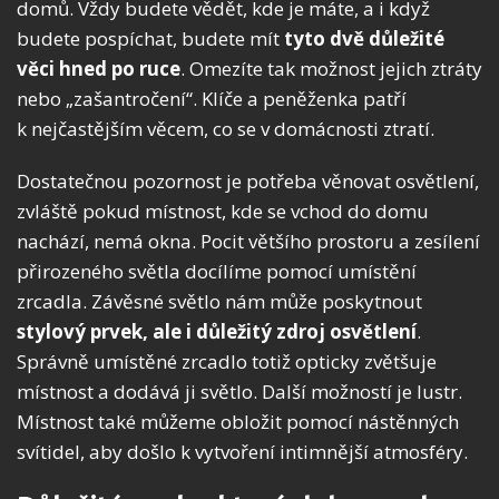
domů. Vždy budete vědět, kde je máte, a i když
budete pospíchat, budete mít
tyto dvě důležité
věci hned po ruce
. Omezíte tak možnost jejich ztráty
nebo „zašantročení“. Klíče a peněženka patří
k nejčastějším věcem, co se v domácnosti ztratí.
Dostatečnou pozornost je potřeba věnovat osvětlení,
zvláště pokud místnost, kde se vchod do domu
nachází, nemá okna. Pocit většího prostoru a zesílení
přirozeného světla docílíme pomocí umístění
zrcadla. Závěsné světlo nám může poskytnout
stylový prvek, ale i důležitý zdroj osvětlení
.
Správně umístěné zrcadlo totiž opticky zvětšuje
místnost a dodává ji světlo. Další možností je lustr.
Místnost také můžeme obložit pomocí nástěnných
svítidel, aby došlo k vytvoření intimnější atmosféry.