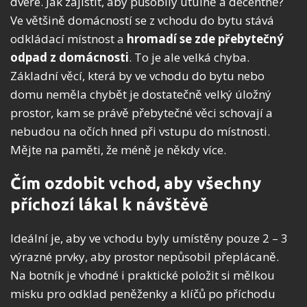
dveře. Jak zajistit, aby působily útulně a decentně?
Ve většině domácností se z vchodu do bytu stává
odkládací místnost a
hromadí se zde přebytečný
odpad z domácnosti
. To je ale velká chyba.
Základní věcí, která by ve vchodu do bytu nebo
domu neměla chybět je dostatečně velký úložný
prostor, kam se právě přebytečné věci schovají a
nebudou na očích hned při vstupu do místnosti.
Mějte na paměti, že méně je někdy více.
Čím ozdobit vchod, aby všechny
příchozí lákal k návštěvě
Ideální je, aby ve vchodu byly umístěny pouze 2 – 3
výrazné prvky, aby prostor nepůsobil přeplácaně.
Na botník je vhodné i praktické položit si mělkou
misku pro odklad peněženky a klíčů po příchodu