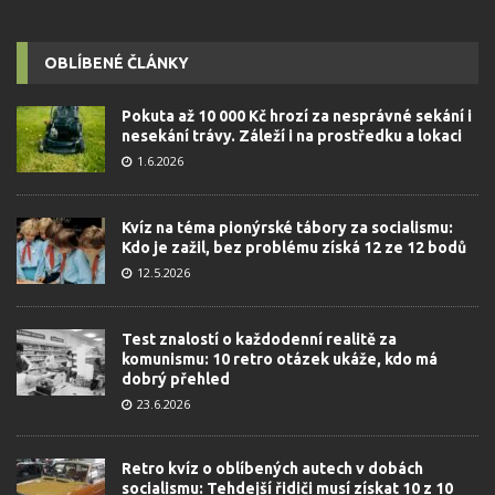
OBLÍBENÉ ČLÁNKY
Pokuta až 10 000 Kč hrozí za nesprávné sekání i
nesekání trávy. Záleží i na prostředku a lokaci
1.6.2026
Kvíz na téma pionýrské tábory za socialismu:
Kdo je zažil, bez problému získá 12 ze 12 bodů
12.5.2026
Test znalostí o každodenní realitě za
komunismu: 10 retro otázek ukáže, kdo má
dobrý přehled
23.6.2026
Retro kvíz o oblíbených autech v dobách
socialismu: Tehdejší řidiči musí získat 10 z 10