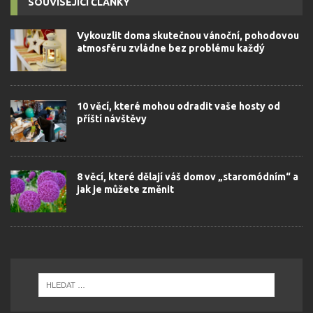
SOUVISEJÍCÍ ČLÁNKY
Vykouzlit doma skutečnou vánoční, pohodovou
atmosféru zvládne bez problému každý
10 věcí, které mohou odradit vaše hosty od
příští návštěvy
8 věcí, které dělají váš domov „staromódním“ a
jak je můžete změnit