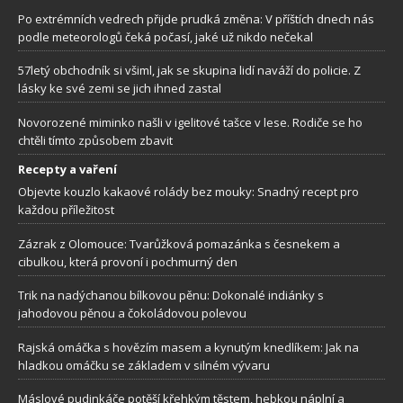
Po extrémních vedrech přijde prudká změna: V příštích dnech nás
podle meteorologů čeká počasí, jaké už nikdo nečekal
57letý obchodník si všiml, jak se skupina lidí naváží do policie. Z
lásky ke své zemi se jich ihned zastal
Novorozené miminko našli v igelitové tašce v lese. Rodiče se ho
chtěli tímto způsobem zbavit
Recepty a vaření
Objevte kouzlo kakaové rolády bez mouky: Snadný recept pro
každou příležitost
Zázrak z Olomouce: Tvarůžková pomazánka s česnekem a
cibulkou, která provoní i pochmurný den
Trik na nadýchanou bílkovou pěnu: Dokonalé indiánky s
jahodovou pěnou a čokoládovou polevou
Rajská omáčka s hovězím masem a kynutým knedlíkem: Jak na
hladkou omáčku se základem v silném vývaru
Máslové pudinkáče potěší křehkým těstem, hebkou náplní a