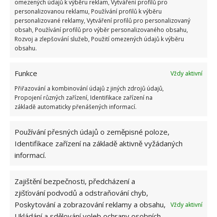
omezených údajů k výběru reklam, Vytváření profilů pro
hosté si tak obrazu hned při vstupu do místnosti
personalizovanou reklamu, Používání profilů k výběru
všimnou.
personalizované reklamy, Vytváření profilů pro personalizovaný
obsah, Používání profilů pro výběr personalizovaného obsahu,
Rozvoj a zlepšování služeb, Použití omezených údajů k výběru
Zdroj: Redakce
obsahu.
Funkce
Vždy aktivní
Přiřazování a kombinování údajů z jiných zdrojů údajů,
Propojení různých zařízení, Identifikace zařízení na
základě automaticky přenášených informací.
Používání přesných údajů o zeměpisné poloze,
Identifikace zařízení na základě aktivně vyžádaných
informací.
Zajištění bezpečnosti, předcházení a
zjišťování podvodů a odstraňování chyb,
Poskytování a zobrazování reklamy a obsahu,
Vždy aktivní
Ukládání a sdělování voleb ochrany osobních