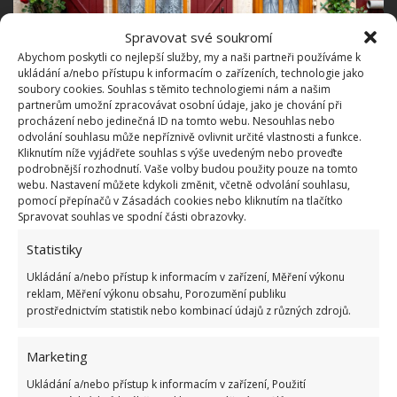
Spravovat své soukromí
Abychom poskytli co nejlepší služby, my a naši partneři používáme k
ukládání a/nebo přístupu k informacím o zařízeních, technologie jako
soubory cookies. Souhlas s těmito technologiemi nám a našim
partnerům umožní zpracovávat osobní údaje, jako je chování při
procházení nebo jedinečná ID na tomto webu. Nesouhlas nebo
odvolání souhlasu může nepříznivě ovlivnit určité vlastnosti a funkce.
Kliknutím níže vyjádřete souhlas s výše uvedeným nebo proveďte
Fotografie: Unsplash
podrobnější rozhodnutí. Vaše volby budou použity pouze na tomto
webu. Nastavení můžete kdykoli změnit, včetně odvolání souhlasu,
První věc, co každý příchozí udělá, je sundání obuvi
pomocí přepínačů v Zásadách cookies nebo kliknutím na tlačítko
Spravovat souhlas ve spodní části obrazovky.
a kabátu. Při rozvržení místnosti je potřeba toto vzít
v potaz a věšák na oblečení a prostor na boty umístit
Statistiky
strategicky a prakticky. Háčky lze zvolit ve vhodném
Ukládání a/nebo přístup k informacím v zařízení, Měření výkonu
dekorativním stylu, aby nám
kromě funkce
reklam, Měření výkonu obsahu, Porozumění publiku
prostřednictvím statistik nebo kombinací údajů z různých zdrojů.
praktické plnily i funkci estetickou
. Pro zútulnění
místnosti se doporučuje na zeď pověsit obraz. Do
Marketing
chodby se výborně hodí malba krajiny nebo Vašeho
Ukládání a/nebo přístup k informacím v zařízení, Použití
oblíbeného zvířete. Ideálním místem je proti dveřím,