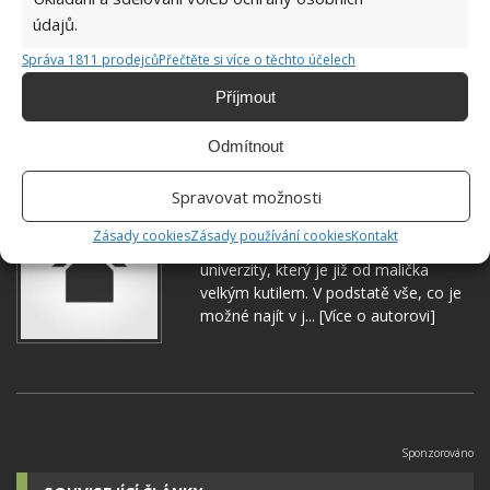
údajů.
Správa 1811 prodejců
Přečtěte si více o těchto účelech
DEKORACE
NÁVŠTĚVA
OBRAZ
RADY
Příjmout
VCHOD
VCHODOVÉ DVEŘE
ZRCADLO
Odmítnout
Spravovat možnosti
Jiří Kolář
Zásady cookies
Zásady používání cookies
Kontakt
Absolvent České zemědělské
univerzity, který je již od malička
velkým kutilem. V podstatě vše, co je
možné najít v j...
[Více o autorovi]