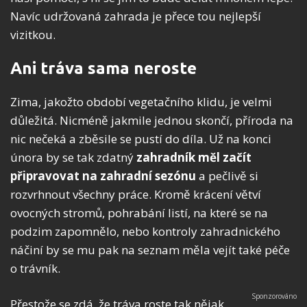
Navíc udržovaná zahrada je přece tou nejlepší
vizitkou.
Ani tráva sama neroste
Zima, jakožto období vegetačního klidu, je velmi
důležitá. Nicméně jakmile jednou skončí, příroda na
nic nečeká a zběsile se pustí do díla. Už na konci
února by se tak zdatný
zahradník měl začít
připravovat na zahradní sezónu
a pečlivě si
rozvrhnout všechny práce. Kromě krácení větví
ovocných stromů, pohrabání listí, na které se na
podzim zapomnělo, nebo kontroly zahradnického
náčiní by se mu pak na seznam měla vejít také péče
o trávník.
Přestože se zdá, že tráva roste tak nějak