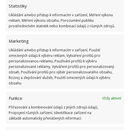
Statistiky
Ukládání a/nebo přístup k informacím v zařízení, Měření výkonu
reklam, Měření výkonu obsahu, Porozumění publiku
prostřednictvím statistik nebo kombinací údajů z různých zdrojů.
Marketing
Ukládání a/nebo přístup k informacím v zařízení, Použití
omezených údajů k výběru reklam, Vytváření profilů pro
personalizovanou reklamu, Používání profilů k výběru
personalizované reklamy, Vytváření profilů pro personalizovaný
obsah, Používání profilů pro výběr personalizovaného obsahu,
Rozvoj a zlepšování služeb, Použití omezených údajů k výběru
obsahu.
TRÁVNÍK
ÚDRŽBA
VÁPNĚNÍ
Funkce
Vždy aktivní
Přiřazování a kombinování údajů z jiných zdrojů údajů,
Propojení různých zařízení, Identifikace zařízení na
Přidejte svůj názor
základě automaticky přenášených informací.
KOMENTOVAT