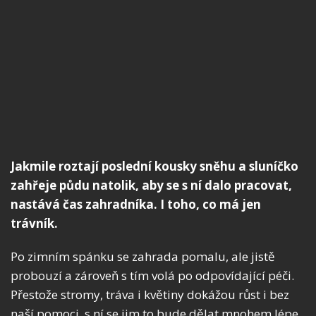
Jakmile roztají poslední kousky sněhu a sluníčko
zahřeje půdu natolik, aby se s ní dalo pracovat,
nastává čas zahradníka. I toho, co má jen
trávník.
Po zimním spánku se zahrada pomalu, ale jistě
probouzí a zároveň s tím volá po odpovídající péči.
Přestože stromy, tráva i květiny dokážou růst i bez
naší pomoci, s ní se jim to bude dělat mnohem lépe.