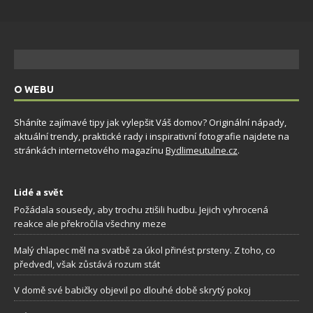
O WEBU
Sháníte zajímavé tipy jak vylepšit Váš domov? Originální nápady,
aktuální trendy, praktické rady i inspirativní fotografie najdete na
stránkách internetového magazínu
Bydlimeutulne.cz
.
Lidé a svět
Požádala sousedy, aby trochu ztišili hudbu. Jejich vyhrocená
reakce ale překročila všechny meze
Malý chlapec měl na svatbě za úkol přinést prsteny. Z toho, co
předvedl, však zůstává rozum stát
V domě své babičky objevil po dlouhé době skrytý pokoj