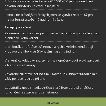
Průvodčí ve vlaku našel tašku s 650 000 Kč. O jejich ponechání
neváhal ani vteřinu a vrátil je majitelce
Jedno z nejkrásnějších českých jmen se vytrácí: Nosí ho už jen
hrstka žen, přestože má nádherný význam
Recepty a vaření
Zavařená masová směs po domácku: Tajná zbraň pro večery bez
plánu a velkého vaření
Bramborák s kuřecí směsí: Poctivá a rychlá večeře, která spojí
křupavé brambory se šťavnatým masem v jednom
Vrstvený čokoládový zázrak: Jak na nepečený pudinkový zákusek
s tvarohem a banány
Zavařené cuketové zelí na zimu: Návod, jak uchovat úrodu a mít
vždy po ruce rychlou přílohu
Zablafuňky neboli hladká Ančka: Stará bramborová omáčka z
jižních Čech se zakysanou smetanou
REDAKCE