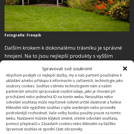
Fotografie: Freepik
Dalším krokem k dokonalému trávníku je správné
hnojení. Na to jsou nejlepší produkty s vyšším
obsahem dusíku, který zaručí krásný a zdravý
Spravovat své soukromí
trávník. Na škodu nejsou ani přídavky fosforu a
Abychom poskytli co nejlepší služby, my a naši partneři používáme k
draslíku. Jak radí web
TheGrassPeople
,
časné jaro
ukládání a/nebo přístupu k informacím o zařízeních, technologie jako
soubory cookies. Souhlas s těmito technologiemi nám a našim
je rovněž vhodnou dobou na doplnění lysých
partnerům umožní zpracovávat osobní údaje, jako je chování při
míst
. Výsevnou směs na ně stačí nasypat, případně
procházení nebo jedinečná ID na tomto webu. Nesouhlas nebo
odvolání souhlasu může nepříznivě ovlivnit určité vlastnosti a funkce.
zlehka přišlápnout a poté jemně prolít vodou.
Kliknutím níže vyjádřete souhlas s výše uvedeným nebo proveďte
podrobnější rozhodnutí. Vaše volby budou použity pouze na tomto
webu. Nastavení můžete kdykoli změnit, včetně odvolání souhlasu,
pomocí přepínačů v Zásadách cookies nebo kliknutím na tlačítko
Spravovat souhlas ve spodní části obrazovky.