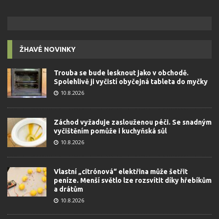
ŽHAVÉ NOVINKY
Trouba se bude lesknout jako v obchodě.
Spolehlivě ji vyčistí obyčejná tableta do myčky
10.8.2026
Záchod vyžaduje zaslouženou péči. Se snadným
vyčištěním pomůže i kuchyňská sůl
10.8.2026
Vlastní „citrónová“ elektřina může šetřit
peníze. Menší světlo lze rozsvítit díky hřebíkům
a drátům
10.8.2026