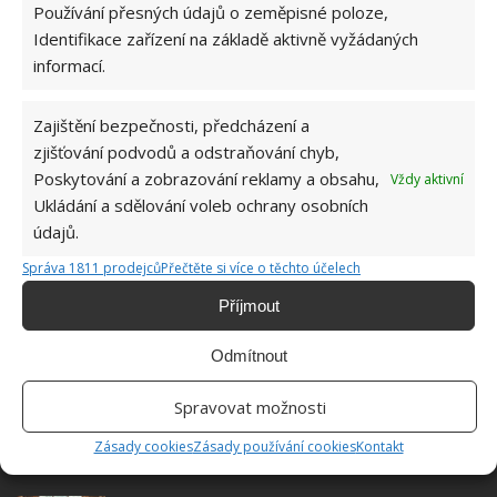
Používání přesných údajů o zeměpisné poloze,
Identifikace zařízení na základě aktivně vyžádaných
Hana Musilová
informací.
Do redakce Bydlimeutulne.cz se
přidala během svých studií a práce
Zajištění bezpečnosti, předcházení a
redaktorky ji tak nadchla, že se
zjišťování podvodů a odstraňování chyb,
rozhodla zůstat. Její v...
[Více o
Poskytování a zobrazování reklamy a obsahu,
Vždy aktivní
autorovi]
Ukládání a sdělování voleb ochrany osobních
údajů.
Správa 1811 prodejců
Přečtěte si více o těchto účelech
Příjmout
SOUVISEJÍCÍ ČLÁNKY
Odmítnout
Poctivá podzimní údržba zahrady. Dopřejte jí
Spravovat možnosti
vše, co potřebuje
Zásady cookies
Zásady používání cookies
Kontakt