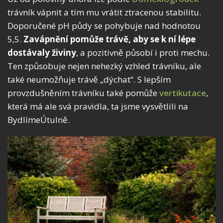
trávník vápnit a tím mu vrátit ztracenou stabilitu.
Doporučené pH půdy se pohybuje nad hodnotou
5,5.
Zavápnění pomůže trávě, aby se k ní lépe
dostávaly živiny
, a pozitivně působí i proti mechu.
Ten způsobuje nejen nehezký vzhled trávníku, ale
také neumožňuje trávě „dýchat“. S lepším
provzdušněním trávníku také pomůže
vertikutace
,
která má ale svá pravidla, ta jsme vysvětlili na
BydlímeÚtulně.