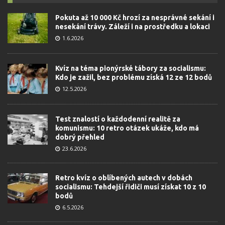
Pokuta až 10 000 Kč hrozí za nesprávné sekání i
nesekání trávy. Záleží i na prostředku a lokaci
1.6.2026
Kvíz na téma pionýrské tábory za socialismu:
Kdo je zažil, bez problému získá 12 ze 12 bodů
12.5.2026
Test znalostí o každodenní realitě za
komunismu: 10 retro otázek ukáže, kdo má
dobrý přehled
23.6.2026
Retro kvíz o oblíbených autech v dobách
socialismu: Tehdejší řidiči musí získat 10 z 10
bodů
6.5.2026