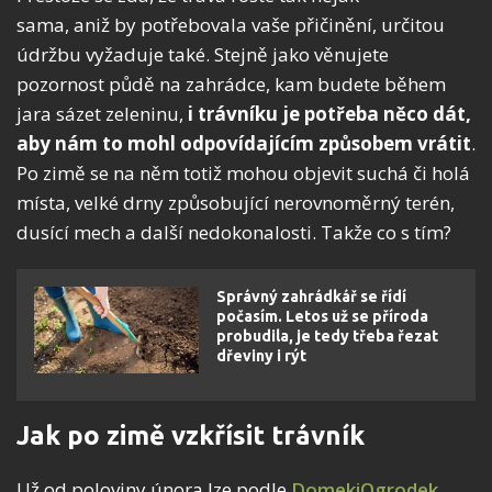
sama, aniž by potřebovala vaše přičinění, určitou
údržbu vyžaduje také. Stejně jako věnujete
pozornost půdě na zahrádce, kam budete během
jara sázet zeleninu,
i trávníku je potřeba něco dát,
aby nám to mohl odpovídajícím způsobem vrátit
.
Po zimě se na něm totiž mohou objevit suchá či holá
místa, velké drny způsobující nerovnoměrný terén,
dusící mech a další nedokonalosti. Takže co s tím?
Správný zahrádkář se řídí
počasím. Letos už se příroda
probudila, je tedy třeba řezat
dřeviny i rýt
Jak po zimě vzkřísit trávník
Už od poloviny února lze podle
DomekiOgrodek