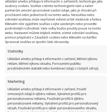
ukládání a/nebo přístupu k informacím o zařízeních, technologie jako
soubory cookies. Souhlas s těmito technologiemi nám a našim
partnerům umožní zpracovávat osobní údaje, jako je chování při
procházení nebo jedinečná ID na tomto webu. Nesouhlas nebo
odvolání souhlasu může nepříznivě ovlivnit určité vlastnosti a funkce.
Kliknutím níže vyjádřete souhlas s výše uvedeným nebo proveďte
podrobnější rozhodnutí. Vaše volby budou použity pouze na tomto
Fotografie: Pixabay
webu. Nastavení můžete kdykoli změnit, včetně odvolání souhlasu,
pomocí přepínačů v Zásadách cookies nebo kliknutím na tlačítko
Než použijete chemické prostředky
Spravovat souhlas ve spodní části obrazovky.
Statistiky
Na trhu jsou také chemické prostředky, které jsou
Ukládání a/nebo přístup k informacím v zařízení, Měření výkonu
přímo určeny k jednorázovému vyvaření konvice.
reklam, Měření výkonu obsahu, Porozumění publiku
V takovém případě může konvice vypadat jako nová,
prostřednictvím statistik nebo kombinací údajů z různých zdrojů.
ale po spláchnutí již nejste tak šetrní k životnímu
prostředí. Při použití octa, pasty nebo sody se tak
Marketing
můžete zachovat mnohem lépe a docílit stejných
Ukládání a/nebo přístup k informacím v zařízení, Použití
výsledků. Pokud se pro jejich použití přeci jen
omezených údajů k výběru reklam, Vytváření profilů pro
personalizovanou reklamu, Používání profilů k výběru
rozhodnete, neváhejte použít ochranné pomůcky.
personalizované reklamy, Vytváření profilů pro personalizovaný
obsah, Používání profilů pro výběr personalizovaného obsahu,