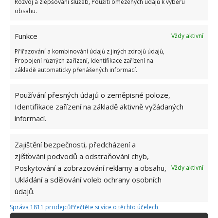
Rozvoj a zlepšování služeb, Použití omezených údajů k výběru
obsahu.
Funkce
Vždy aktivní
Přiřazování a kombinování údajů z jiných zdrojů údajů,
Propojení různých zařízení, Identifikace zařízení na
základě automaticky přenášených informací.
Používání přesných údajů o zeměpisné poloze,
Identifikace zařízení na základě aktivně vyžádaných
informací.
Zajištění bezpečnosti, předcházení a
zjišťování podvodů a odstraňování chyb,
Poskytování a zobrazování reklamy a obsahu,
Vždy aktivní
Ukládání a sdělování voleb ochrany osobních
ČIŠTĚNÍ
DOMÁCNOST
ÚDRŽBA
údajů.
Správa 1811 prodejců
Přečtěte si více o těchto účelech
VARNÁ KONVICE