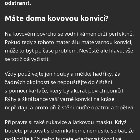
odstranit.
Máte doma kovovou konvici?
Na kovovém povrchu se vodní kámen drží perfektně.
Pokud tedy z tohoto materiálu máte varnou konvici,
může to být po čase problém. Nevěstě ale hlavu, vše
se totiž dá vyčistit.
Vždy používejte jen houby a měkké hadříky. Za
žádných okolností se nepouštějte do čištění
s pomocí kartáče, který by akorát povrch poničil.
Rýhy a škrábance vaší varné konvici na kráse
nepřidají, a proto při čistění buďte opatrní a trpěliví.
Připravte si také rukavice a látkovou masku. Když
budete pracovat s chemikáliemi, nemusíte se bát, že
poškodíte kůži nebo budete vdechovat škodlivé