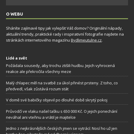
O WEBU
Sháníte zajímavé tipy jak vylepšit Váš domov? Originální nápady,
aktuální trendy, praktické rady i inspirativní fotografie najdete na
stránkách internetového magazínu
Bydlimeutulne.cz
.
Lidé a svět
Požádala sousedy, aby trochu ztišili hudbu. Jejich vyhrocená
reakce ale překročila všechny meze
Malý chlapec měl na svatbě za úkol přinést prsteny. Z toho, co
předvedl, však zůstává rozum stát
V domě své babičky objevil po dlouhé době skrytý pokoj
Průvodčí ve vlaku našel tašku s 650 000 Kč. O jejich ponechání
neváhal ani vteřinu a vrátil je majitelce
Jedno z nejkrásnějších českých jmen se vytrácí: Nosí ho už jen