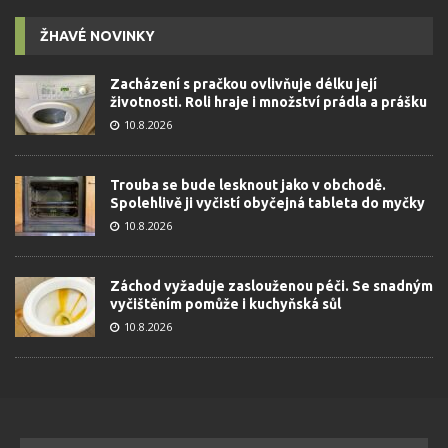
ŽHAVÉ NOVINKY
Zacházení s pračkou ovlivňuje délku její
životnosti. Roli hraje i množství prádla a prášku
10.8.2026
Trouba se bude lesknout jako v obchodě.
Spolehlivě ji vyčistí obyčejná tableta do myčky
10.8.2026
Záchod vyžaduje zaslouženou péči. Se snadným
vyčištěním pomůže i kuchyňská sůl
10.8.2026