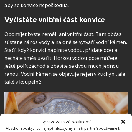
aby se konvice nepoškodila.
Vyčistěte vnitřní část konvice
Opomíjet byste neměli ani vnitřní část. Tam občas
zůstane nános vody a na dně se vytváří vodní kámen.
Stačí, když konvici naplníte vodou, přidáte ocet a
necháte směs uvařit. Horkou vodou poté můžete
ještě polít záchod a zbavíte se dvou much jednou
ranou. Vodní kámen se objevuje nejen v kuchyni, ale
také v koupelně.
Spravovat své soukromí
Abychom poskytli co nejlepší služby, my a naši partneři používáme k