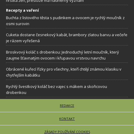
hrstka žen, přestože má nádherný význam
Recepty a vaření
Buchta z listového těsta s pudinkem a ovocem je rychlý moučník z
osmi surovin
Cuketa dostane česnekový kabát, brambory zlatou barvu a večeře
je rázem vyřešená
Broskvový koláč s drobenkou: Jednoduchý letní moučník, který
zaujme šťavnatým ovocem i křupavou vrstvou navrchu
Obrácené kuřecí řízky pro všechny, kteří chtějí známou klasiku v
chytřejším kabátku
Rychlý švestkový koláč bez vajec s mákem a skořicovou
drobenkou
REDAKCE
KONTAKT
ZÁSADY POUŽÍVÁNÍ COOKIES