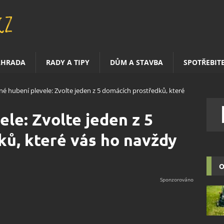
AHRADA
RADY A TIPY
DŮM A STAVBA
SPOTŘEBIT
né hubení plevele: Zvolte jeden z 5 domácích prostředků, které
le: Zvolte jeden z 5
ů, které vás ho navždy
O