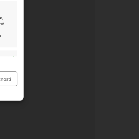
m,
ané
u
y aktivní
nosti
y aktivní