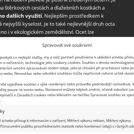
a štěrkových cestách a dlažebních kostkách a
 dalších využití
. Nejlepším prostředkem k
 nejvyšší kyselost. Je to také nejlevnější druh octa
leno i v ekologickém zemědělství. Ocet lze
dobích, ale nejlepší je zničit plevel dříve, než
Spravovat své soukromí
oskytli co nejlepší služby, my a naši partneři používáme k ukládání a/nebo příst
než starší a snáze se ničí octem. Nezapomeňte,
m o zařízeních, technologie jako soubory cookies. Souhlas s těmito technologiem
tnerům umožní zpracovávat osobní údaje, jako je chování při procházení nebo j
postřikujte plevel na záhonech nebo zeleninových
to webu. Nesouhlas nebo odvolání souhlasu může nepříznivě ovlivnit určité vlastn
 na to, aby se ocet při postřiku mezi řádky nedostal
 níže vyjádřete souhlas s výše uvedeným nebo proveďte podrobnější rozhodnutí. 
žity pouze na tomto webu. Nastavení můžete kdykoli změnit, včetně odvolání so
epínačů v Zásadách cookies nebo kliknutím na tlačítko Spravovat souhlas ve spod
.
iky
 a/nebo přístup k informacím v zařízení, Měření výkonu reklam, Měření výkonu
Porozumění publiku prostřednictvím statistik nebo kombinací údajů z různých zdr