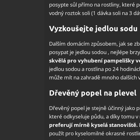
posypte sůl přímo na rostliny, které p
vodný roztok soli (1 dávka soli na 3 dá
Vyzkoušejte jedlou sodu
Dalším domácím způsobem, jak se zbav
posypat je jedlou sodou , nejlépe brzy
skvělá pro vyhubení pampelišky v
jedlou sodou a rostlina po 24 hodinác
může mít na zahradě mnoho dalších vy
Dřevěný popel na plevel
Dřevěný popel je stejně účinný jako 
které odkyseluje půdu, a díky tomu v n
preferují mírně kyselá stanoviště
použít pro kyselomilné okrasné rostl