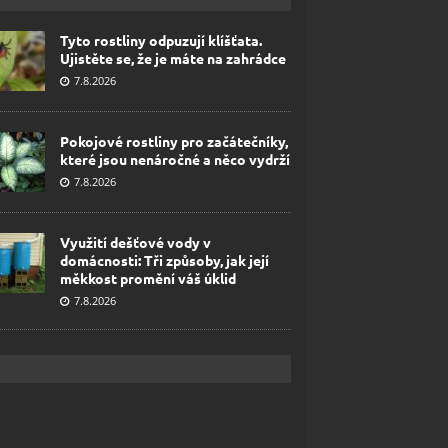
Tyto rostliny odpuzují klíšťata.
Ujistěte se, že je máte na zahrádce
7.8.2026
Pokojové rostliny pro začátečníky,
které jsou nenáročné a něco vydrží
7.8.2026
Využití dešťové vody v
domácnosti: Tři způsoby, jak její
měkkost promění váš úklid
7.8.2026