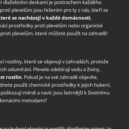
zi dlažebními deskami je postrachem každého
roti plevelům jsou řešením pro ty z nás, kteří se
 které se nacházejí v každé domácnosti
,
cí prostředky proti plevelům nebo organické
proti plevelům, které můžete použít na zahradě!
rostliny, které se objevují v zahradách, protože
jich odumírání. Plevele odebírají vodu a živiny,
t rostlin
. Pokud je na své zahradě objevíte,
dnete použít chemické prostředky k jejich hubení,
y poškozují méně a navíc jsou šetrnější k životnímu
ům domácími metodami?
a hubení plevele je postřik zředěným octem. Je