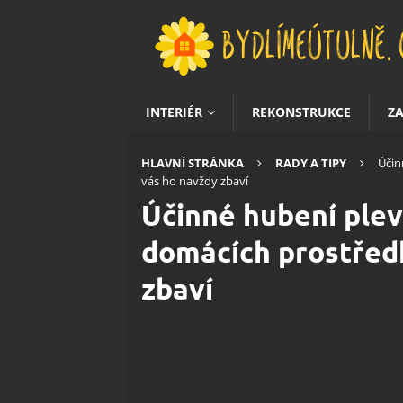
INTERIÉR
REKONSTRUKCE
Z
HLAVNÍ STRÁNKA
RADY A TIPY
Účin
vás ho navždy zbaví
Účinné hubení pleve
domácích prostředk
zbaví