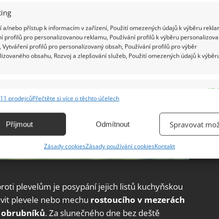
ing
 a/nebo přístup k informacím v zařízení, Použití omezených údajů k výběru rekla
í profilů pro personalizovanou reklamu, Používání profilů k výběru personalizov
 Vytváření profilů pro personalizovaný obsah, Používání profilů pro výběr
lizovaného obsahu, Rozvoj a zlepšování služeb, Použití omezených údajů k výběr
e
Vžd
11 prodejců
Přečtěte si více o těchto účelech
ání a kombinování údajů z jiných zdrojů údajů, Propojení různých zařízení,
kace zařízení na základě automaticky přenášených informací.
Spravovat mož
Příjmout
Odmítnout
ání přesných údajů o zeměpisné poloze, Identifikace zařízení na
Zásady cookies
Zásady používání cookies
Kontakt
ě aktivně vyžádaných informací.
ění bezpečnosti, předcházení a zjišťování podvodů a
ti plevelům je posypání jejich listů kuchyňskou
ňování chyb, Poskytování a zobrazování reklamy a obsahu,
Vžd
vit plevele nebo mechu
rostoucího v mezerách
ní a sdělování voleb ochrany osobních údajů.
 obrubníků
. Za slunečného dne bez deště