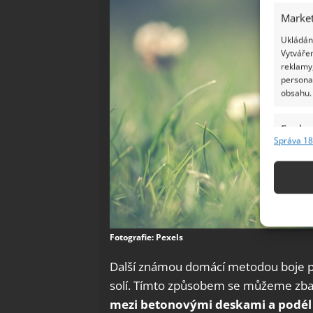
Market
Ukládání
Vytvářen
reklamy,
persona
obsahu.
Funkc
Správa 18
Přiřazov
Identifi
Použív
základ
Fotografie: Pexels
Zajišt
Další známou domácí metodou boje pro
odstra
solí. Tímto způsobem se můžeme zba
Ukládá
mezi betonovými deskami a podél