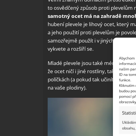
to osvědčený způsob proti plevelům n
samotný ocet má na zahradě mnoho
hubení plevele je lihový ocet, který má
a jeho použití proti plevelům je povo
samozřejmě použít i v jiných ročních ob
vykvete a rozšíří se.
Abychom p
Mladé plevele jsou také méně odolné 
informací
našim par
že ocet ničí i jiné rostliny, takže ne
ID na tom
políčkách (a pokud tak učiníte, dbejte
funkce.
Kliknutím
na vaše plodiny).
budou pou
pomocí př
obrazovky
Statist
Ukládání
obsahu, 