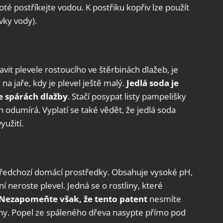
oté postříkejte vodou. K postřiku kopřiv lze použít
vky vody).
it plevele rostoucího ve štěrbinách dlažeb, je
 na jaře, kdy je plevel ještě malý.
Jedlá soda je
e spárách dlažby
. Stačí posypat listy pampelišky
h odumírá. Vyplatí se také vědět, že jedlá soda
užití.
předchozí domácí prostředky. Obsahuje vysoké pH,
í neroste plevel. Jedná se o rostliny, které
. Nezapomeňte však, že tento patent
nesmíte
iny. Popel ze spáleného dřeva nasypte přímo pod