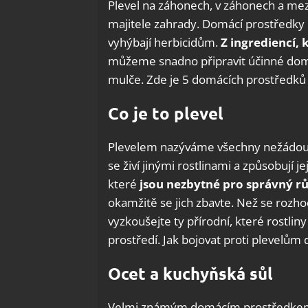
Plevel na záhonech, v záhonech a me
majitele zahrady. Domácí prostředky p
vyhýbají herbicidům.
Z ingrediencí,
můžeme snadno připravit účinné domá
mulče. Zde je 5 domácích prostředků 
Co je to plevel
Plevelem nazýváme všechny nežádoucí 
se živí jinými rostlinami a způsobují je
které
jsou nezbytné pro správný růs
okamžitě se jich zbavte. Než se rozho
vyzkoušejte ty přírodní, které rostlin
prostředí. Jak bojovat proti plevel
Ocet a kuchyňská sůl
Velmi známým domácím prostředkem n