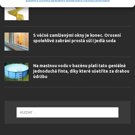
zahrada ve 4 krocích
S věčně zamlženými okny je konec. Orosení
spolehlivě zabrání prostá sůl i jedlá soda
Na mastnou vodu v bazénu platí tato geniálně
jednoduchá finta, díky které ušetříte za drahou
údržbu