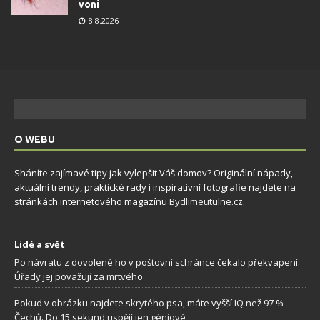
voní
8.8.2026
O WEBU
Sháníte zajímavé tipy jak vylepšit Váš domov? Originální nápady,
aktuální trendy, praktické rady i inspirativní fotografie najdete na
stránkách internetového magazínu
Bydlimeutulne.cz
.
Lidé a svět
Po návratu z dovolené ho v poštovní schránce čekalo překvapení.
Úřady jej považují za mrtvého
Pokud v obrázku najdete skrytého psa, máte vyšší IQ než 97 %
Čechů. Do 15 sekund uspějí jen géniové