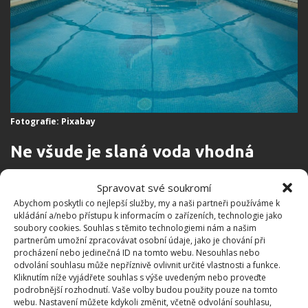
Fotografie: Pixabay
Ne všude je slaná voda vhodná
Slaná voda nesvědčí nerezovým povrchům. V případě
Spravovat své soukromí
Abychom poskytli co nejlepší služby, my a naši partneři používáme k
zájmu o slanou vodu v bazénu budete muset vyměnit
ukládání a/nebo přístupu k informacím o zařízeních, technologie jako
nerezovou ocel za plast nebo titanovou ocel. Nehodí se
soubory cookies. Souhlas s těmito technologiemi nám a našim
partnerům umožní zpracovávat osobní údaje, jako je chování při
také do bazénů s plechovými stěnami. Vhodná je pro
procházení nebo jedinečná ID na tomto webu. Nesouhlas nebo
sklolaminatové kompozitní bazény.
odvolání souhlasu může nepříznivě ovlivnit určité vlastnosti a funkce.
Kliknutím níže vyjádřete souhlas s výše uvedeným nebo proveďte
podrobnější rozhodnutí. Vaše volby budou použity pouze na tomto
Instalace solonizační jednotky
webu. Nastavení můžete kdykoli změnit, včetně odvolání souhlasu,