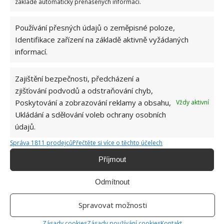
základě automaticky přenášených informací.
Používání přesných údajů o zeměpisné poloze,
Identifikace zařízení na základě aktivně vyžádaných
informací.
Zajištění bezpečnosti, předcházení a
zjišťování podvodů a odstraňování chyb,
Poskytování a zobrazování reklamy a obsahu,
Vždy aktivní
Ukládání a sdělování voleb ochrany osobních
údajů.
Správa 1811 prodejců
Přečtěte si více o těchto účelech
BAZÉN
SŮL
VODA
Příjmout
Odmítnout
SOUVISEJÍCÍ ČLÁNKY
Spravovat možnosti
Zásady cookies
Zásady používání cookies
Kontakt
Domky a skluzavky pro vaše děti aneb veselá