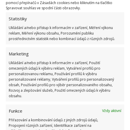
pomocí přepínačů v Zásadách cookies nebo kliknutím na tlačítko
Spravovat souhlas ve spodní části obrazovky.
Pomůže vám buď odborník nebo se můžete pustit do
díla sami, pokud si troufáte. Zapotřebí je technologická
Statistiky
šachta, kde se solonizační jednotka upevňuje. Výrobce
Ukládání a/nebo přístup k informacím v zařízení, Měření výkonu
reklam, Měření výkonu obsahu, Porozumění publiku
uvádí pokyny krok za krokem.
prostřednictvím statistik nebo kombinací údajů z různých zdrojů.
Správná velikost solonizátoru závisí na velikosti
Marketing
vašeho bazénu. Je dobré vědět, že se nejedná o příliš
Ukládání a/nebo přístup k informacím v zařízení, Použití
levnou záležitost. Nicméně z dlouhodobého hlediska se
omezených údajů k výběru reklam, Vytváření profilů pro
rozhodně vyplatí, jelikož už nebudete muset řešit nákup
personalizovanou reklamu, Používání profilů k výběru
personalizované reklamy, Vytváření profilů pro personalizovaný
chemie do bazénu. Mimo to nebudete muset řešit téměř
obsah, Používání profilů pro výběr personalizovaného obsahu,
vůbec desinfekci, protože solonizátor funguje neustále.
Rozvoj a zlepšování služeb, Použití omezených údajů k výběru
obsahu.
Funkce
Vždy aktivní
Přiřazování a kombinování údajů z jiných zdrojů údajů,
Propojení různých zařízení, Identifikace zařízení na