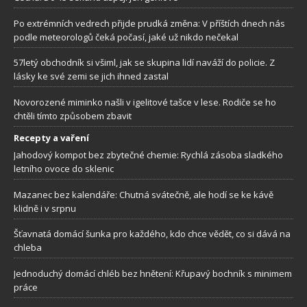
Po extrémních vedrech přijde prudká změna: V příštích dnech nás
podle meteorologů čeká počasí, jaké už nikdo nečekal
57letý obchodník si všiml, jak se skupina lidí naváží do policie. Z
lásky ke své zemi se jich ihned zastal
Novorozené miminko našli v igelitové tašce v lese. Rodiče se ho
chtěli tímto způsobem zbavit
Recepty a vaření
Jahodový kompot bez zbytečné chemie: Rychlá zásoba sladkého
letního ovoce do sklenic
Mazanec bez kalendáře: Chutná svátečně, ale hodí se ke kávě
klidně i v srpnu
Šťavnatá domácí šunka pro každého, kdo chce vědět, co si dává na
chleba
Jednoduchý domácí chléb bez hnětení: Křupavý bochník s minimem
práce