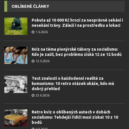
OBLÍBENÉ ČLÁNKY
Pokuta až 10 000 Kč hrozí za nesprávné sekání i
nesekání trávy. Záleží i na prostředku a lokaci
1.6.2026
Kvíz na téma pionýrské tábory za socialismu:
Kdo je zažil, bez problému získá 12 ze 12 bodů
12.5.2026
Test znalostí o každodenní realitě za
komunismu: 10 retro otázek ukáže, kdo má
dobrý přehled
23.6.2026
Retro kvíz o oblíbených autech v dobách
socialismu: Tehdejší řidiči musí získat 10 z 10
bodů
6.5.2026