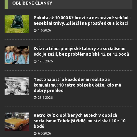
OBLÍBENÉ ČLÁNKY
Pokuta až 10 000 Kč hrozí za nesprávné sekání i
nesekání trávy. Záleží i na prostředku a lokaci
1.6.2026
Kvíz na téma pionýrské tábory za socialismu:
Kdo je zažil, bez problému získá 12 ze 12 bodů
12.5.2026
Test znalostí o každodenní realitě za
komunismu: 10 retro otázek ukáže, kdo má
dobrý přehled
23.6.2026
Retro kvíz o oblíbených autech v dobách
socialismu: Tehdejší řidiči musí získat 10 z 10
bodů
6.5.2026