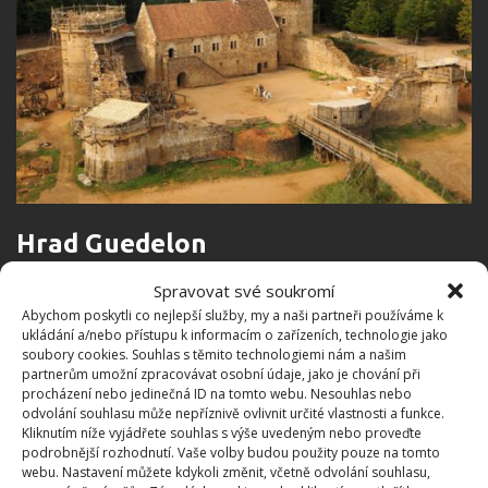
Hrad Guedelon
Spravovat své soukromí
Stejně jako historický, i tento používá stejné
Abychom poskytli co nejlepší služby, my a naši partneři používáme k
označení. A to Guedelon. Podle dochovaných
ukládání a/nebo přístupu k informacím o zařízeních, technologie jako
záznamů se ten původní začal stavět v roce 1228 a
soubory cookies. Souhlas s těmito technologiemi nám a našim
partnerům umožní zpracovávat osobní údaje, jako je chování při
tempo postupovalo přibližně stejně, jako je tomu i
procházení nebo jedinečná ID na tomto webu. Nesouhlas nebo
v dnešní době. Během jednotlivých prací si
odvolání souhlasu může nepříznivě ovlivnit určité vlastnosti a funkce.
Kliknutím níže vyjádřete souhlas s výše uvedeným nebo proveďte
dobrovolníci uvědomili nejenom to, že stavět hrad
podrobnější rozhodnutí. Vaše volby budou použity pouze na tomto
není nic snadného, ale i to, že museli v průběhu
webu. Nastavení můžete kdykoli změnit, včetně odvolání souhlasu,