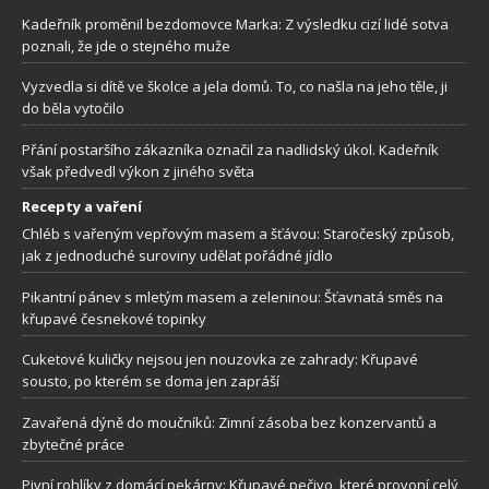
Kadeřník proměnil bezdomovce Marka: Z výsledku cizí lidé sotva
poznali, že jde o stejného muže
Vyzvedla si dítě ve školce a jela domů. To, co našla na jeho těle, ji
do běla vytočilo
Přání postaršího zákazníka označil za nadlidský úkol. Kadeřník
však předvedl výkon z jiného světa
Recepty a vaření
Chléb s vařeným vepřovým masem a šťávou: Staročeský způsob,
jak z jednoduché suroviny udělat pořádné jídlo
Pikantní pánev s mletým masem a zeleninou: Šťavnatá směs na
křupavé česnekové topinky
Cuketové kuličky nejsou jen nouzovka ze zahrady: Křupavé
sousto, po kterém se doma jen zapráší
Zavařená dýně do moučníků: Zimní zásoba bez konzervantů a
zbytečné práce
Pivní rohlíky z domácí pekárny: Křupavé pečivo, které provoní celý