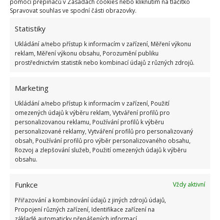
pomocí přepínačů v Zásadách cookies nebo kliknutím na tlačítko
realizace změnit celou řadu postupů, a to hlavně
Spravovat souhlas ve spodní části obrazovky.
proto, aby stavba opravdu odpovídala tomu, jak
Statistiky
bylo v minulosti reálné stavět. Unikátní je na hradu
Ukládání a/nebo přístup k informacím v zařízení, Měření výkonu
také to, že se jedné o zcela unikátní projekt, který
reklam, Měření výkonu obsahu, Porozumění publiku
minimálně v Evropě nemá obdoby.
prostřednictvím statistik nebo kombinací údajů z různých zdrojů.
Marketing
Ukládání a/nebo přístup k informacím v zařízení, Použití
omezených údajů k výběru reklam, Vytváření profilů pro
personalizovanou reklamu, Používání profilů k výběru
personalizované reklamy, Vytváření profilů pro personalizovaný
obsah, Používání profilů pro výběr personalizovaného obsahu,
Rozvoj a zlepšování služeb, Použití omezených údajů k výběru
obsahu.
Funkce
Vždy aktivní
Přiřazování a kombinování údajů z jiných zdrojů údajů,
Propojení různých zařízení, Identifikace zařízení na
základě automaticky přenášených informací.