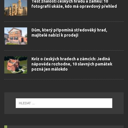
Test znalostí českých hradů a zámků: 10
fotografií ukáže, kdo má opravdový přehled
Dům, který připomíná středověký hrad,
majitelé nabízí k prodeji
Kvíz o českých hradech a zámcích: Jediná
nápověda rozhodne, 10 slavných památek
pozná jen málokdo