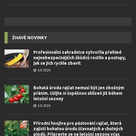
ŽHAVÉ NOVINKY
Profesionální zahradnice vytvořila přehled
nejnebezpečnějších škůdců rostlin a postupy,
jak se jich rychle zbavit
6.8.2026
Bohatá úroda rajčat nemusí být jen zbožným
přáním. Užijte si úspěšnou sklizeň již během
letošní sezony
6.8.2026
Přírodní hnojiva pro pěstování rajčat, která
zajistí bohatou úrodu šťavnatých a chutných
plodů. Připravte se na letošní sezonu včas