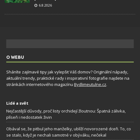
6.8.2026
O WEBU
Sháníte zajímavé tipy jak vylepšit Váš domov? Originální nápady,
aktuální trendy, praktické rady i inspirativní fotografie najdete na
stránkách internetového magazínu
Bydlimeutulne.cz
.
Lidé a svět
Nejčastější důvody, proč listy orchidejí žloutnou: Špatná zálivka,
plíseň i nedostatek živin
Obával se, že pitbul jeho manželky, ublíží novorozené dceři. To, co
se stalo, když je nechali samotné v obýváku, nečekal