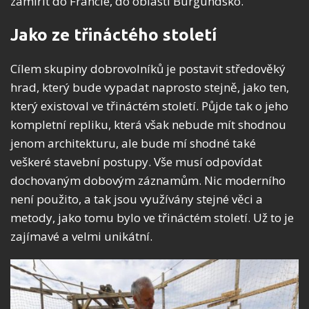
zamířit do Francie, do oblasti Burgundsko.
Jako ze třináctého století
Cílem skupiny dobrovolníků je postavit středověký
hrad, který bude vypadat naprosto stejně, jako ten,
který existoval ve třináctém století. Půjde tak o jeho
kompletní repliku, která však nebude mít shodnou
jenom architekturu, ale bude mí shodné také
veškeré stavební postupy. Vše musí odpovídat
dochovaným dobovým záznamům. Nic moderního
není použito, a tak jsou využívány stejné věci a
metody, jako tomu bylo ve třináctém století. Už to je
zajímavé a velmi unikátní.