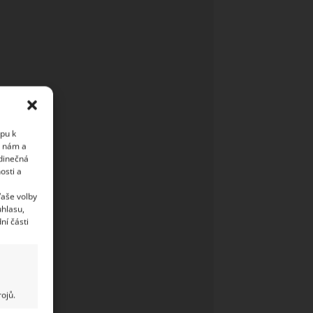
upu k
i nám a
edinečná
osti a
Vaše volby
uhlasu,
ní části
ojů.