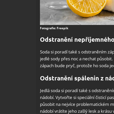
Fotografie: Freepik
Odstranění nepříjemného
Soda si poradí také s odstraněním záp
jedlé sody přes noc a nechat působit.
zápach bude pryč, protože ho soda j
Odstranění spálenin z ná
Jedlá soda si poradí také s odstranění
nádobí. Vytvořte si speciální čisticí 
působit na nejvíce problematickém mís
nádobí vrátíte jeho zašlý lesk a krásu