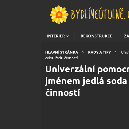
INTERIÉR
REKONSTRUKCE
Z
HLAVNÍ STRÁNKA
RADY A TIPY
Univ
celou řadu činností
Univerzální pomocn
jménem jedlá soda 
činností