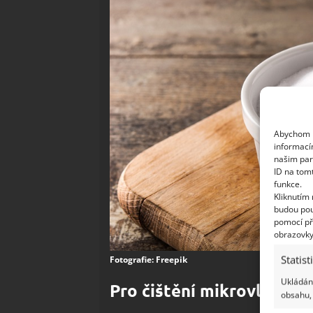
Abychom p
informací
našim par
ID na tom
funkce.
Kliknutím
budou pou
pomocí př
obrazovky
Statist
Fotografie: Freepik
Ukládání
Pro čištění mikrovlnné t
obsahu, 