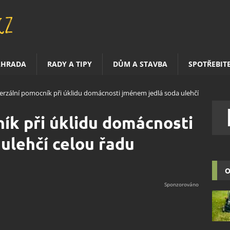
AHRADA
RADY A TIPY
DŮM A STAVBA
SPOTŘEBIT
erzální pomocník při úklidu domácnosti jménem jedlá soda ulehčí
ík při úklidu domácnosti
ulehčí celou řadu
O