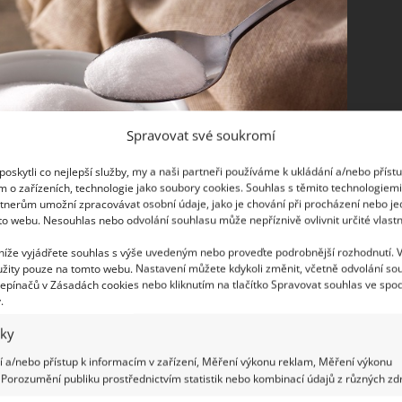
Spravovat své soukromí
oskytli co nejlepší služby, my a naši partneři používáme k ukládání a/nebo příst
m o zařízeních, technologie jako soubory cookies. Souhlas s těmito technologiem
tnerům umožní zpracovávat osobní údaje, jako je chování při procházení nebo j
to webu. Nesouhlas nebo odvolání souhlasu může nepříznivě ovlivnit určité vlastn
 níže vyjádřete souhlas s výše uvedeným nebo proveďte podrobnější rozhodnutí. 
žity pouze na tomto webu. Nastavení můžete kdykoli změnit, včetně odvolání so
epínačů v Zásadách cookies nebo kliknutím na tlačítko Spravovat souhlas ve spod
.
iky
 a/nebo přístup k informacím v zařízení, Měření výkonu reklam, Měření výkonu
rouby
Porozumění publiku prostřednictvím statistik nebo kombinací údajů z různých zdr