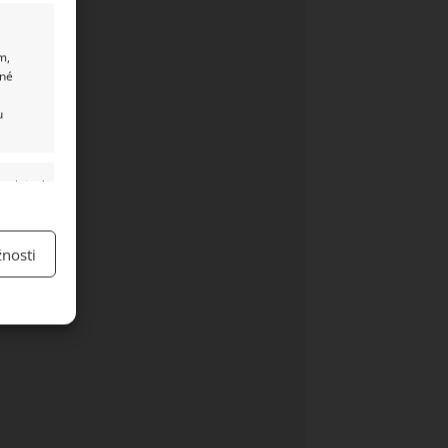
m,
ané
u
y aktivní
nosti
y aktivní