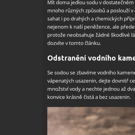
Mít doma jedlou sodu v dostatečném mn
mnoho různých způsobů a poslouží v
sahat i po drahých a chemických přípr
nejenom k naší peněžence, ale předev
protože neobsahuje žádné škodlivé lá
dozvíte v tomto článku.
Odstranění vodního kame
Se sodou se zbavíme vodního kamene z
vápenatých usazenin, dejte dovnitř ce
množství vody a nechte jednou až dvakr
konvice krásně čistá a bez usazenin.