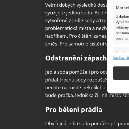
Velmi dobých výsledků dosáhnete při 
Market
využijete jedlou sodu. Budete potřebo
Ukládání
vytvořené z jedlé sody a trochy vody
Vytvářen
problematická místa a nechte chvíli p
reklamy,
persona
hadříkem. Pro čištění zanesených sp
obsahu.
směs. Pro samotné čištění využijte hr
Funkc
Odstranění zápachu z pr
Správa 18
Přiřazov
Identifi
Jedlá soda pomůže i pro odstranění ne
přidat trochu sody rozpuštěné ve vo
Použív
nechte na místě několik hodin a post
základ
bude pračka, lednička či jiné místo 
Zajišt
Pro bělení prádla
odstra
Ukládá
Obyčejná jedlá soda pomůže při praní 