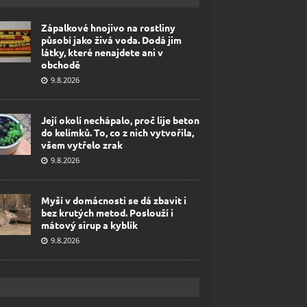
Zápalkové hnojivo na rostliny
působí jako živá voda. Dodá jim
látky, které nenajdete ani v
obchodě
9.8.2026
Její okolí nechápalo, proč lije beton
do kelímků. To, co z nich vytvořila,
všem vytřelo zrak
9.8.2026
Myší v domácnosti se dá zbavit i
bez krutých metod. Poslouží i
mátový sirup a kyblík
9.8.2026