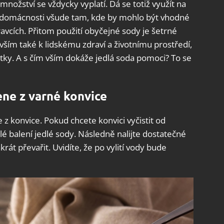
ožství se vždycky vyplatí. Dá se totiž využít na
 domácnosti všude tam, kde by mohlo být vhodné
avcích. Přitom použití obyčejné sody je šetrné
ším také k lidskému zdraví a životnímu prostředí,
tky. A s čím vším dokáže jedlá soda pomoci? To se
ne z varné konvice
 konvice. Pokud chcete konvici vyčistit od
lé balení jedlé sody. Následně nalijte dostatečné
át převařit. Uvidíte, že po vylití vody bude