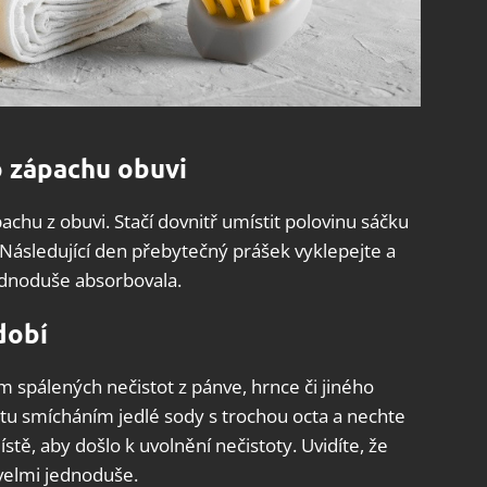
 zápachu obuvi
achu z obuvi. Stačí dovnitř umístit polovinu sáčku
 Následující den přebytečný prášek vyklepejte a
ednoduše absorbovala.
dobí
m spálených nečistot z pánve, hrnce či jiného
pastu smícháním jedlé sody s trochou octa a nechte
tě, aby došlo k uvolnění nečistoty. Uvidíte, že
 velmi jednoduše.