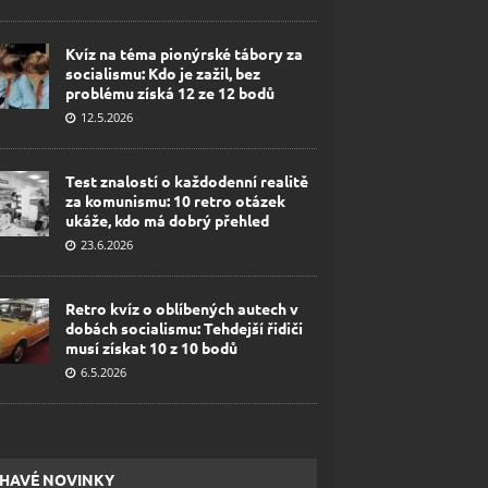
Kvíz na téma pionýrské tábory za
socialismu: Kdo je zažil, bez
problému získá 12 ze 12 bodů
12.5.2026
Test znalostí o každodenní realitě
za komunismu: 10 retro otázek
ukáže, kdo má dobrý přehled
23.6.2026
Retro kvíz o oblíbených autech v
dobách socialismu: Tehdejší řidiči
musí získat 10 z 10 bodů
6.5.2026
HAVÉ NOVINKY