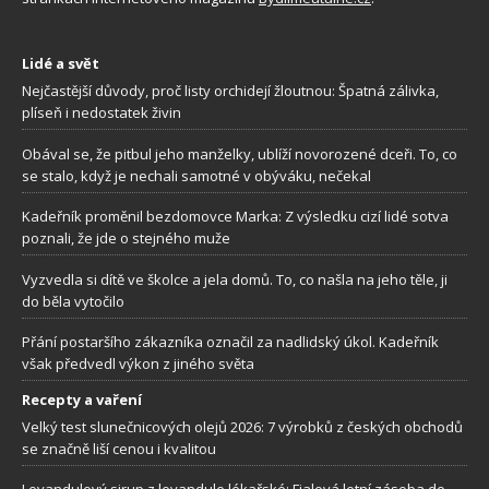
Lidé a svět
Nejčastější důvody, proč listy orchidejí žloutnou: Špatná zálivka,
plíseň i nedostatek živin
Obával se, že pitbul jeho manželky, ublíží novorozené dceři. To, co
se stalo, když je nechali samotné v obýváku, nečekal
Kadeřník proměnil bezdomovce Marka: Z výsledku cizí lidé sotva
poznali, že jde o stejného muže
Vyzvedla si dítě ve školce a jela domů. To, co našla na jeho těle, ji
do běla vytočilo
Přání postaršího zákazníka označil za nadlidský úkol. Kadeřník
však předvedl výkon z jiného světa
Recepty a vaření
Velký test slunečnicových olejů 2026: 7 výrobků z českých obchodů
se značně liší cenou i kvalitou