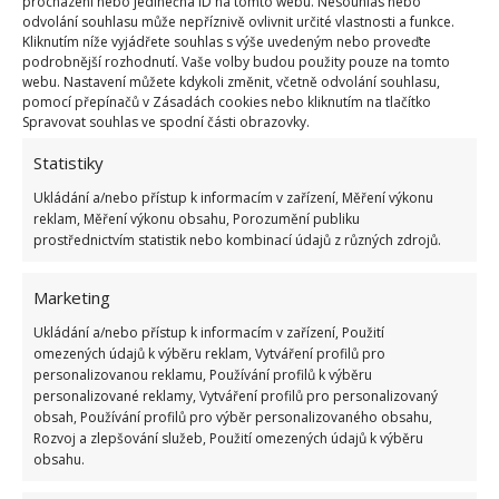
procházení nebo jedinečná ID na tomto webu. Nesouhlas nebo
odvolání souhlasu může nepříznivě ovlivnit určité vlastnosti a funkce.
hnojivo fitosporinu. Poté je ponořte do tekutého jílu
Kliknutím níže vyjádřete souhlas s výše uvedeným nebo proveďte
či jiné směsi obsahující potřebné minerály.
podrobnější rozhodnutí. Vaše volby budou použity pouze na tomto
webu. Nastavení můžete kdykoli změnit, včetně odvolání souhlasu,
pomocí přepínačů v Zásadách cookies nebo kliknutím na tlačítko
Výsadba
Spravovat souhlas ve spodní části obrazovky.
Statistiky
V zemi vyhlubte otvor o trochu větší, než je šířka
kořenového systému. Hloubka jámy by se měla
Ukládání a/nebo přístup k informacím v zařízení, Měření výkonu
reklam, Měření výkonu obsahu, Porozumění publiku
odvíjet od délky kořenů + 5 cm. Do vzniklého otvoru
prostřednictvím statistik nebo kombinací údajů z různých zdrojů.
vložte sazenici tak, aby se její kořeny usadily bez
poškození.
Marketing
Ukládání a/nebo přístup k informacím v zařízení, Použití
omezených údajů k výběru reklam, Vytváření profilů pro
personalizovanou reklamu, Používání profilů k výběru
personalizované reklamy, Vytváření profilů pro personalizovaný
obsah, Používání profilů pro výběr personalizovaného obsahu,
Rozvoj a zlepšování služeb, Použití omezených údajů k výběru
obsahu.