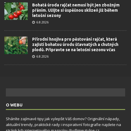
Bohatá úroda rajčat nemusí být jen zbožným
přáním. Užijte si úspěšnou sklizeň již během
letošní sezony
6.8.2026
Přírodní hnojiva pro pěstování rajčat, která
zajistí bohatou úrodu šťavnatých a chutných
plodů. Připravte se na letošní sezonu včas
6.8.2026
O WEBU
Sháníte zajímavé tipy jak vylepšit Váš domov? Originální nápady,
aktuální trendy, praktické rady i inspirativní fotografie najdete na
stránkách internetového magazínu
Bydlimeutulne.cz
.