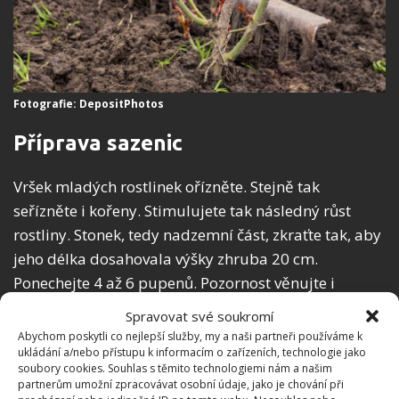
Fotografie: DepositPhotos
Příprava sazenic
Vršek mladých rostlinek ořízněte. Stejně tak
seřízněte i kořeny. Stimulujete tak následný růst
rostliny. Stonek, tedy nadzemní část, zkraťte tak, aby
jeho délka dosahovala výšky zhruba 20 cm.
Ponechejte 4 až 6 pupenů. Pozornost věnujte i
kořenům – ty pečlivě zkontrolujte a odřízněte
Spravovat své soukromí
všechny suché části.
Abychom poskytli co nejlepší služby, my a naši partneři používáme k
ukládání a/nebo přístupu k informacím o zařízeních, technologie jako
soubory cookies. Souhlas s těmito technologiemi nám a našim
Před samotnou výsadbou pojistěte přežití rostliny
partnerům umožní zpracovávat osobní údaje, jako je chování při
ošetřením jejích kořenů. K tomu můžete využít