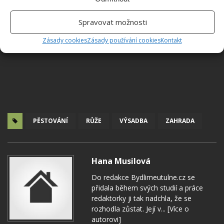
Spravovat možnosti
Zásady cookies
Zásady používání cookies
Kontakt
PĚSTOVÁNÍ
RŮŽE
VÝSADBA
ZAHRADA
Hana Musilová
Do redakce Bydlimeutulne.cz se
přidala během svých studií a práce
redaktorky ji tak nadchla, že se
rozhodla zůstat. Její v...
[Více o
autorovi]