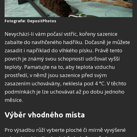
Fotografie: DepositPhotos
Nevychází-li vám počasí vstříc, kořeny sazenice
zabalte do navlhčeného hadříku. Dočasně je můžete
zasadit i například do vlhkého písku. Právě tento
povrch je známý svou schopností udržovat vyšší
teploty. Pamatujte na to, aby teplota vzduchu
prostředí, v němž jsou sazenice před svým
zasazením uchovávány, neklesla pod 4 °C. V těchto
podmínkách je lze uchovávat až po dobu jednoho
měsíce.
Výběr vhodného místa
Pro výsadbu růží vyberte ploché či mírně vyvýšené