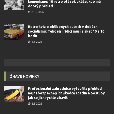
komunismu: 10 retro otázek ukáže, kdo má
dobrý přehled
23.6.2026
Retro kvíz o oblíbených autech v dobách
socialismu: Tehdejší řidiči musí získat 10 z 10
bodů
6.5.2026
ŽHAVÉ NOVINKY
Profesionální zahradnice vytvořila přehled
nejnebezpečnějších škůdců rostlin a postupy,
jak se jich rychle zbavit
6.8.2026