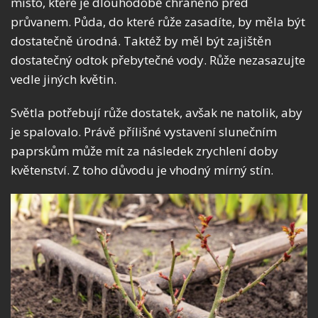
místo, které je dlouhodobě chráněno před
průvanem. Půda, do které růže zasadíte, by měla být
dostatečně úrodná. Taktéž by měl být zajištěn
dostatečný odtok přebytečné vody. Růže nezasazujte
vedle jiných květin.
Světla potřebují růže dostatek, avšak ne natolik, aby
je spalovalo. Právě přílišné vystavení slunečním
paprskům může mít za následek zrychlení doby
květenství. Z toho důvodu je vhodný mírný stín.