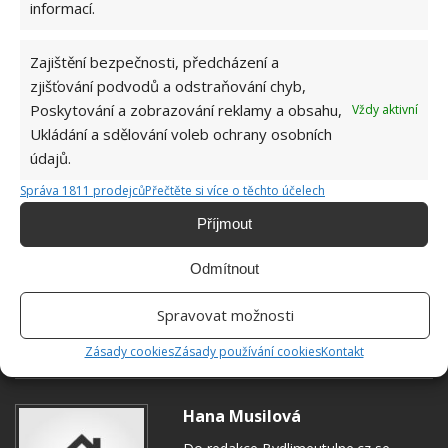
informací.
Zajištění bezpečnosti, předcházení a
zjišťování podvodů a odstraňování chyb,
Poskytování a zobrazování reklamy a obsahu,
Vždy aktivní
Ukládání a sdělování voleb ochrany osobních
údajů.
Správa 1811 prodejců
Přečtěte si více o těchto účelech
Příjmout
Odmítnout
BANÁNY
HNOJIVO
OVOCE
ROSTLINY
Spravovat možnosti
ZAHRADA
Zásady cookies
Zásady používání cookies
Kontakt
Hana Musilová