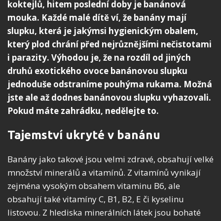
koktejlů, hitem poslední doby je banánová
mouka. Každé malé dítě ví, že banány mají
slupku, která je jakýmsi hygienickým obalem,
který plod chrání před nejrůznějšími nečistotami
i parazity. Výhodou je, že na rozdíl od jiných
druhů exotického ovoce banánovou slupku
jednoduše odstraníme pouhýma rukama. Možná
jste ale až dodnes banánovou slupku vyhazovali.
Pokud máte zahrádku, nedělejte to.
Tajemství ukryté v banánu
Banány jako takové jsou velmi zdravé, obsahují velké
množství minerálů a vitamínů. Z vitamínů vynikají
zejména vysokým obsahem vitaminu B6, ale
obsahují také vitamíny C, B1, B2, E či kyselinu
listovou. Z hlediska minerálních látek jsou bohaté