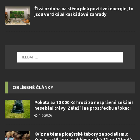
Živá ozdoba na stěnu plná pozitivní energie, to
jsou vertikální kaskádové zahrady
OBLÍBENÉ ČLÁNKY
Pokuta až 10 000 Kč hrozí za nesprávné sekání i
nesekání trávy. Záleží i na prostředku a lokaci
1.6.2026
Kvíz na téma pionýrské tábory za socialismu:
Kdo je zažil, bez problému získá 12 ze 12 bodů