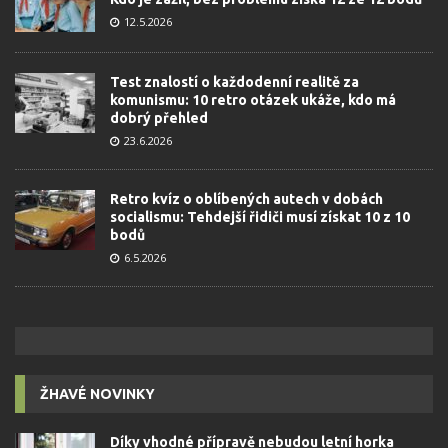
12.5.2026
Test znalostí o každodenní realitě za
komunismu: 10 retro otázek ukáže, kdo má
dobrý přehled
23.6.2026
Retro kvíz o oblíbených autech v dobách
socialismu: Tehdejší řidiči musí získat 10 z 10
bodů
6.5.2026
ŽHAVÉ NOVINKY
Díky vhodné přípravě nebudou letní horka