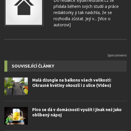
Do redakce Bydlimeutulne.cz se
přidala během svých studií a práce
redaktorky ji tak nadchla, že se
rozhodla zůstat. Její v...
[Více o
autorovi]
SOUVISEJÍCÍ ČLÁNKY
Malá džungle na balkonu všech velikostí:
Okrasné květiny okouzlí i z ulice (Video)
Pivo se dá v domácnosti využít i jinak než jako
oblíbený nápoj