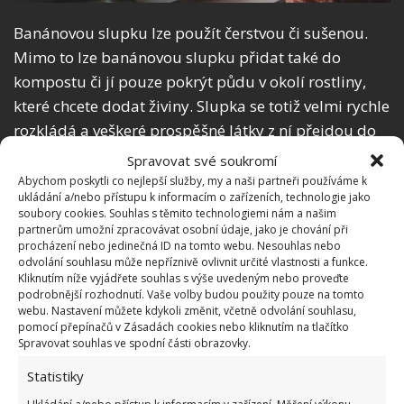
Banánovou slupku lze použít čerstvou či sušenou.
Mimo to lze banánovou slupku přidat také do
kompostu či jí pouze pokrýt půdu v okolí rostliny,
které chcete dodat živiny. Slupka se totiž velmi rychle
rozkládá a veškeré prospěšné látky z ní přejdou do
půdy.
Spravovat své soukromí
Abychom poskytli co nejlepší služby, my a naši partneři používáme k
Příprava hnojiva z banánové slupky
ukládání a/nebo přístupu k informacím o zařízeních, technologie jako
soubory cookies. Souhlas s těmito technologiemi nám a našim
partnerům umožní zpracovávat osobní údaje, jako je chování při
V případě čerstvých banánových slupek se
procházení nebo jedinečná ID na tomto webu. Nesouhlas nebo
odvolání souhlasu může nepříznivě ovlivnit určité vlastnosti a funkce.
doporučuje jejich namočení do vody o pokojové
Kliknutím níže vyjádřete souhlas s výše uvedeným nebo proveďte
teplotě. Na tři litry vody použijte tři slupky z banánu
podrobnější rozhodnutí. Vaše volby budou použity pouze na tomto
webu. Nastavení můžete kdykoli změnit, včetně odvolání souhlasu,
a nechte ve vodě louhovat po dobu tří dnů. Následně
pomocí přepínačů v Zásadách cookies nebo kliknutím na tlačítko
roztok zřeďte vodou v poměru jedna ku jedné a
Spravovat souhlas ve spodní části obrazovky.
zalijte vaše rostliny a zeleninu jako obvykle.
Statistiky