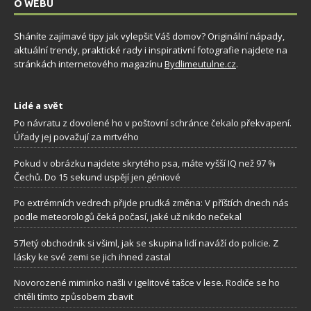
O WEBU
Sháníte zajímavé tipy jak vylepšit Váš domov? Originální nápady,
aktuální trendy, praktické rady i inspirativní fotografie najdete na
stránkách internetového magazínu
Bydlimeutulne.cz
.
Lidé a svět
Po návratu z dovolené ho v poštovní schránce čekalo překvapení.
Úřady jej považují za mrtvého
Pokud v obrázku najdete skrytého psa, máte vyšší IQ než 97 %
Čechů. Do 15 sekund uspějí jen géniové
Po extrémních vedrech přijde prudká změna: V příštích dnech nás
podle meteorologů čeká počasí, jaké už nikdo nečekal
57letý obchodník si všiml, jak se skupina lidí naváží do policie. Z
lásky ke své zemi se jich ihned zastal
Novorozené miminko našli v igelitové tašce v lese. Rodiče se ho
chtěli tímto způsobem zbavit