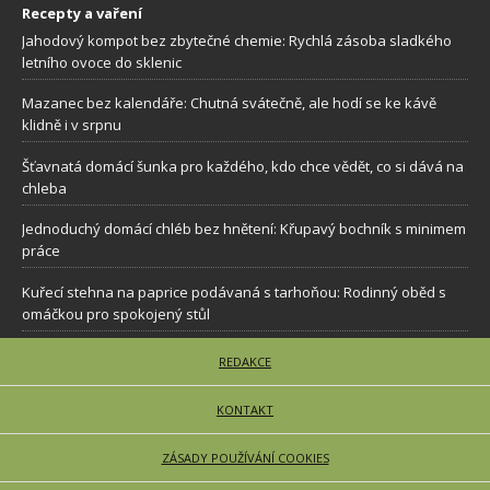
Recepty a vaření
Jahodový kompot bez zbytečné chemie: Rychlá zásoba sladkého
letního ovoce do sklenic
Mazanec bez kalendáře: Chutná svátečně, ale hodí se ke kávě
klidně i v srpnu
Šťavnatá domácí šunka pro každého, kdo chce vědět, co si dává na
chleba
Jednoduchý domácí chléb bez hnětení: Křupavý bochník s minimem
práce
Kuřecí stehna na paprice podávaná s tarhoňou: Rodinný oběd s
omáčkou pro spokojený stůl
REDAKCE
KONTAKT
ZÁSADY POUŽÍVÁNÍ COOKIES