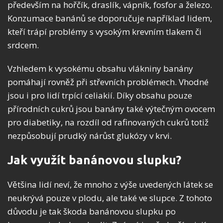
především na hořčík, draslík, vápník, fosfor a železo.
Konzumace banánů se doporučuje například lidem,
kteří trápí problémy s vysokým krevním tlakem či
srdcem.
Vzhledem k vysokému obsahu vlákniny banány
pomáhají rovněž při střevních problémech. Vhodné
jsou i pro lidí trpící celiakií. Díky obsahu pouze
přírodních cukrů jsou banány také výtečným ovocem
pro diabetiky, na rozdíl od rafinovaných cukrů totiž
nezpůsobují prudký nárůst glukózy v krvi.
Jak využít banánovou slupku?
Většina lidí neví, že mnoho z výše uvedených látek se
neukrývá pouze v plodu, ale také ve slupce. Z tohoto
důvodu je tak škoda banánovou slupku po