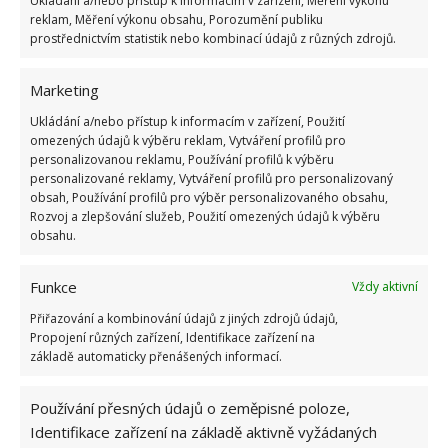
Ukládání a/nebo přístup k informacím v zařízení, Měření výkonu
V případě sušených banánových slupek je nutná
reklam, Měření výkonu obsahu, Porozumění publiku
jejich vyšší koncentrace, přibližně sušené slupky ze
prostřednictvím statistik nebo kombinací údajů z různých zdrojů.
čtyř banánů na litr vody. Sušené slupky opět
namočte, tentokrát po dobu dvou dní, následně opět
Marketing
zřeďte čistou vodou a použijte k zalévání.
Ukládání a/nebo přístup k informacím v zařízení, Použití
omezených údajů k výběru reklam, Vytváření profilů pro
Nezapomeňte slupky, ať již používáte čerstvé či
personalizovanou reklamu, Používání profilů k výběru
personalizované reklamy, Vytváření profilů pro personalizovaný
sušené, je před použitím vždy umýt. Banány se totiž
obsah, Používání profilů pro výběr personalizovaného obsahu,
ošetřují nejrůznějšími chemickými přípravky a ty by
Rozvoj a zlepšování služeb, Použití omezených údajů k výběru
obsahu.
poté mohly proniknout i do vašeho hnojicího
roztoku.
Funkce
Vždy aktivní
Fotografie: Freepik, Pixabay
Přiřazování a kombinování údajů z jiných zdrojů údajů,
Propojení různých zařízení, Identifikace zařízení na
základě automaticky přenášených informací.
Používání přesných údajů o zeměpisné poloze,
Identifikace zařízení na základě aktivně vyžádaných